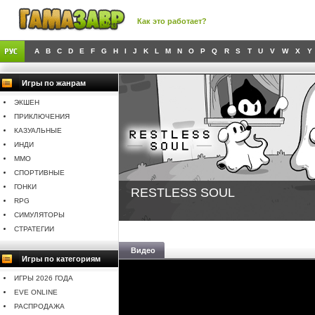
Как это работает?
A
B
C
D
E
F
G
H
I
J
K
L
M
N
O
P
Q
R
S
T
U
V
W
X
Y
Игры по жанрам
ЭКШЕН
ПРИКЛЮЧЕНИЯ
КАЗУАЛЬНЫЕ
ИНДИ
MMO
СПОРТИВНЫЕ
ГОНКИ
RESTLESS SOUL
RPG
СИМУЛЯТОРЫ
СТРАТЕГИИ
Видео
Игры по категориям
ИГРЫ 2026 ГОДА
EVE ONLINE
РАСПРОДАЖА