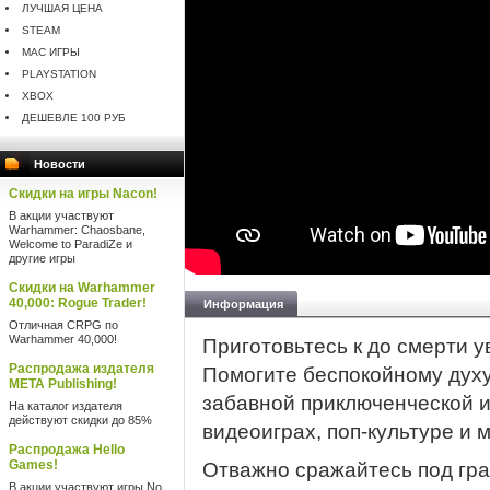
ЛУЧШАЯ ЦЕНА
STEAM
MAC ИГРЫ
PLAYSTATION
XBOX
ДЕШЕВЛЕ 100 РУБ
Новости
Скидки на игры Nacon!
В акции участвуют
Warhammer: Chaosbane,
Welcome to ParadiZe и
другие игры
Скидки на Warhammer
40,000: Rogue Trader!
Информация
Отличная CRPG по
Warhammer 40,000!
Приготовьтесь к до смерти 
Распродажа издателя
Помогите беспокойному духу
META Publishing!
забавной приключенческой иг
На каталог издателя
действуют скидки до 85%
видеоиграх, поп-культуре и 
Распродажа Hello
Games!
Отважно сражайтесь под гра
В акции участвуют игры No