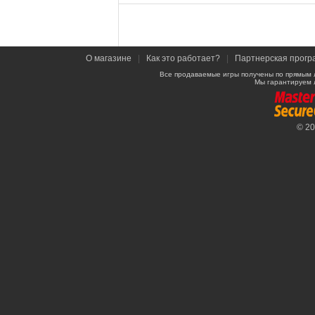
О магазине
|
Как это работает?
|
Партнерская прогр
Все продаваемые игры получены по прямым 
Мы гарантируем 
© 2