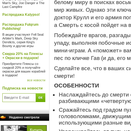
белому миру в поисках вось
Man's Sky, Joe Danger и The
Last Campfire
мир живых. Однако эти клю
Распродажа Kalypso!
доктор Крулл и его армия по
а Смерть с косой пойдет на 
Распродажа Fulqrum
Publishing!
Побеждайте врагов, разгады
В акции участвуют Fell Seal:
Arbiter's Mark, Deep Sky
упаду, выполняя побочные и
Derelicts, серия King's
Bounty и другие игры
мини-играм. А «поможет» в
Скидка 20% на Плексы
пес по кличке Гав (и да, его 
+ Окраски в подарок!
Приобретите Плексы со
Сделайте все, что в ваших с
скидкой 20% и получайте
окраски для ваших кораблей
смерти!
в подарок!
все новости
ОСОБЕННОСТИ
Подписка на новости
Наслаждайтесь до смерти
разбивающими «четвертую
Сражайтесь под градом пу
головоломками, движущим
Недавно смотрели
использующими разные вид