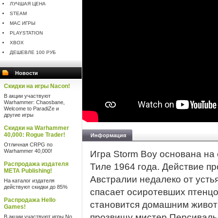
ЛУЧШАЯ ЦЕНА
STEAM
MAC ИГРЫ
PLAYSTATION
XBOX
ДЕШЕВЛЕ 100 РУБ
Новости
Скидки на игры Nacon!
В акции участвуют
Warhammer: Chaosbane,
Welcome to ParadiZe и
другие игры
Скидки на Warhammer
40,000: Rogue Trader!
Информация
Отличная CRPG по
Warhammer 40,000!
Игра Storm Boy основана на
Распродажа издателя
Тиле 1964 года. Действие п
META Publishing!
Австралии недалеко от усть
На каталог издателя
действуют скидки до 85%
спасает осиротевших птенцо
Распродажа Hello
становится домашним живот
Games!
прозвищу мистер Персиваль
В акции участвуют игры No