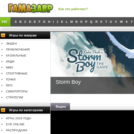
Как это работает?
A
B
C
D
E
F
G
H
I
J
K
L
M
N
O
P
Q
R
S
T
U
V
W
X
Y
Игры по жанрам
ЭКШЕН
ПРИКЛЮЧЕНИЯ
КАЗУАЛЬНЫЕ
ИНДИ
MMO
СПОРТИВНЫЕ
ГОНКИ
Storm Boy
RPG
СИМУЛЯТОРЫ
СТРАТЕГИИ
Видео
Игры по категориям
ИГРЫ 2026 ГОДА
EVE ONLINE
РАСПРОДАЖА