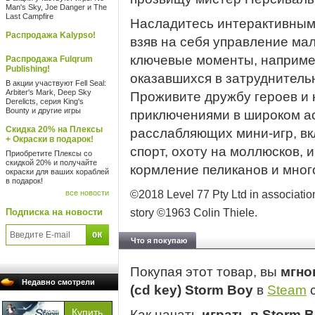
Man's Sky, Joe Danger и The
Last Campfire
Насладитесь интерактивным 
Распродажа Kalypso!
взяв на себя управление ма
ключевые моменты, например
Распродажа Fulqrum
Publishing!
оказавшихся в затруднитель
В акции участвуют Fell Seal:
Arbiter's Mark, Deep Sky
Проживите дружбу героев и
Derelicts, серия King's
Bounty и другие игры
приключениями в широком а
Скидка 20% на Плексы
расслабляющих мини-игр, вк
+ Окраски в подарок!
спорт, охоту на моллюсков, и
Приобретите Плексы со
скидкой 20% и получайте
кормление пеликанов и мног
окраски для ваших кораблей
в подарок!
все новости
©2018 Level 77 Pty Ltd in associatio
Подписка на новости
story ©1963 Colin Thiele.
Что я покупаю
Покупая этот товар, вы
мгно
Недавно смотрели
(cd key) Storm Boy
в
Steam
с
Как начать
играть в Storm 