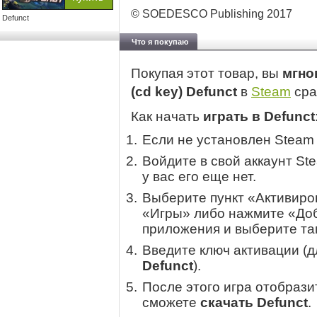
© SOEDESCO Publishing 2017
Defunct
Что я покупаю
Покупая этот товар, вы
мгно
(cd key) Defunct
в
Steam
сра
Как начать
играть в Defunct
Если не установлен Steam
Войдите в свой аккаунт St
у вас его еще нет.
Выберите пункт «Активиров
«Игры» либо нажмите «Доб
приложения и выберите там
Введите ключ активации (
Defunct
).
После этого игра отобрази
сможете
скачать Defunct
.