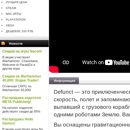
ЛУЧШАЯ ЦЕНА
STEAM
MAC ИГРЫ
PLAYSTATION
XBOX
ДЕШЕВЛЕ 100 РУБ
Новости
Скидки на игры Nacon!
В акции участвуют
Warhammer: Chaosbane,
Welcome to ParadiZe и
другие игры
Скидки на Warhammer
40,000: Rogue Trader!
Информация
Отличная CRPG по
Warhammer 40,000!
Defunct — это приключенческ
Распродажа издателя
скорость, полет и запомина
META Publishing!
выпавший с грузового кора
На каталог издателя
действуют скидки до 85%
одними роботами Землю. Вам
Распродажа Hello
Games!
Вы оснащены гравитационны
В акции участвуют игры No