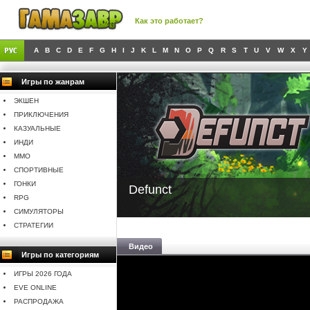
Как это работает?
A
B
C
D
E
F
G
H
I
J
K
L
M
N
O
P
Q
R
S
T
U
V
W
X
Y
Игры по жанрам
ЭКШЕН
ПРИКЛЮЧЕНИЯ
КАЗУАЛЬНЫЕ
ИНДИ
MMO
СПОРТИВНЫЕ
ГОНКИ
Defunct
RPG
СИМУЛЯТОРЫ
СТРАТЕГИИ
Видео
Игры по категориям
ИГРЫ 2026 ГОДА
EVE ONLINE
РАСПРОДАЖА