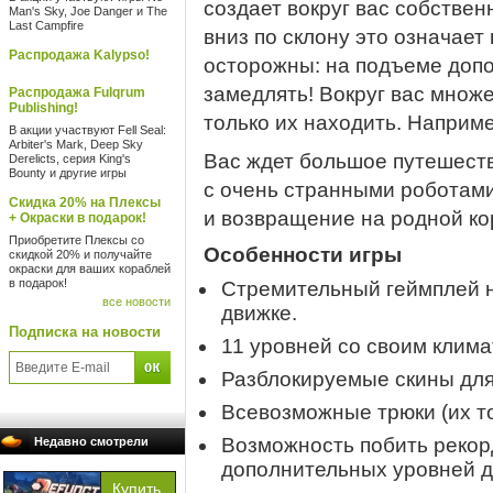
создает вокруг вас собстве
Man's Sky, Joe Danger и The
Last Campfire
вниз по склону это означает
Распродажа Kalypso!
осторожны: на подъеме допо
замедлять! Вокруг вас множ
Распродажа Fulqrum
Publishing!
только их находить. Наприме
В акции участвуют Fell Seal:
Arbiter's Mark, Deep Sky
Вас ждет большое путешеств
Derelicts, серия King's
Bounty и другие игры
с очень странными роботами
Скидка 20% на Плексы
и возвращение на родной ко
+ Окраски в подарок!
Приобретите Плексы со
Особенности игры
скидкой 20% и получайте
окраски для ваших кораблей
в подарок!
Стремительный геймплей 
все новости
движке.
Подписка на новости
11 уровней со своим клим
Разблокируемые скины для
Всевозможные трюки (их то
Возможность побить рекорд
Недавно смотрели
дополнительных уровней д