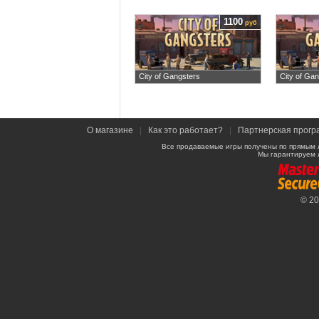
1100
руб
City of Gangsters
City of Gan
О магазине
|
Как это работает?
|
Партнерская прогр
Все продаваемые игры получены по прямым 
Мы гарантируем 
© 2