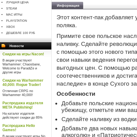
ЛУЧШАЯ ЦЕНА
Информация
STEAM
MAC ИГРЫ
Этот контент-пак добавляет 
PLAYSTATION
поляка.
XBOX
ДЕШЕВЛЕ 100 РУБ
Примите свое польское насл
наливку. Сделайте революци
Новости
с помощью этого нового тип
Скидки на игры Nacon!
свои навыки ведения перего
В акции участвуют
Warhammer: Chaosbane,
выгодных цен. С помощью р
Welcome to ParadiZe и
другие игры
соотечественников и достиг
Скидки на Warhammer
наследие» в конце Сухого за
40,000: Rogue Trader!
Отличная CRPG по
Особенности
Warhammer 40,000!
Добавьте польские национ
Распродажа издателя
META Publishing!
убежищу, отметьте ими ва
На каталог издателя
действуют скидки до 85%
Сделайте наливку из водк
Распродажа Hello
Добавьте два новых навыка
Games!
алкоголю» и «Патриотичес
В акции участвуют игры No