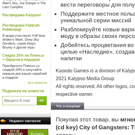
Man's Sky, Joe Danger и The
вести переговоры для пол
Last Campfire
Поддержите местное поль
Распродажа Kalypso!
уникальной серии миссий
Распродажа Fulqrum
Разблокируйте новые вари
Publishing!
моду в образы своих перс
В акции участвуют Fell Seal:
Arbiter's Mark, Deep Sky
Derelicts, серия King's
Добейтесь процветания во 
Bounty и другие игры
целью «Наследие», создав
Скидка 20% на Плексы
напитки
+ Окраски в подарок!
Приобретите Плексы со
скидкой 20% и получайте
Kasedo Games is a division of Kaly
окраски для ваших кораблей
в подарок!
2021 Kalypso Media Group
все новости
All rights reserved. All other logos, c
Подписка на новости
respective owner.
Что я покупаю
Покупая этот товар, вы
мгно
Недавно смотрели
(cd key) City of Gangsters: T