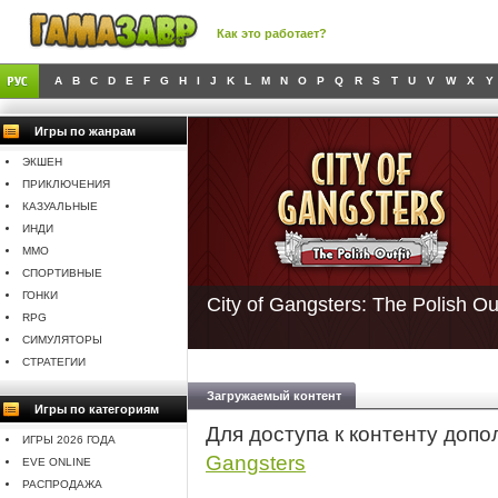
Как это работает?
A
B
C
D
E
F
G
H
I
J
K
L
M
N
O
P
Q
R
S
T
U
V
W
X
Y
Игры по жанрам
ЭКШЕН
ПРИКЛЮЧЕНИЯ
КАЗУАЛЬНЫЕ
ИНДИ
MMO
СПОРТИВНЫЕ
ГОНКИ
City of Gangsters: The Polish Out
RPG
СИМУЛЯТОРЫ
СТРАТЕГИИ
Загружаемый контент
Игры по категориям
Для доступа к контенту доп
ИГРЫ 2026 ГОДА
Gangsters
EVE ONLINE
РАСПРОДАЖА