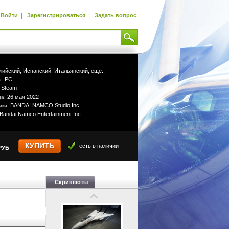
|
|
Войти
Зарегистрироваться
Задать вопрос
лийский,
Испанский,
Итальянский,
еще..
PC
а:
Steam
:
26 мая 2022
да:
BANDAI NAMCO Studio Inc.
ики:
Bandai Namco Entertainment Inc
КУПИТЬ
есть в наличии
РУБ
Скриншоты