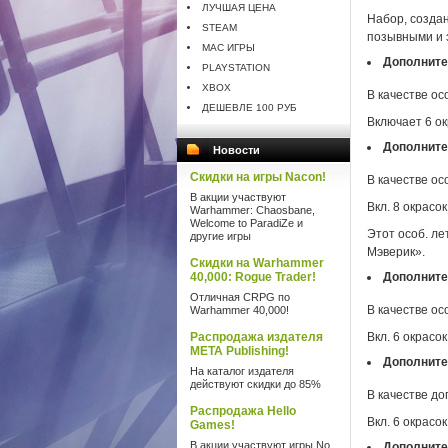
ЛУЧШАЯ ЦЕНА
Набор, созда
STEAM
позывными и 
MAC ИГРЫ
Дополните
PLAYSTATION
XBOX
В качестве ос
ДЕШЕВЛЕ 100 РУБ
Включает 6 ок
Дополнител
Новости
Скидки на игры Nacon!
В качестве ос
В акции участвуют
Вкл. 8 окрасо
Warhammer: Chaosbane,
Welcome to ParadiZe и
Этот особ. ле
другие игры
Мэверик».
Скидки на Warhammer
40,000: Rogue Trader!
Дополните
Отличная CRPG по
В качестве ос
Warhammer 40,000!
Распродажа издателя
Вкл. 6 окрасок
META Publishing!
Дополнител
На каталог издателя
действуют скидки до 85%
В качестве до
Распродажа Hello
Вкл. 6 окрасок
Games!
В акции участвуют игры No
Дополнител