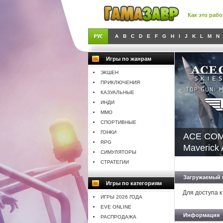
Как это рабо
A
B
C
D
E
F
G
H
I
J
K
L
M
N
Игры по жанрам
ЭКШЕН
ПРИКЛЮЧЕНИЯ
КАЗУАЛЬНЫЕ
ИНДИ
MMO
СПОРТИВНЫЕ
ГОНКИ
ACE COM
RPG
Maverick A
СИМУЛЯТОРЫ
СТРАТЕГИИ
Загружаемый 
Игры по категориям
Для доступа к
ИГРЫ 2026 ГОДА
EVE ONLINE
Информация
РАСПРОДАЖА