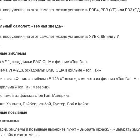
п. вооружения на этот самолет можно установить РВВ4, РВВ (УБ) или РВЗ (СД)
.
льный самолет: «Тёмная звезда»
п. вооружения на этот самолет можно установить УУВК, ДБ или ЛУ.
.
ьные эмблемы
а VF-1, эскадрильи ВМС США в фильме «Топ Ган»
лема VFA-213, эскадрильи ВМС США в фильме «Топ Ган»
ивника «Феникс»: эмблема F-14A «Томкэт», самолета из фильма «Топ Ган: Мэ
 фильма «Топ Ган: Мэверик»
сонажей из фильма «Топ Ган: Мэверик»:
кс, Хэнгмен, Пэйбек, Фэнбой, Рустер, Боб и Койот
ные позывные
х позывных
раски, эмблемы и позывные выберите пункт «Выбрать окраску», «Выбрать эмб
ывной» в соотв. меню.