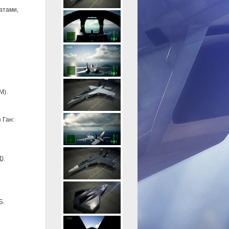
атами,
М).
 Ган:
).
Б.