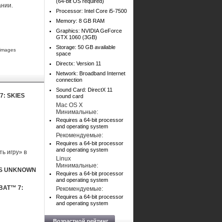
(64-bit OS required)
ании.
Processor: Intel Core i5-7500
Memory: 8 GB RAM
Graphics: NVIDIA GeForce
GTX 1060 (3GB)
Storage: 50 GB available
 images
space
Directx: Version 11
Network: Broadband Internet
connection
Sound Card: DirectX 11
7: SKIES
sound card
Mac OS X
Минимальные:
Requires a 64-bit processor
and operating system
Рекомендуемые:
Requires a 64-bit processor
and operating system
ь игру» в
Linux
Минимальные:
ES UNKNOWN
Requires a 64-bit processor
and operating system
BAT™ 7:
Рекомендуемые:
Requires a 64-bit processor
and operating system
Возрастной рейтинг