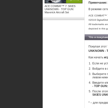
Примечание:
ACE COMBAT™ 7: SKIES
В режиме сете
UNKNOWN - TOP GUN:
Maverick Aircraft Set
ACE COMBAT™ 7:
©2019 DigitalGlo
All trademarks an
depicted in this 
Что я покупаю
Покупая этот 
UNKNOWN - TO
Как начать
иг
Если не ус
Войдите в 
Выберите п
левом нижн
Введите кл
- TOP GUN:
После этог
SKIES UNKN
* – для предв