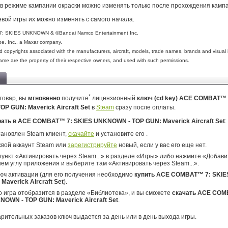
в режиме кампании окраски можно изменять только после прохождения камп
вой игры их можно изменять с самого начала.
 SKIES UNKNOWN & ©Bandai Namco Entertainment Inc.
be, Inc., a Maxar company.
d copyrights associated with the manufacturers, aircraft, models, trade names, brands and visual
game are the property of their respective owners, and used with such permissions.
*
товар, вы
мгновенно
получите
лицензионный
ключ (cd key) ACE COMBAT™ 
P GUN: Maverick Aircraft Set
в
Steam
сразу после оплаты.
рать в ACE COMBAT™ 7: SKIES UNKNOWN - TOP GUN: Maverick Aircraft Set
:
тановлен Steam клиент,
скачайте
и установите его .
свой аккаунт Steam или
зарегистрируйте
новый, если у вас его еще нет.
ункт «Активировать через Steam...» в разделе «Игры» либо нажмите «Добавит
ем углу приложения и выберите там «Активировать через Steam...».
юч активации (для его получения необходимо
купить ACE COMBAT™ 7: SKI
 Maverick Aircraft Set
).
о игра отобразится в разделе «Библиотека», и вы сможете
скачать ACE COM
OWN - TOP GUN: Maverick Aircraft Set
.
арительных заказов ключ выдается за день или в день выхода игры.