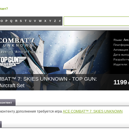
тает?
O
P
Q
R
S
T
U
V
W
X
Y
Z
#
Анг
Языки:
Платформ
Активация
Дата выхо
Разработч
Издатели:
BAT™ 7: SKIES UNKNOWN - TOP GUN:
1199
ircraft Set
контент
 контенту дополнения требуется игра
ACE COMBAT™ 7: SKIES UNKNOWN