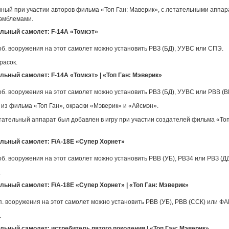
нный при участии авторов фильма «Топ Ган: Маверик», с летательными аппар
эмблемами.
льный самолет: F-14A «Томкэт»
об. вооружения на этот самолет можно установить РВЗ (БД), УУВС или СПЭ.
расок.
ьный самолет: F-14A «Томкэт» | «Топ Ган: Мэверик»
об. вооружения на этот самолет можно установить РВЗ (БД), УУВС или РВВ (В
к из фильма «Топ Ган», окраски «Мэверик» и «Айсмэн».
тательный аппарат был добавлен в игру при участии создателей фильма «Топ
льный самолет: F/A-18E «Супер Хорнет»
об. вооружения на этот самолет можно установить РВВ (УБ), РВЗ4 или РВЗ (ДД
.
ьный самолет: F/A-18E «Супер Хорнет» | «Топ Ган: Мэверик»
п. вооружения на этот самолет можно установить РВВ (УБ), РВВ (ССК) или ФА
.
ьный самолет: истребитель пятого поколения | «Топ Ган: Мэверик»