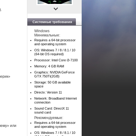
.
Системные требования
Windows
Минимальные:
Requires a 64-bit processor
and operating system
OS: Windows 7 / 8 / 8.1 / 10
(64-bit OS required)
Processor: Intel Core i3-7100
Memory: 4 GB RAM
Graphics: NVIDIA GeForce
верик»
GTX 750Ti(2GB)
Storage: 50 GB available
space
Directx: Version 11
Network: Broadband Internet
connection
Sound Card: DirectX 11
sound card
Рекомендуемые:
Requires a 64-bit processor
лему» или
and operating system
OS: Windows 7 / 8 / 8.1 / 10