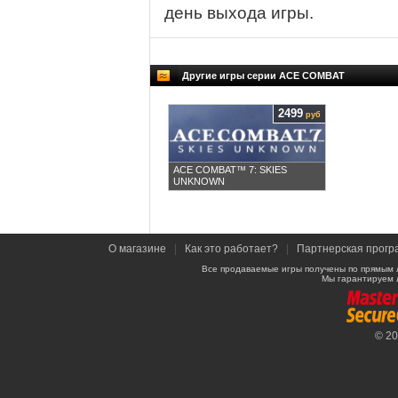
день выхода игры.
Другие игры серии ACE COMBAT
2499
руб
ACE COMBAT™ 7: SKIES
UNKNOWN
О магазине
|
Как это работает?
|
Партнерская прогр
Все продаваемые игры получены по прямым 
Мы гарантируем 
© 2