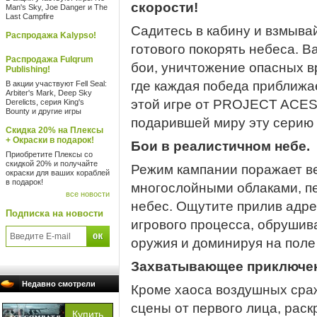
скорости!
Man's Sky, Joe Danger и The
Last Campfire
Садитесь в кабину и взмывай
Распродажа Kalypso!
готового покорять небеса. 
Распродажа Fulqrum
бои, уничтожение опасных в
Publishing!
где каждая победа приближа
В акции участвуют Fell Seal:
Arbiter's Mark, Deep Sky
этой игре от PROJECT ACES
Derelicts, серия King's
Bounty и другие игры
подарившей миру эту серию 
Скидка 20% на Плексы
+ Окраски в подарок!
Бои в реалистичном небе.
Приобретите Плексы со
скидкой 20% и получайте
Режим кампании поражает в
окраски для ваших кораблей
в подарок!
многослойными облаками, п
все новости
небес. Ощутите прилив адре
Подписка на новости
игрового процесса, обрушив
оружия и доминируя на поле
Захватывающее приключени
Недавно смотрели
Кроме хаоса воздушных сра
сцены от первого лица, рас