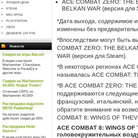
ACE COMBAT ZERO: THE 
ЛУЧШАЯ ЦЕНА
BELKAN WAR (версия для 
STEAM
MAC ИГРЫ
*Дата выхода, содержимое и
PLAYSTATION
XBOX
изменены без предваритель
ДЕШЕВЛЕ 100 РУБ
*Впоследствии могут быть 
Новости
COMBAT ZERO: THE BELKA
Скидки на игры Nacon!
WAR (версия для Steam).
В акции участвуют
Warhammer: Chaosbane,
*В некоторых регионах AC
Welcome to ParadiZe и
другие игры
называлась ACE COMBAT: 
Скидки на Warhammer
*В ACE COMBAT ZERO: THE 
40,000: Rogue Trader!
Отличная CRPG по
поддерживаются следующие я
Warhammer 40,000!
французский, итальянский, н
Распродажа издателя
META Publishing!
обратите внимание на возм
На каталог издателя
COMBAT 8: WINGS OF THEV
действуют скидки до 85%
Распродажа Hello
ACE COMBAT 8: WINGS OF 
Games!
головокружительных возд
В акции участвуют игры No