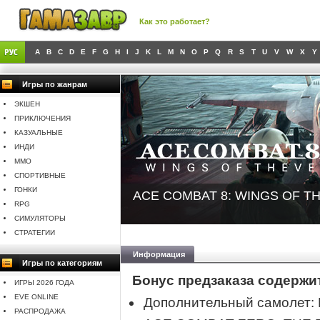
Как это работает?
A
B
C
D
E
F
G
H
I
J
K
L
M
N
O
P
Q
R
S
T
U
V
W
X
Y
Игры по жанрам
ЭКШЕН
ПРИКЛЮЧЕНИЯ
КАЗУАЛЬНЫЕ
ИНДИ
MMO
СПОРТИВНЫЕ
ГОНКИ
ACE COMBAT 8: WINGS OF T
RPG
СИМУЛЯТОРЫ
СТРАТЕГИИ
Информация
Игры по категориям
Бонус предзаказа содержи
ИГРЫ 2026 ГОДА
EVE ONLINE
Дополнительный самолет: 
РАСПРОДАЖА