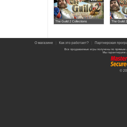
руб
The Guild 2 Collections
The Guild 
О магазине
|
Как это работает?
|
Партнерская прогр
Все продаваемые игры получены по прямым 
Мы гарантируем 
© 2