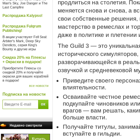
продлиться на столетия. Пок
Man's Sky, Joe Danger и The
Last Campfire
меняется снова и снова, а 
Распродажа Kalypso!
свои собственные решения, 
мастерство в ремеслах и тор
Распродажа Fulqrum
Publishing!
даже в политике и плетении 
В акции участвуют Fell Seal:
Arbiter's Mark, Deep Sky
The Guild 3 — это уникальна
Derelicts, серия King's
Bounty и другие игры
исторического симуляторов, 
Скидка 20% на Плексы
разворачивающейся в реаль
+ Окраски в подарок!
Приобретите Плексы со
озвучкой и средневековой м
скидкой 20% и получайте
окраски для ваших кораблей
Приведите своего персонаж
в подарок!
все новости
влиятельности.
Подписка на новости
Осваивайте честное ремесл
подкупайте чиновников ил
врагов — вам решать, каки
больше власти.
Недавно смотрели
Получайте титулы, занимай
вступайте в гильдии.