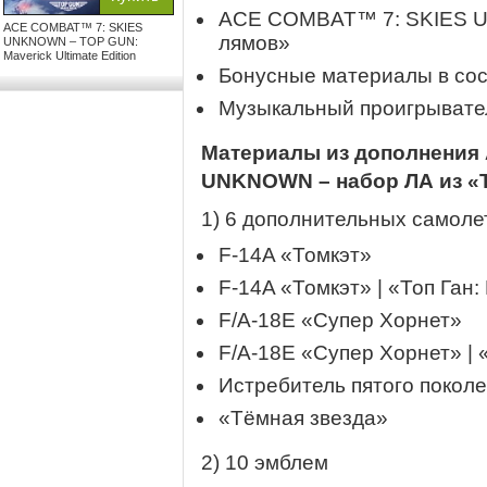
ACE COMBAT™ 7: SKIES U
ACE COMBAT™ 7: SKIES
лямов»
UNKNOWN – TOP GUN:
Maverick Ultimate Edition
Бонусные материалы в сос
Музыкальный проигрывате
Материалы из дополнения
UNKNOWN – набор ЛА из «Т
1) 6 дополнительных самоле
F-14A «Томкэт»
F-14A «Томкэт» | «Топ Ган:
F/A-18E «Супер Хорнет»
F/A-18E «Супер Хорнет» | 
Истребитель пятого поколе
«Тёмная звезда»
2) 10 эмблем