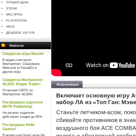
ЛУЧШАЯ ЦЕНА
STEAM
MAC ИГРЫ
PLAYSTATION
XBOX
ДЕШЕВЛЕ 100 РУБ
Новости
Скидки на игры Nacon!
В акции участвуют
Warhammer: Chaosbane,
Welcome to ParadiZe и
другие игры
Скидки на Warhammer
40,000: Rogue Trader!
Информация
Отличная CRPG по
Warhammer 40,000!
Включает основную игру 
набор ЛА из «Топ Ган: Мэв
Распродажа издателя
META Publishing!
Станьте летчиком-асом, пок
На каталог издателя
действуют скидки до 85%
сбивайте противников в зна
Распродажа Hello
воздушного боя ACE COMBAT.
Games!
полета и абсолютной свобод
В акции участвуют игры No