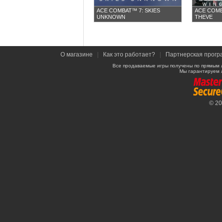
ACE COMBAT™ 7: SKIES
ACE COMB
UNKNOWN
THEVE
О магазине
|
Как это работает?
|
Партнерская прогр
Все продаваемые игры получены по прямым 
Мы гарантируем 
© 2