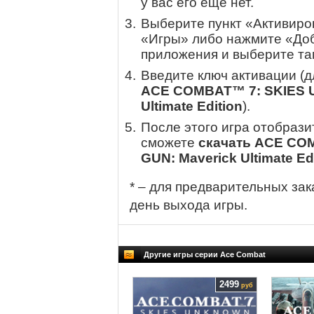
у вас его еще нет.
Выберите пункт «Активиров
«Игры» либо нажмите «Доб
приложения и выберите там
Введите ключ активации (
ACE COMBAT™ 7: SKIES 
Ultimate Edition
).
После этого игра отобрази
сможете
скачать ACE CO
GUN: Maverick Ultimate Ed
* – для предварительных зак
день выхода игры.
Другие игры серии Ace Combat
2499
руб