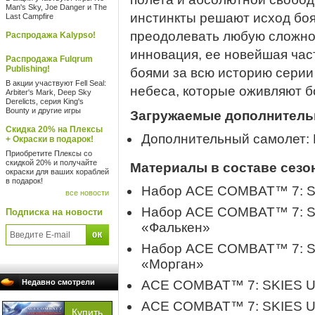
Man's Sky, Joe Danger и The
инстинкты решают исход боя
Last Campfire
преодолевать любую сложнос
Распродажа Kalypso!
инновация, ее новейшая ча
Распродажа Fulqrum
Publishing!
боями за всю историю серии
В акции участвуют Fell Seal:
небеса, которые оживляют б
Arbiter's Mark, Deep Sky
Derelicts, серия King's
Bounty и другие игры
Загружаемые дополнител
Скидка 20% на Плексы
Дополнительный самолет: F
+ Окраски в подарок!
Приобретите Плексы со
скидкой 20% и получайте
Материалы в составе сезо
окраски для ваших кораблей
в подарок!
Набор ACE COMBAT™ 7: S
все новости
Набор ACE COMBAT™ 7: 
Подписка на новости
«Фалькен»
Набор ACE COMBAT™ 7: 
«Морган»
Недавно смотрели
ACE COMBAT™ 7: SKIES U
ACE COMBAT™ 7: SKIES U