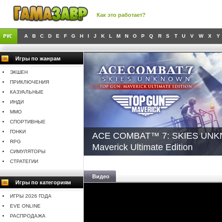
Как это работает?
A
B
C
D
E
F
G
H
I
J
K
L
M
N
O
P
Q
R
S
T
U
V
W
X
Y
Игры по жанрам
ЭКШЕН
ПРИКЛЮЧЕНИЯ
КАЗУАЛЬНЫЕ
ИНДИ
MMO
СПОРТИВНЫЕ
ГОНКИ
ACE COMBAT™ 7: SKIES UNK
RPG
Maverick Ultimate Edition
СИМУЛЯТОРЫ
СТРАТЕГИИ
Видео
Игры по категориям
ИГРЫ 2026 ГОДА
EVE ONLINE
РАСПРОДАЖА