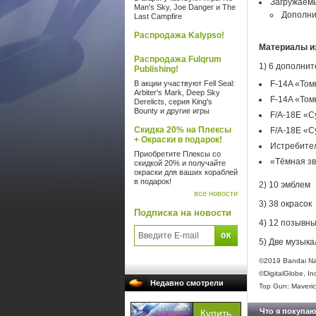
Загружаем
Man's Sky, Joe Danger и The
Дополни
Last Campfire
Распродажа Kalypso!
Материалы и
Распродажа Fulqrum
1) 6 дополни
Publishing!
В акции участвуют Fell Seal:
F-14A «Том
Arbiter's Mark, Deep Sky
F-14A «Томк
Derelicts, серия King's
Bounty и другие игры
F/A-18E «С
Скидка 20% на Плексы
F/A-18E «С
+ Окраски в подарок!
Истребител
Приобретите Плексы со
«Тёмная з
скидкой 20% и получайте
окраски для ваших кораблей
в подарок!
2) 10 эмблем
все новости
3) 38 окрасок
Подписка на новости
4) 12 позывн
5) Две музык
©2019 Bandai Na
©DigitalGlobe, In
Недавно смотрели
Top Gun: Maveric
Что я покупаю