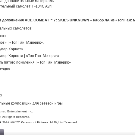
ые дополнительные материалы
тельный самолет: F-104C Avril
з дополнения ACE COMBAT™ 7: SKIES UNKNOWN – набор ЛА из «Топ Ган: 
тельных самолетов:
кэт»
эт» | «Топ Ган: Мэверик».
упер Хорнет»
упер Хорнет» | «Топ Ган: Мэверик»
ь пятого поколения | «Топ Ган: Мэверик»
везда»
ых
альные композиции для сетевой игры
mco Entertainment Inc.
c. All Rights Reserved.
k TM & ©2022 Paramount Pictures. All Rights Reserved.