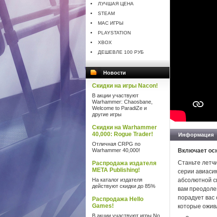
ЛУЧШАЯ ЦЕНА
STEAM
MAC ИГРЫ
PLAYSTATION
XBOX
ДЕШЕВЛЕ 100 РУБ
Новости
Скидки на игры Nacon!
В акции участвуют
Warhammer: Chaosbane,
Welcome to ParadiZe и
другие игры
Скидки на Warhammer
40,000: Rogue Trader!
Информация
Отличная CRPG по
Warhammer 40,000!
Включает ос
Станьте летч
Распродажа издателя
META Publishing!
серии авиаси
На каталог издателя
абсолютной св
действуют скидки до 85%
вам преодоле
порадует вас
Распродажа Hello
Games!
которые ожив
В акции участвуют игры No