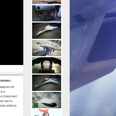
верик».
наменитой
та и
 и помогают
ая часть
ков небеса,