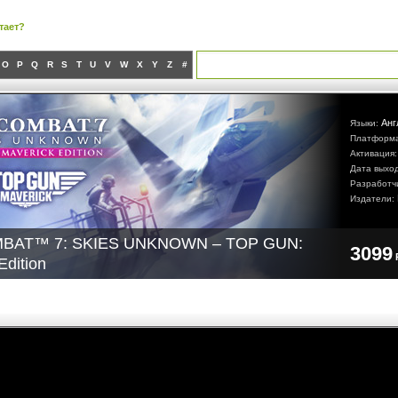
тает?
O
P
Q
R
S
T
U
V
W
X
Y
Z
#
Анг
Языки:
Платформ
Активация
Дата выхо
Разработч
Издатели:
BAT™ 7: SKIES UNKNOWN – TOP GUN:
3099
Edition