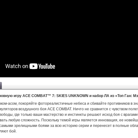
новную игру ACE COMBAT™ 7: SKIES UNKNOWN и набор ЛА из «Топ Ган: Мэ
иком-асом, покоряйте фотореалистичные небеса и сбивайте противников в з
муляторов воздушного боя ACE COMBAT. Ничто не сравнится с чувством поле
ободы, где только ваши мастерство и инстинкты решают исход боя с врагами
вать любую сложность. Поскольку темой игры является инновация, ее новейш
 самыми зрелищными боями за всю историю серии и перенесет в полные обла
ляют бой.