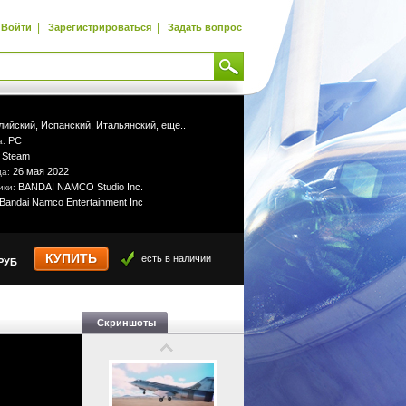
|
|
Войти
Зарегистрироваться
Задать вопрос
лийский,
Испанский,
Итальянский,
еще..
PC
а:
Steam
:
26 мая 2022
да:
BANDAI NAMCO Studio Inc.
ики:
Bandai Namco Entertainment Inc
КУПИТЬ
есть в наличии
РУБ
Скриншоты