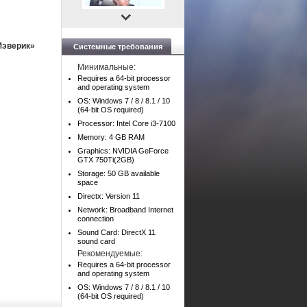
Мэверик»
Системные требования
Минимальные:
Requires a 64-bit processor
and operating system
OS: Windows 7 / 8 / 8.1 / 10
(64-bit OS required)
Processor: Intel Core i3-7100
Memory: 4 GB RAM
Graphics: NVIDIA GeForce
GTX 750Ti(2GB)
Storage: 50 GB available
space
Directx: Version 11
Network: Broadband Internet
connection
Sound Card: DirectX 11
sound card
Рекомендуемые:
Requires a 64-bit processor
and operating system
OS: Windows 7 / 8 / 8.1 / 10
(64-bit OS required)