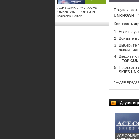
ACE COMBAT™ 7: SKIES
Покупая этот 
UNKNOWN – TOP GUN:
UNKNOWN – T
Maverick Edition
Как начать
иг
Если не ус
Войдите в 
Выберите п
левом нижн
Введите кл
– TOP GUN:
После этог
SKIES UNK
* – для предв
Другие иг
ACE COMBAT™