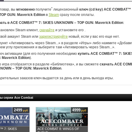
*
товар, вы
мгновенно
получите
лицензионный
ключ (cd key) ACE COMBAT™ 
OP GUN: Maverick Edition
в
Steam
сразу после оплаты.
рать в ACE COMBAT™ 7: SKIES UNKNOWN – TOP GUN: Maverick Edition
:
тановлен Steam клиент,
скачайте
и установите его .
свой аккаунт Steam или
зарегистрируйте
новый, если у вас его еще нет.
ункт «Активировать через Steam...» в разделе «Игры» либо нажмите «Добавит
ем углу приложения и выберите там «Активировать через Steam...».
юч активации (для его получения необходимо
купить ACE COMBAT™ 7: SKI
 Maverick Edition
).
о игра отобразится в разделе «Библиотека», и вы сможете
скачать ACE COM
NOWN – TOP GUN: Maverick Edition
.
арительных заказов ключ выдается за день или в день выхода игры.
ры серии Ace Combat
2499
4999
руб
руб
 7: SKIES
ACE COMBAT 8: WINGS OF