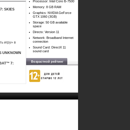
Processor: Intel Core i5-7500
Memory: 8 GB RAM
7: SKIES
Graphics: NVIDIA GeForce
GTX 1060 (3GB)
Storage: 50 GB available
space
Directx: Version 11
Network: Broadband Internet
connection
ь игру» в
Sound Card: DirectX 11
sound card
ES UNKNOWN
Возрастной рейтинг
BAT™ 7: