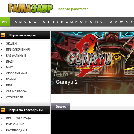
Как это работает?
A
B
C
D
E
F
G
H
I
J
K
L
M
N
O
P
Q
R
S
T
U
V
W
X
Y
Игры по жанрам
ЭКШЕН
ПРИКЛЮЧЕНИЯ
КАЗУАЛЬНЫЕ
ИНДИ
MMO
СПОРТИВНЫЕ
ГОНКИ
Ganryu 2
RPG
СИМУЛЯТОРЫ
СТРАТЕГИИ
Видео
Игры по категориям
ИГРЫ 2026 ГОДА
EVE ONLINE
РАСПРОДАЖА