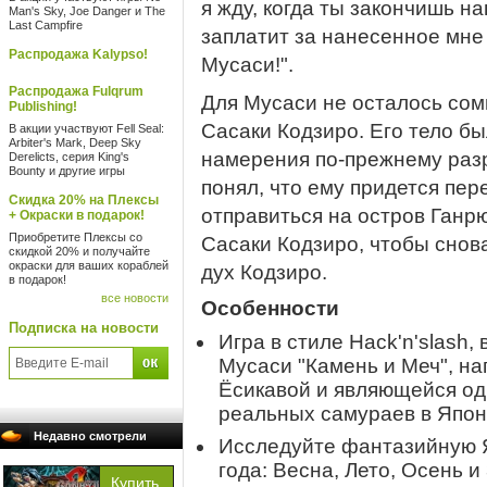
я жду, когда ты закончишь н
Man's Sky, Joe Danger и The
Last Campfire
заплатит за нанесенное мне
Распродажа Kalypso!
Мусаси!".
Распродажа Fulqrum
Для Мусаси не осталось сом
Publishing!
Сасаки Кодзиро. Его тело бы
В акции участвуют Fell Seal:
Arbiter's Mark, Deep Sky
намерения по-прежнему раз
Derelicts, серия King's
Bounty и другие игры
понял, что ему придется пер
Скидка 20% на Плексы
отправиться на остров Ганр
+ Окраски в подарок!
Приобретите Плексы со
Сасаки Кодзиро, чтобы снов
скидкой 20% и получайте
окраски для ваших кораблей
дух Кодзиро.
в подарок!
все новости
Особенности
Подписка на новости
Игра в стиле Hack'n'slash
Мусаси "Камень и Меч", на
Ёсикавой и являющейся од
реальных самураев в Япон
Недавно смотрели
Исследуйте фантазийную Я
года: Весна, Лето, Осень и