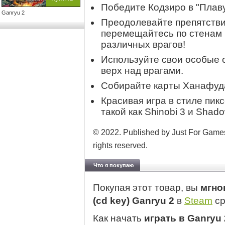
Победите Кодзиро в "Плав
Ganryu 2
Преодолевайте препятстви
перемещайтесь по стенам 
различных врагов!
Используйте свои особые 
верх над врагами.
Собирайте карты Ханафуда
Красивая игра в стиле пик
такой как Shinobi 3 и Shad
© 2022. Published by Just For Games
rights reserved.
Что я покупаю
Покупая этот товар, вы
мгно
(cd key) Ganryu 2
в
Steam
ср
Как начать
играть в Ganryu 