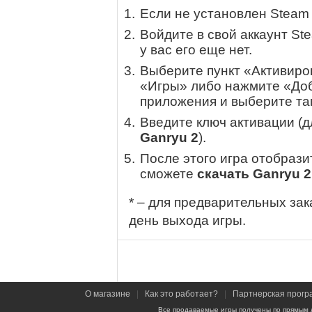
Если не установлен Steam
Войдите в свой аккаунт St
у вас его еще нет.
Выберите пункт «Активиров
«Игры» либо нажмите «Доб
приложения и выберите там
Введите ключ активации (
Ganryu 2
).
После этого игра отобрази
сможете
скачать Ganryu 2
* – для предварительных зак
день выхода игры.
О магазине
|
Как это работает?
|
Партнерская прогр
Все продаваемые игры получены по прямым 