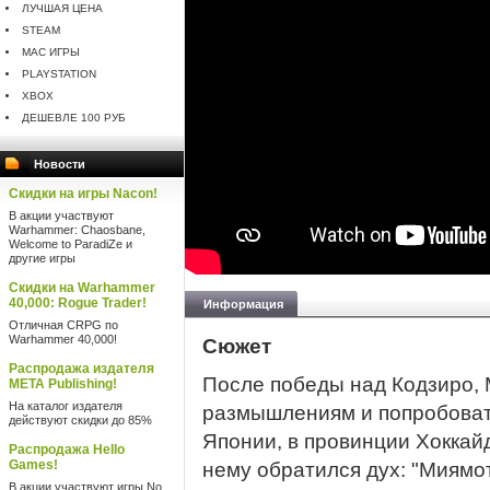
ЛУЧШАЯ ЦЕНА
STEAM
MAC ИГРЫ
PLAYSTATION
XBOX
ДЕШЕВЛЕ 100 РУБ
Новости
Скидки на игры Nacon!
В акции участвуют
Warhammer: Chaosbane,
Welcome to ParadiZe и
другие игры
Скидки на Warhammer
40,000: Rogue Trader!
Информация
Отличная CRPG по
Warhammer 40,000!
Сюжет
Распродажа издателя
После победы над Кодзиро,
META Publishing!
На каталог издателя
размышлениям и попробовать
действуют скидки до 85%
Японии, в провинции Хоккай
Распродажа Hello
Games!
нему обратился дух: "Миямо
В акции участвуют игры No