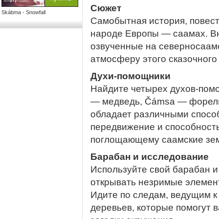
Сюжет
Skábma - Snowfall
Самобытная история, повес
народе Европы — саамах. В
озвученные на северносаамс
атмосферу этого сказочного
Духи-помощники
Найдите четырех духов-помо
— медведь, Čámsa — форель
обладает различными спосо
передвижение и способность
поглощающему саамские зе
Барабан и исследование
Используйте свой барабан и
открывать незримые элемент
Идите по следам, ведущим к
деревьев, которые помогут 