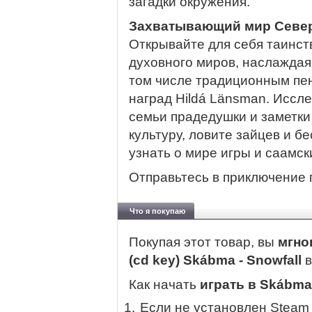
загадки окружения.
Захватывающий мир Севе
Открывайте для себя таинс
духовного миров, наслажда
том числе традиционным пе
наград Hildá Länsman. Иссле
семьи прадедушки и заметки
культуру, ловите зайцев и б
узнать о мире игры и саамс
Отправьтесь в приключение 
Что я покупаю
Покупая этот товар, вы
мгно
(cd key) Skábma - Snowfall
Как начать
играть в Skábma 
Если не установлен Steam