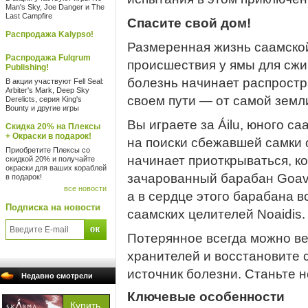
Man's Sky, Joe Danger и The
Last Campfire
Спасите свой дом!
Распродажа Kalypso!
Размеренная жизнь саамско
Распродажа Fulqrum
происшествия у ямы для сжи
Publishing!
болезнь начинает распростра
В акции участвуют Fell Seal:
Arbiter's Mark, Deep Sky
своем пути — от самой земл
Derelicts, серия King's
Bounty и другие игры
Вы играете за Áilu, юного с
Скидка 20% на Плексы
+ Окраски в подарок!
на поиски сбежавшей самки 
Приобретите Плексы со
начинает приоткрываться, ко
скидкой 20% и получайте
окраски для ваших кораблей
зачарованный барабан Goav
в подарок!
все новости
а в сердце этого барабана 
Подписка на новости
саамских целителей Noaidis.
Потерянное всегда можно ве
хранителей и восстановите с
источник болезни. Станьте н
Недавно смотрели
Ключевые особенности