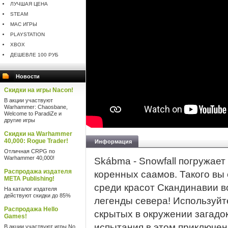
ЛУЧШАЯ ЦЕНА
STEAM
MAC ИГРЫ
PLAYSTATION
XBOX
ДЕШЕВЛЕ 100 РУБ
Новости
Скидки на игры Nacon!
В акции участвуют
Warhammer: Chaosbane,
Welcome to ParadiZe и
другие игры
Скидки на Warhammer
40,000: Rogue Trader!
Информация
Отличная CRPG по
Warhammer 40,000!
Skábma - Snowfall погружает
Распродажа издателя
коренных саамов. Такого вы
META Publishing!
среди красот Скандинавии в
На каталог издателя
действуют скидки до 85%
легенды севера! Используйт
Распродажа Hello
скрытых в окружении загад
Games!
испытания в этом приключени
В акции участвуют игры No