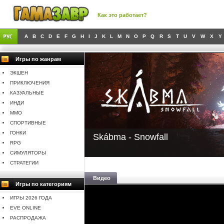
Как это работает?
A
B
C
D
E
F
G
H
I
J
K
L
M
N
O
P
Q
R
S
T
U
V
W
X
Y
Игры по жанрам
ЭКШЕН
ПРИКЛЮЧЕНИЯ
КАЗУАЛЬНЫЕ
ИНДИ
MMO
СПОРТИВНЫЕ
ГОНКИ
Skábma - Snowfall
RPG
СИМУЛЯТОРЫ
СТРАТЕГИИ
Видео
Игры по категориям
ИГРЫ 2026 ГОДА
EVE ONLINE
РАСПРОДАЖА