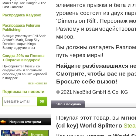
Man's Sky, Joe Danger и The
элементов прыжка и бега и 
Last Campfire
уровень состоит из двух па
Распродажа Kalypso!
'Dimension Rift'. Персонаж 
Распродажа Fulqrum
Разлому и взаимодействоват
Publishing!
миров.
В акции участвуют Fell Seal:
Arbiter's Mark, Deep Sky
Derelicts, серия King's
Вы должны овладеть Разломо
Bounty и другие игры
путь через миры!
Скидка 20% на Плексы
+ Окраски в подарок!
Найдите разбежавшихся не
Приобретите Плексы со
скидкой 20% и получайте
Смотрите, чтобы вас не ра
окраски для ваших кораблей
в подарок!
Бросьте себе вызов!
все новости
Подписка на новости
© 2021 NeoBird GmbH & Co. KG
Что я покупаю
Покупая этот товар, вы
мгно
Недавно смотрели
(cd key) World Splitter
в
Ste