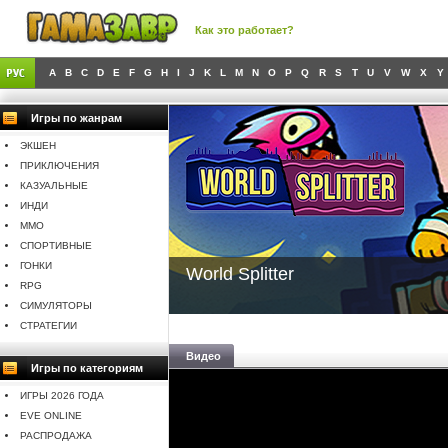
Как это работает?
A
B
C
D
E
F
G
H
I
J
K
L
M
N
O
P
Q
R
S
T
U
V
W
X
Y
Игры по жанрам
ЭКШЕН
ПРИКЛЮЧЕНИЯ
КАЗУАЛЬНЫЕ
ИНДИ
MMO
СПОРТИВНЫЕ
ГОНКИ
World Splitter
RPG
СИМУЛЯТОРЫ
СТРАТЕГИИ
Видео
Игры по категориям
ИГРЫ 2026 ГОДА
EVE ONLINE
РАСПРОДАЖА