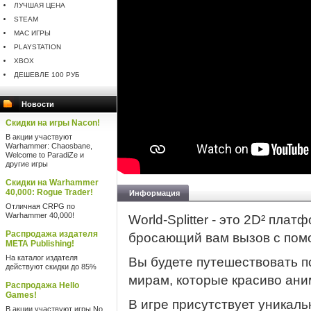
ЛУЧШАЯ ЦЕНА
STEAM
MAC ИГРЫ
PLAYSTATION
XBOX
ДЕШЕВЛЕ 100 РУБ
Новости
Скидки на игры Nacon!
В акции участвуют
Warhammer: Chaosbane,
Welcome to ParadiZe и
другие игры
Скидки на Warhammer
40,000: Rogue Trader!
Информация
Отличная CRPG по
Warhammer 40,000!
World-Splitter - это 2D² пла
Распродажа издателя
бросающий вам вызов с пом
META Publishing!
На каталог издателя
Вы будете путешествовать 
действуют скидки до 85%
мирам, которые красиво ани
Распродажа Hello
Games!
В игре присутствует уникал
В акции участвуют игры No