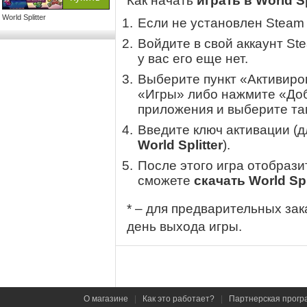
Как начать
играть в World Sp
World Splitter
Если не установлен Steam
Войдите в свой аккаунт St
у вас его еще нет.
Выберите пункт «Активиров
«Игры» либо нажмите «Доб
приложения и выберите там
Введите ключ активации (
World Splitter
).
После этого игра отобрази
сможете
скачать World Spl
* – для предварительных зак
день выхода игры.
О магазине
|
Как это работает?
|
Партнерская прогр