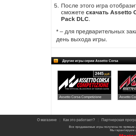
После этого игра отобрази
сможете
скачать Assetto 
Pack DLC
.
* – для предварительных зак
день выхода игры.
Другие игры серии Assetto Corsa
2445
руб
Assetto Corsa Competizione
Assetto Co
О магазине
|
Как это работает?
|
Партнерская прогр
Все продаваемые игры получены по прямым 
Мы гарантируем 