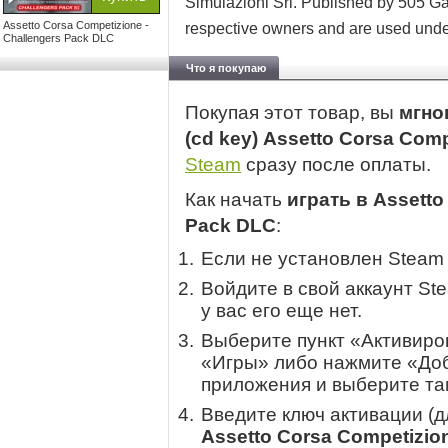
Simulazioni Srl. Published by 505 Gam
Assetto Corsa Competizione -
respective owners and are used unde
Challengers Pack DLC
Что я покупаю
Покупая этот товар, вы
мгно
(cd key) Assetto Corsa Com
Steam
сразу после оплаты.
Как начать
играть в Assetto
Pack DLC
:
Если не установлен Steam
Войдите в свой аккаунт St
у вас его еще нет.
Выберите пункт «Активиров
«Игры» либо нажмите «Доб
приложения и выберите там
Введите ключ активации (
Assetto Corsa Competizio