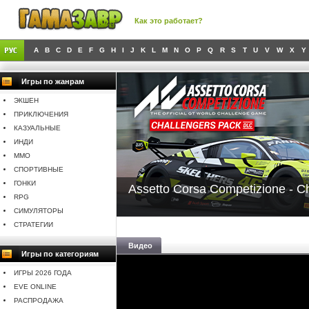
Как это работает?
A
B
C
D
E
F
G
H
I
J
K
L
M
N
O
P
Q
R
S
T
U
V
W
X
Y
Игры по жанрам
ЭКШЕН
ПРИКЛЮЧЕНИЯ
КАЗУАЛЬНЫЕ
ИНДИ
MMO
СПОРТИВНЫЕ
ГОНКИ
Assetto Corsa Competizione - C
RPG
СИМУЛЯТОРЫ
СТРАТЕГИИ
Видео
Игры по категориям
ИГРЫ 2026 ГОДА
EVE ONLINE
РАСПРОДАЖА