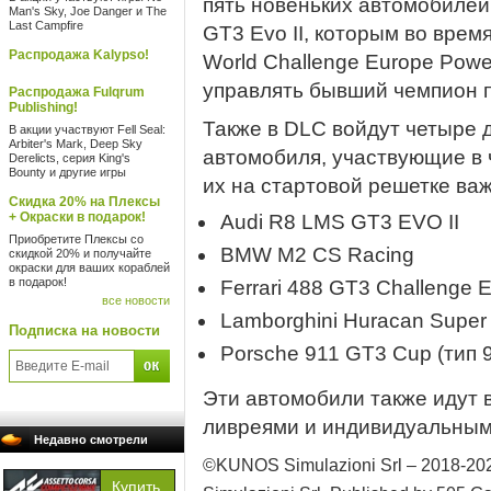
пять новеньких автомобилей
Man's Sky, Joe Danger и The
Last Campfire
GT3 Evo II, которым во врем
Распродажа Kalypso!
World Challenge Europe Powe
управлять бывший чемпион п
Распродажа Fulqrum
Publishing!
Также в DLC войдут четыре
В акции участвуют Fell Seal:
Arbiter's Mark, Deep Sky
автомобиля, участвующие в 
Derelicts, серия King's
Bounty и другие игры
их на стартовой решетке ва
Скидка 20% на Плексы
+ Окраски в подарок!
Audi R8 LMS GT3 EVO II
Приобретите Плексы со
BMW M2 CS Racing
скидкой 20% и получайте
окраски для ваших кораблей
в подарок!
Ferrari 488 GT3 Challenge 
все новости
Lamborghini Huracan Super
Подписка на новости
Porsche 911 GT3 Cup (тип 
Эти автомобили также идут
ливреями и индивидуальным
Недавно смотрели
©KUNOS Simulazioni Srl – 2018-2022