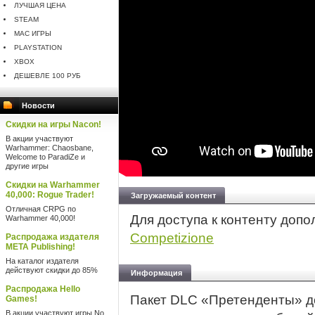
ЛУЧШАЯ ЦЕНА
STEAM
MAC ИГРЫ
PLAYSTATION
XBOX
ДЕШЕВЛЕ 100 РУБ
Новости
Скидки на игры Nacon!
В акции участвуют
Warhammer: Chaosbane,
Welcome to ParadiZe и
другие игры
Скидки на Warhammer
40,000: Rogue Trader!
Загружаемый контент
Отличная CRPG по
Для доступа к контенту доп
Warhammer 40,000!
Competizione
Распродажа издателя
META Publishing!
На каталог издателя
действуют скидки до 85%
Информация
Распродажа Hello
Пакет DLC «Претенденты» до
Games!
В акции участвуют игры No