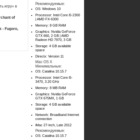
Рекомендуемые:
ь игру» в
OS: Windows 10
Processor: Intel Core i5-2300
chant of
| AMD FX-6300
Memory: 8 GB RAM
 - Fugoro,
Graphics: Nvidia GeForce
GTX 660, 2 GB | AMD
Radeon HD 7970, 3 GB
Storage: 4 GB available
space
Directx: Version 11
Mac OS X
Минимальные:
OS: Catalina 10.15.7
Processor: Intel Core i5-
3470, 3.20 GHz
Memory: 8 MB RAM
Graphics: Nvidia GeForce
GTX 675MX, 1 GB
Storage: 4 GB available
space
Network: Broadband Internet
connection
iMac 27-inch, Late 2012
Рекомендуемые:
OS: Catalina 10.15.7