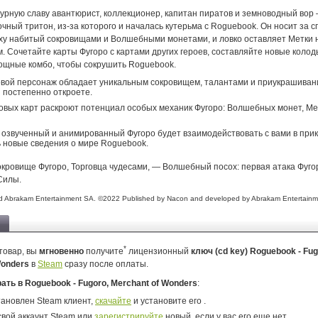
урную славу авантюрист, коллекционер, капитан пиратов и земноводный вор 
очный тритон, из-за которого и началась кутерьма с Roguebook. Он носит за 
рху набитый сокровищами и Волшебными монетами, и ловко оставляет Метки н
. Сочетайте карты Фугоро с картами других героев, составляйте новые колод
ощные комбо, чтобы сокрушить Roguebook.
вой персонаж обладает уникальным сокровищем, талантами и приукрашиван
 постепенно откроете.
овых карт раскроют потенциал особых механик Фугоро: Волшебных монет, Ме
озвученный и анимированный Фугоро будет взаимодействовать с вами в при
 новые сведения о мире Roguebook.
окровище Фугоро, Торговца чудесами, — Волшебный посох: первая атака Фуго
Силы.
 Abrakam Entertainment SA. ©2022 Published by Nacon and developed by Abrakam Entertainm
*
товар, вы
мгновенно
получите
лицензионный
ключ (cd key) Roguebook - Fug
Wonders
в
Steam
сразу после оплаты.
рать в Roguebook - Fugoro, Merchant of Wonders
:
тановлен Steam клиент,
скачайте
и установите его .
свой аккаунт Steam или
зарегистрируйте
новый, если у вас его еще нет.