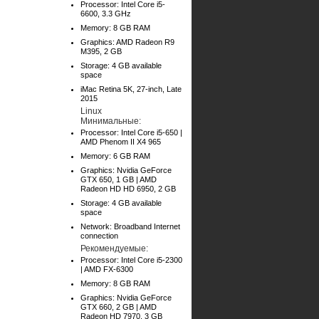
Processor: Intel Core i5-
6600, 3.3 GHz
Memory: 8 GB RAM
Graphics: AMD Radeon R9
M395, 2 GB
Storage: 4 GB available
space
iMac Retina 5K, 27-inch, Late
2015
Linux
Минимальные:
Processor: Intel Core i5-650 |
AMD Phenom II X4 965
Memory: 6 GB RAM
Graphics: Nvidia GeForce
GTX 650, 1 GB | AMD
Radeon HD HD 6950, 2 GB
Storage: 4 GB available
space
Network: Broadband Internet
connection
Рекомендуемые:
Processor: Intel Core i5-2300
| AMD FX-6300
Memory: 8 GB RAM
Graphics: Nvidia GeForce
GTX 660, 2 GB | AMD
Radeon HD 7970, 3 GB