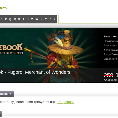
тает?
O
P
Q
R
S
T
U
V
W
X
Y
Z
#
Анг
Языки:
Платформ
Активация
Дата выхо
Разработч
Издатели:
k - Fugoro, Merchant of Wonders
259
скидка по 
контент
 контенту дополнения требуется игра
Roguebook