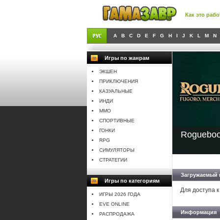
Как это рабо
A
B
C
D
E
F
G
H
I
J
K
L
M
N
Игры по жанрам
ЭКШЕН
ПРИКЛЮЧЕНИЯ
КАЗУАЛЬНЫЕ
ИНДИ
MMO
СПОРТИВНЫЕ
ГОНКИ
Rogueboo
RPG
СИМУЛЯТОРЫ
СТРАТЕГИИ
Загружаемый 
Игры по категориям
Для доступа к
ИГРЫ 2026 ГОДА
EVE ONLINE
Информация
РАСПРОДАЖА