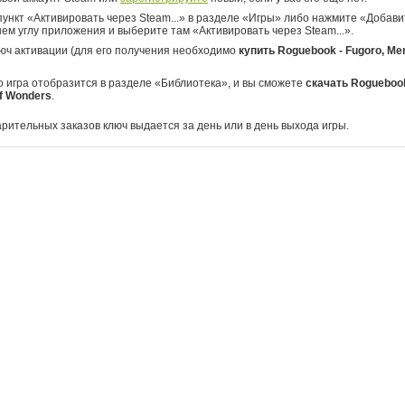
ункт «Активировать через Steam...» в разделе «Игры» либо нажмите «Добавит
ем углу приложения и выберите там «Активировать через Steam...».
юч активации (для его получения необходимо
купить Roguebook - Fugoro, Mer
о игра отобразится в разделе «Библиотека», и вы сможете
скачать Roguebook
f Wonders
.
арительных заказов ключ выдается за день или в день выхода игры.