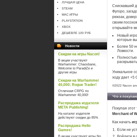
ЛУЧШАЯ ЦЕНА
Снискавший д
STEAM
Фугоро, загад
MAC ИГРЫ
рюкзак, дове
PLAYSTATION
своим посохом
XBOX
открывайте м
ДЕШЕВЛЕ 100 РУБ
Новый игро
которые вы
Новости
Более 50 н
Ловкости.
Скидки на игры Nacon!
Полностью 
В акции участвуют
раскрывать
Warhammer: Chaosbane,
Welcome to ParadiZe и
Уникальное с
другие игры
ходу дает +5 
Скидки на Warhammer
40,000: Rogue Trader!
©2022 Nacon and
Отличная CRPG по
Warhammer 40,000!
Что я покупаю
Распродажа издателя
META Publishing!
Покупая этот 
На каталог издателя
Merchant of 
действуют скидки до 85%
Как начать
иг
Распродажа Hello
Если не ус
Games!
В акции участвуют игры No
Войдите в 