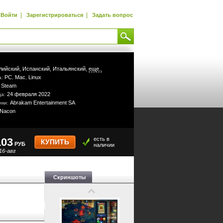
|
|
Войти
Зарегистрироваться
Задать вопрос
лийский,
Испанский,
Итальянский,
еще..
PC
Mac
Linux
а:
,
,
Steam
:
24 февраля 2022
да:
Abrakam Entertainment SA
ики:
Nacon
103
есть в
КУПИТЬ
РУБ
наличии
16-авг
Скриншоты