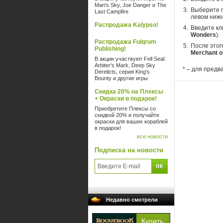
Man's Sky, Joe Danger и The
Выберите п
Last Campfire
левом нижн
Распродажа Kalypso!
Введите кл
Wonders
).
Распродажа Fulqrum
После этог
Publishing!
Merchant o
В акции участвуют Fell Seal:
Arbiter's Mark, Deep Sky
* – для предв
Derelicts, серия King's
Bounty и другие игры
Скидка 20% на Плексы
+ Окраски в подарок!
Приобретите Плексы со
скидкой 20% и получайте
окраски для ваших кораблей
в подарок!
все новости
Подписка на новости
Недавно смотрели