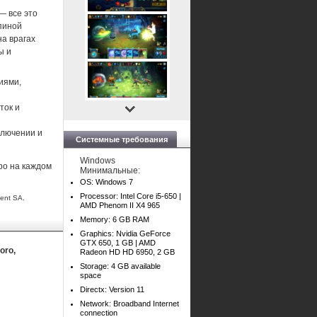
— все это
спиной
а врагах
ы и
иями,
ток и
ключении и
Системные требования
Windows
ро на каждом
Минимальные:
OS: Windows 7
Processor: Intel Core i5-650 |
ent SA.
AMD Phenom II X4 965
Memory: 6 GB RAM
Graphics: Nvidia GeForce
GTX 650, 1 GB | AMD
oro,
Radeon HD HD 6950, 2 GB
Storage: 4 GB available
space
Directx: Version 11
Network: Broadband Internet
connection