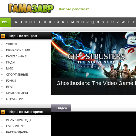
Как это работает?
A
B
C
D
E
F
G
H
I
J
K
L
M
N
O
P
Q
R
S
T
U
V
W
X
Y
Игры по жанрам
ЭКШЕН
ПРИКЛЮЧЕНИЯ
КАЗУАЛЬНЫЕ
ИНДИ
MMO
СПОРТИВНЫЕ
ГОНКИ
Ghostbusters: The Video Game
RPG
СИМУЛЯТОРЫ
СТРАТЕГИИ
Видео
Игры по категориям
ИГРЫ 2026 ГОДА
EVE ONLINE
РАСПРОДАЖА