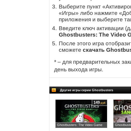
Выберите пункт «Активиров
«Игры» либо нажмите «Доб
приложения и выберите там
Введите ключ активации (
Ghostbusters: The Video
После этого игра отобрази
сможете
скачать Ghostbu
* – для предварительных зак
день выхода игры.
Другие игры серии Ghostbusters
149
руб
Ghostbusters: The Video Game
Ghostbuste