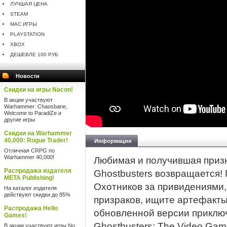
ЛУЧШАЯ ЦЕНА
STEAM
MAC ИГРЫ
PLAYSTATION
XBOX
ДЕШЕВЛЕ 100 РУБ
Новости
Скидки на игры Nacon!
В акции участвуют
Warhammer: Chaosbane,
Welcome to ParadiZe и
другие игры
Скидки на Warhammer
40,000: Rogue Trader!
Информация
Отличная CRPG по
Warhammer 40,000!
Любимая и получившая приз
Распродажа издателя
Ghostbusters возвращается!
META Publishing!
Охотников за привидениями,
На каталог издателя
действуют скидки до 85%
призраков, ищите артефакты 
Распродажа Hello
обновленной версии приключ
Games!
Ghostbusters: The Video Gam
В акции участвуют игры No