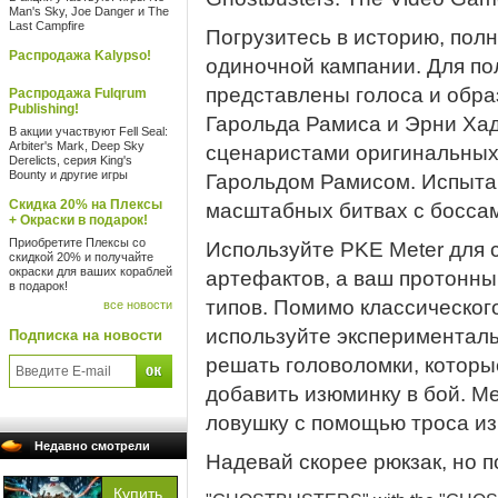
Man's Sky, Joe Danger и The
Last Campfire
Погрузитесь в историю, пол
Распродажа Kalypso!
одиночной кампании. Для п
представлены голоса и обра
Распродажа Fulqrum
Publishing!
Гарольда Рамиса и Эрни Хад
В акции участвуют Fell Seal:
Arbiter's Mark, Deep Sky
сценаристами оригинальных
Derelicts, серия King's
Bounty и другие игры
Гарольдом Рамисом. Испытай
Скидка 20% на Плексы
масштабных битвах с босса
+ Окраски в подарок!
Приобретите Плексы со
Используйте PKE Meter для
скидкой 20% и получайте
окраски для ваших кораблей
артефактов, а ваш протонный
в подарок!
типов. Помимо классическог
все новости
используйте экспериментал
Подписка на новости
решать головоломки, которые
добавить изюминку в бой. М
ловушку с помощью троса из
Недавно смотрели
Надевай скорее рюкзак, но п