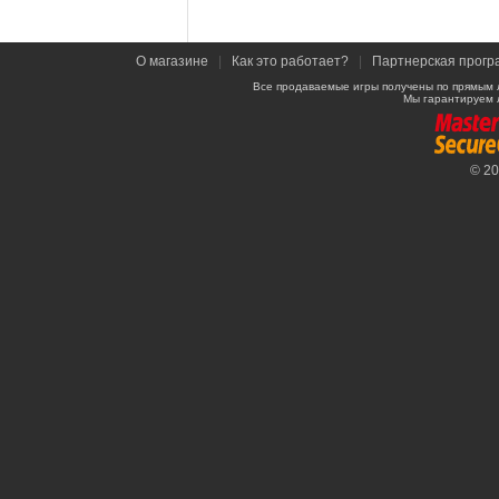
О магазине
|
Как это работает?
|
Партнерская прогр
Все продаваемые игры получены по прямым 
Мы гарантируем 
© 2