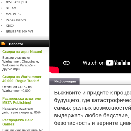
ЛУЧШАЯ ЦЕНА
STEAM
MAC ИГРЫ
PLAYSTATION
XBOX
ДЕШЕВЛЕ 100 РУБ
Новости
Скидки на игры Nacon!
В акции участвуют
Warhammer: Chaosbane,
Welcome to ParadiZe и
другие игры
Скидки на Warhammer
40,000: Rogue Trader!
Информация
Отличная CRPG по
Warhammer 40,000!
Выживите и придите к процв
Распродажа издателя
будущего, где катастрофичес
META Publishing!
самых разных возможностей.
На каталог издателя
действуют скидки до 85%
выдержать любое бедствие, 
Распродажа Hello
безопасность и верните цив
Games!
В акции участвуют игры No