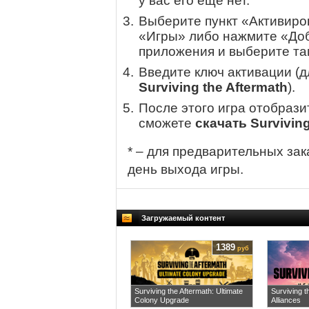
у вас его еще нет.
Выберите пункт «Активиров
«Игры» либо нажмите «Доб
приложения и выберите там
Введите ключ активации (
Surviving the Aftermath
).
После этого игра отобрази
сможете
скачать Surviving
* – для предварительных зак
день выхода игры.
Загружаемый контент
1389
руб
Surviving the Aftermath: Ultimate
Surviving t
Colony Upgrade
Alliances