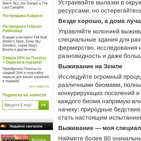
Устраивайте вылазки в окр
Man's Sky, Joe Danger и The
Last Campfire
ресурсами, но остерегайтесь
Распродажа Kalypso!
Везде хорошо, а дома луч
Распродажа Fulqrum
Управляйте колонией выживш
Publishing!
В акции участвуют Fell Seal:
специальные здания для раз
Arbiter's Mark, Deep Sky
Derelicts, серия King's
фермерство, исследования 
Bounty и другие игры
разновидность и даже больш
Скидка 20% на Плексы
+ Окраски в подарок!
Выживание на Земле
Приобретите Плексы со
скидкой 20% и получайте
Исследуйте огромный проце
окраски для ваших кораблей
в подарок!
различными биомами, полный
все новости
конкурирующих поселений и 
Подписка на новости
каждого биома напрямую вли
начеку: природные бедствия
стать настоящим испытание
Недавно смотрели
Выживание — моя специал
Наймите более 80 уникальн