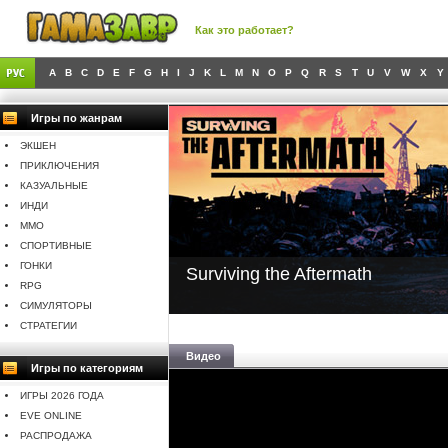
Как это работает?
A
B
C
D
E
F
G
H
I
J
K
L
M
N
O
P
Q
R
S
T
U
V
W
X
Y
Игры по жанрам
ЭКШЕН
ПРИКЛЮЧЕНИЯ
КАЗУАЛЬНЫЕ
ИНДИ
MMO
СПОРТИВНЫЕ
ГОНКИ
Surviving the Aftermath
RPG
СИМУЛЯТОРЫ
СТРАТЕГИИ
Видео
Игры по категориям
ИГРЫ 2026 ГОДА
EVE ONLINE
РАСПРОДАЖА