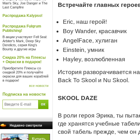
Man's Sky, Joe Danger и The
Встречайте главных героев
Last Campfire
Распродажа Kalypso!
Eric, наш герой!
Распродажа Fulqrum
Boy Wander, красавчик
Publishing!
В акции участвуют Fell Seal:
AngelFace, хулиган
Arbiter's Mark, Deep Sky
Derelicts, серия King's
Einstein, умник
Bounty и другие игры
Скидка 20% на Плексы
Hayley, возлюбленная
+ Окраски в подарок!
Приобретите Плексы со
История разворачивается на
скидкой 20% и получайте
окраски для ваших кораблей
Back To Skool и Nu Skool.
в подарок!
все новости
Подписка на новости
SKOOL DAZE
В роли героя Эрика, ты пыта
где хранятся учебные табел
Недавно смотрели
свой табель прежде, чем он 