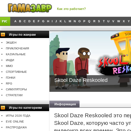
Как это работает?
A
B
C
D
E
F
G
H
I
J
K
L
M
N
O
P
Q
R
S
T
U
V
W
X
Y
Игры по жанрам
ЭКШЕН
ПРИКЛЮЧЕНИЯ
КАЗУАЛЬНЫЕ
ИНДИ
MMO
СПОРТИВНЫЕ
ГОНКИ
Skool Daze Reskooled
RPG
СИМУЛЯТОРЫ
СТРАТЕГИИ
Информация
Игры по категориям
Skool Daze Reskooled это п
ИГРЫ 2026 ГОДА
EVE ONLINE
Skool Daze, которую часто у
РАСПРОДАЖА
видеоигр всех времен. Это 