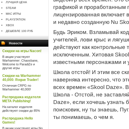
ЛУЧШАЯ ЦЕНА
графикой и проработанным 
STEAM
лицензированная включает в 
MAC ИГРЫ
PLAYSTATION
и недавно созданную Nu Sko
XBOX
Будь Эриком. Взламывай коды
ДЕШЕВЛЕ 100 РУБ
учителей, лови крыс и лягуш
Новости
действуют как контрольные т
Скидки на игры Nacon!
исключенным. Хитовая Skool
В акции участвуют
Warhammer: Chaosbane,
известными персонажами и у
Welcome to ParadiZe и
другие игры
Школа отстой! И этим все ска
Скидки на Warhammer
наверняка интересно, что эт
40,000: Rogue Trader!
Отличная CRPG по
всех времен «Skool Daze». В
Warhammer 40,000!
Школа - Отстой, не заставля
Распродажа издателя
META Publishing!
Daze», если хочешь узнать 
На каталог издателя
поисковик, ну ты знаешь, Пугл
действуют скидки до 85%
ты понимаешь, о чем я.
Распродажа Hello
Games!
В акции участвуют игры No