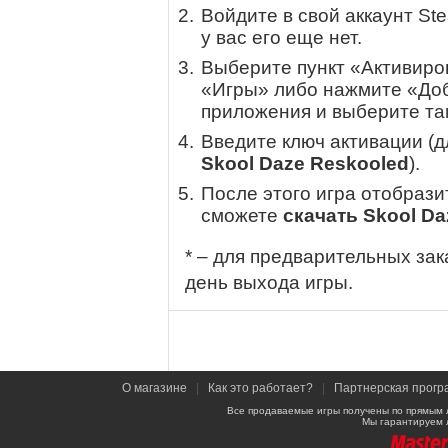
Войдите в свой аккаунт St
у вас его еще нет.
Выберите пункт «Активиров
«Игры» либо нажмите «Доб
приложения и выберите там
Введите ключ активации (
Skool Daze Reskooled
).
После этого игра отобрази
сможете
скачать Skool Da
* – для предварительных зак
день выхода игры.
О магазине
|
Как это работает?
|
Партнерская прогр
Все продаваемые игры получены по прямым 
Мы гарантируем 