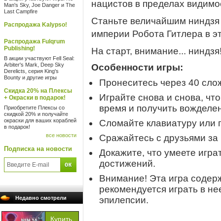
нацистов в пределах видимо
Man's Sky, Joe Danger и The
Last Campfire
Станьте величайшим ниндзя 
Распродажа Kalypso!
империи Робота Гитлера в 
Распродажа Fulqrum
Publishing!
На старт, внимание... ниндзя
В акции участвуют Fell Seal:
Arbiter's Mark, Deep Sky
Особенности игры:
Derelicts, серия King's
Bounty и другие игры
Пронеситесь через 40 сло
Скидка 20% на Плексы
Играйте снова и снова, чт
+ Окраски в подарок!
время и получить вожделе
Приобретите Плексы со
скидкой 20% и получайте
окраски для ваших кораблей
Сломайте клавиатуру или г
в подарок!
все новости
Сражайтесь с друзьями за
Подписка на новости
Докажите, что умеете играт
достижений.
Внимание! Эта игра содер
рекомендуется играть в н
Недавно смотрели
эпилепсии.