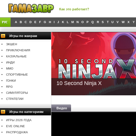
Как это работает?
A
B
C
D
E
F
G
H
I
J
K
L
M
N
O
P
Q
R
S
T
U
V
W
X
Y
Игры по жанрам
ЭКШЕН
ПРИКЛЮЧЕНИЯ
КАЗУАЛЬНЫЕ
ИНДИ
MMO
СПОРТИВНЫЕ
ГОНКИ
10 Second Ninja X
RPG
СИМУЛЯТОРЫ
СТРАТЕГИИ
Видео
Игры по категориям
ИГРЫ 2026 ГОДА
EVE ONLINE
РАСПРОДАЖА