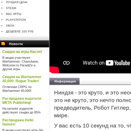
ЛУЧШАЯ ЦЕНА
STEAM
MAC ИГРЫ
PLAYSTATION
XBOX
ДЕШЕВЛЕ 100 РУБ
Новости
Скидки на игры Nacon!
В акции участвуют
Warhammer: Chaosbane,
Welcome to ParadiZe и
другие игры
Скидки на Warhammer
40,000: Rogue Trader!
Информация
Отличная CRPG по
Warhammer 40,000!
Ниндзя - это круто, и это н
Распродажа издателя
это не круто, это нечто пол
META Publishing!
предводитель, Робот Гитлер,
На каталог издателя
действуют скидки до 85%
мире.
Распродажа Hello
Games!
У вас есть 10 секунд на то, 
В акции участвуют игры No