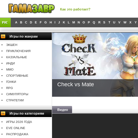
Как это работает?
A
B
C
D
E
F
G
H
I
J
K
L
M
N
O
P
Q
R
S
T
U
V
W
X
Y
Игры по жанрам
ЭКШЕН
ПРИКЛЮЧЕНИЯ
КАЗУАЛЬНЫЕ
ИНДИ
MMO
СПОРТИВНЫЕ
ГОНКИ
Check vs Mate
RPG
СИМУЛЯТОРЫ
СТРАТЕГИИ
Видео
Игры по категориям
ИГРЫ 2026 ГОДА
EVE ONLINE
РАСПРОДАЖА