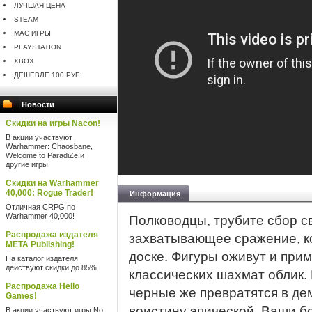
ЛУЧШАЯ ЦЕНА
STEAM
MAC ИГРЫ
PLAYSTATION
XBOX
ДЕШЕВЛЕ 100 РУБ
Новости
Скидки на игры Nacon!
В акции участвуют
Warhammer: Chaosbane,
Welcome to ParadiZe и
другие игры
Скидки на Warhammer
40,000: Rogue Trader!
Информация
Отличная CRPG по
Warhammer 40,000!
Полководцы, трубите сбор с
Распродажа издателя
захватывающее сражение, к
META Publishing!
доске. Фигуры оживут и пр
На каталог издателя
действуют скидки до 85%
классических шахмат облик.
Распродажа Hello
черные же превратятся в де
Games!
воистину эпической. Ваши б
В акции участвуют игры No