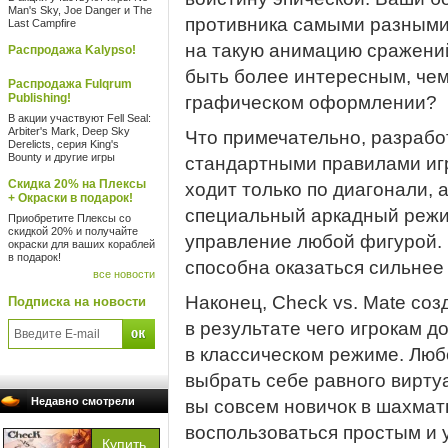
Man's Sky, Joe Danger и The
противника самыми разными
Last Campfire
на такую анимацию сражени
Распродажа Kalypso!
быть более интересным, че
Распродажа Fulqrum
Publishing!
графическом оформлении?
В акции участвуют Fell Seal:
Arbiter's Mark, Deep Sky
Что примечательно, разрабо
Derelicts, серия King's
Bounty и другие игры
стандартными правилами игр
Скидка 20% на Плексы
ходит только по диагонали, а
+ Окраски в подарок!
специальный аркадный режим
Приобретите Плексы со
скидкой 20% и получайте
управление любой фигурой. 
окраски для ваших кораблей
в подарок!
способна оказаться сильнее
все новости
Наконец, Check vs. Mate соз
Подписка на новости
в результате чего игрокам 
в классическом режиме. Люб
выбрать себе равного вирту
Недавно смотрели
вы совсем новичок в шахмат
воспользоваться простым и