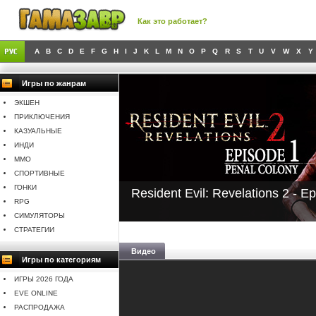
Как это работает?
A
B
C
D
E
F
G
H
I
J
K
L
M
N
O
P
Q
R
S
T
U
V
W
X
Y
Игры по жанрам
ЭКШЕН
ПРИКЛЮЧЕНИЯ
КАЗУАЛЬНЫЕ
ИНДИ
MMO
СПОРТИВНЫЕ
ГОНКИ
Resident Evil: Revelations 2 - 
RPG
СИМУЛЯТОРЫ
СТРАТЕГИИ
Видео
Игры по категориям
ИГРЫ 2026 ГОДА
EVE ONLINE
РАСПРОДАЖА