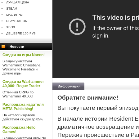
ЛУЧШАЯ ЦЕНА
STEAM
MAC ИГРЫ
PLAYSTATION
XBOX
ДЕШЕВЛЕ 100 РУБ
Новости
Скидки на игры Nacon!
В акции участвуют
Warhammer: Chaosbane,
Welcome to ParadiZe и
другие игры
Скидки на Warhammer
40,000: Rogue Trader!
Информация
Отличная CRPG по
Warhammer 40,000!
Обратите внимание!
Распродажа издателя
Вы покупаете первый эпизод
META Publishing!
На каталог издателя
В начале истории Resident E
действуют скидки до 85%
драматичное возвращение и
Распродажа Hello
Games!
Пережив происшествие в Ра
В акции участвуют игры No