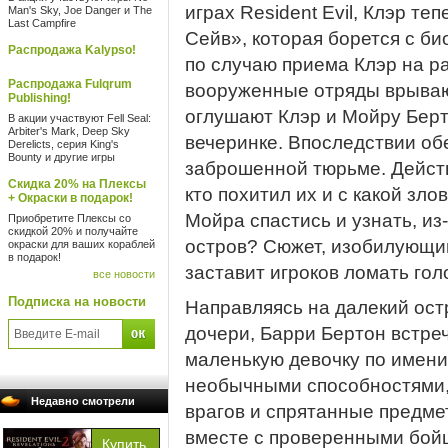
играх Resident Evil, Клэр т
Man's Sky, Joe Danger и The
Last Campfire
Сейв», которая борется с б
Распродажа Kalypso!
по случаю приема Клэр на р
Распродажа Fulqrum
вооруженные отряды врываю
Publishing!
оглушают Клэр и Мойру Берт
В акции участвуют Fell Seal:
Arbiter's Mark, Deep Sky
вечеринке. Впоследствии обе
Derelicts, серия King's
Bounty и другие игры
заброшенной тюрьме. Дейст
Скидка 20% на Плексы
кто похитил их и с какой зл
+ Окраски в подарок!
Мойра спастись и узнать, из
Приобретите Плексы со
скидкой 20% и получайте
остров? Сюжет, изобилующи
окраски для ваших кораблей
в подарок!
заставит игроков ломать гол
все новости
Подписка на новости
Направляясь на далекий ост
дочери, Барри Бертон встре
маленькую девочку по имени
необычными способностями,
Недавно смотрели
врагов и спрятанные предме
вместе с проверенными бой