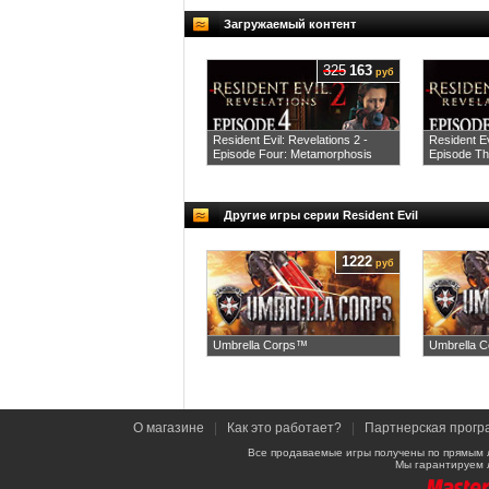
Загружаемый контент
325
163
руб
Resident Evil: Revelations 2 -
Resident Ev
Episode Four: Metamorphosis
Episode Th
Другие игры серии Resident Evil
1222
руб
Umbrella Corps™
Umbrella C
О магазине
|
Как это работает?
|
Партнерская прогр
Все продаваемые игры получены по прямым 
Мы гарантируем 