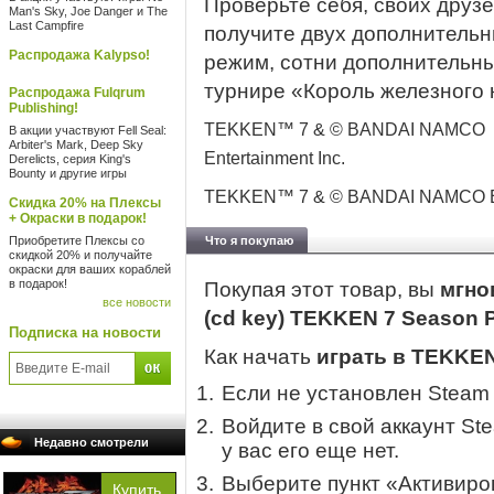
Проверьте себя, своих друзе
Man's Sky, Joe Danger и The
Last Campfire
получите двух дополнительн
Распродажа Kalypso!
режим, сотни дополнительны
турнире «Король железного к
Распродажа Fulqrum
Publishing!
TEKKEN™ 7 & © BANDAI NAMCO
В акции участвуют Fell Seal:
Arbiter's Mark, Deep Sky
Entertainment Inc.
Derelicts, серия King's
Bounty и другие игры
TEKKEN™ 7 & © BANDAI NAMCO Ent
Скидка 20% на Плексы
+ Окраски в подарок!
Приобретите Плексы со
Что я покупаю
скидкой 20% и получайте
окраски для ваших кораблей
в подарок!
Покупая этот товар, вы
мгно
все новости
(cd key) TEKKEN 7 Season 
Подписка на новости
Как начать
играть в TEKKEN
Если не установлен Steam
Войдите в свой аккаунт St
Недавно смотрели
у вас его еще нет.
Выберите пункт «Активиров