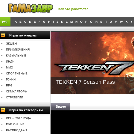
Как это работает?
A
B
C
D
E
F
G
H
I
J
K
L
M
N
O
P
Q
R
S
T
U
V
W
X
Y
Игры по жанрам
ЭКШЕН
ПРИКЛЮЧЕНИЯ
КАЗУАЛЬНЫЕ
ИНДИ
MMO
СПОРТИВНЫЕ
ГОНКИ
TEKKEN 7 Season Pass
RPG
СИМУЛЯТОРЫ
СТРАТЕГИИ
Видео
Игры по категориям
ИГРЫ 2026 ГОДА
EVE ONLINE
РАСПРОДАЖА