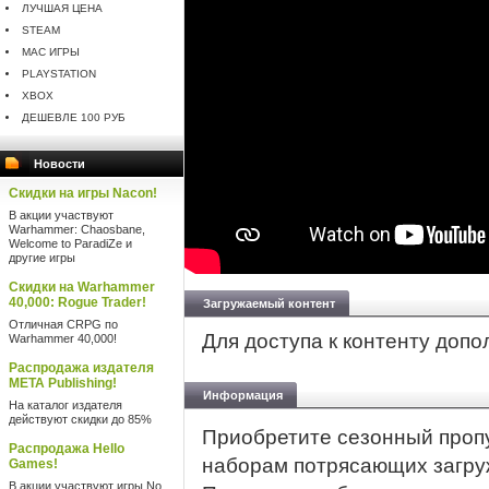
ЛУЧШАЯ ЦЕНА
STEAM
MAC ИГРЫ
PLAYSTATION
XBOX
ДЕШЕВЛЕ 100 РУБ
Новости
Скидки на игры Nacon!
В акции участвуют
Warhammer: Chaosbane,
Welcome to ParadiZe и
другие игры
Скидки на Warhammer
40,000: Rogue Trader!
Загружаемый контент
Отличная CRPG по
Для доступа к контенту доп
Warhammer 40,000!
Распродажа издателя
META Publishing!
Информация
На каталог издателя
действуют скидки до 85%
Приобретите сезонный пропус
Распродажа Hello
наборам потрясающих загру
Games!
В акции участвуют игры No