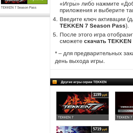
«Игры» либо нажмите «Доб
TEKKEN 7 Season Pass
приложения и выберите там
Введите ключ активации (
TEKKEN 7 Season Pass
).
После этого игра отобрази
сможете
скачать TEKKEN 
* – для предварительных зак
день выхода игры.
Другие игры серии TEKKEN
1199
руб
TEKKEN 7
TEKKEN 7 - 
5719
руб