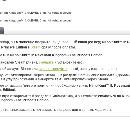
evenant Kingdom™ & ©LEVEL-5 Inc. All rights reserved.
evenant Kingdom™ & ©LEVEL-5 Inc. All rights reserved.
*
товар, вы
мгновенно
получите
лицензионный
ключ (cd key) Ni no Kuni™ II: 
 Prince's Edition
в
Steam
сразу после оплаты.
рать в Ni no Kuni™ II: Revenant Kingdom - The Prince's Edition
:
тановлен Steam клиент,
скачайте
и установите его .
свой аккаунт Steam или
зарегистрируйте
новый, если у вас его еще нет.
ункт «Активировать через Steam...» в разделе «Игры» либо нажмите «Добавит
ем углу приложения и выберите там «Активировать через Steam...».
юч активации (для его получения необходимо
купить Ni no Kuni™ II: Revenan
s Edition
).
о игра отобразится в разделе «Библиотека», и вы сможете
скачать Ni no Kuni™
ingdom - The Prince's Edition
.
арительных заказов ключ выдается за день или в день выхода игры.