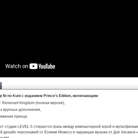
 Ni no Kuni с изданием Prince’s Edition, включающим:
II: Revenant Kingdom (полная версия),
х крупных дополнения,
яжения принца.
II от студии LEVEL-5 стирается грань между компьютерной игрой и мультфильм
 дизайн персонажей от Ёсиюки Момосэ и чарующая музыка от Дзё Хисаиси н
ными.