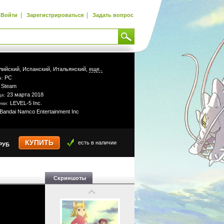
|
|
Войти
Зарегистрироваться
Задать вопрос
лийский,
Испанский,
Итальянский,
еще..
PC
а:
Steam
:
23 марта 2018
да:
LEVEL-5 Inc.
ики:
Bandai Namco Entertainment Inc
КУПИТЬ
есть в наличии
РУБ
Скриншоты