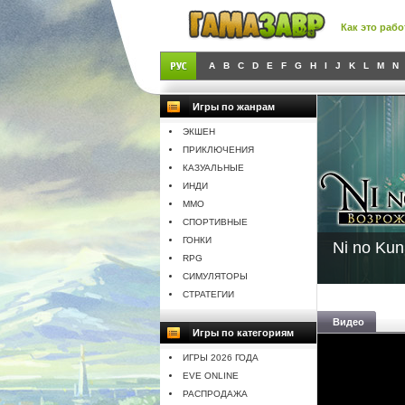
Как это рабо
A
B
C
D
E
F
G
H
I
J
K
L
M
N
Игры по жанрам
ЭКШЕН
ПРИКЛЮЧЕНИЯ
КАЗУАЛЬНЫЕ
ИНДИ
MMO
СПОРТИВНЫЕ
ГОНКИ
Ni no Kun
RPG
СИМУЛЯТОРЫ
СТРАТЕГИИ
Видео
Игры по категориям
ИГРЫ 2026 ГОДА
EVE ONLINE
РАСПРОДАЖА