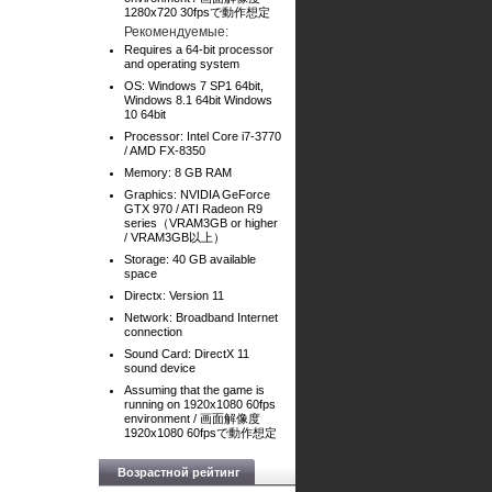
1280x720 30fpsで動作想定
Рекомендуемые:
Requires a 64-bit processor
and operating system
OS: Windows 7 SP1 64bit,
Windows 8.1 64bit Windows
10 64bit
Processor: Intel Core i7-3770
/ AMD FX-8350
Memory: 8 GB RAM
Graphics: NVIDIA GeForce
GTX 970 / ATI Radeon R9
series（VRAM3GB or higher
/ VRAM3GB以上）
Storage: 40 GB available
space
Directx: Version 11
Network: Broadband Internet
connection
Sound Card: DirectX 11
sound device
Assuming that the game is
running on 1920x1080 60fps
environment / 画面解像度
1920x1080 60fpsで動作想定
Возрастной рейтинг