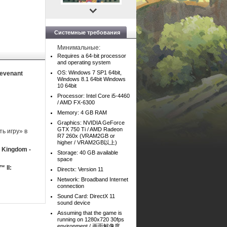
Системные требования
Минимальные:
Requires a 64-bit processor
and operating system
OS: Windows 7 SP1 64bit,
Revenant
Windows 8.1 64bit Windows
10 64bit
Processor: Intel Core i5-4460
/ AMD FX-6300
Memory: 4 GB RAM
Graphics: NVIDIA GeForce
GTX 750 Ti / AMD Radeon
ь игру» в
R7 260x (VRAM2GB or
higher / VRAM2GB以上)
t Kingdom -
Storage: 40 GB available
space
 II:
Directx: Version 11
Network: Broadband Internet
connection
Sound Card: DirectX 11
sound device
Assuming that the game is
running on 1280x720 30fps
environment / 画面解像度