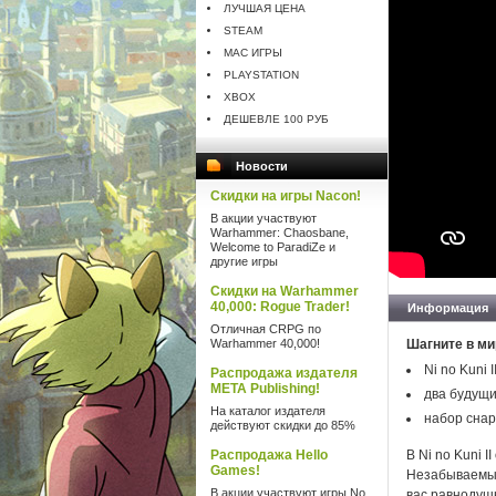
ЛУЧШАЯ ЦЕНА
STEAM
MAC ИГРЫ
PLAYSTATION
XBOX
ДЕШЕВЛЕ 100 РУБ
Новости
Скидки на игры Nacon!
В акции участвуют
Warhammer: Chaosbane,
Welcome to ParadiZe и
другие игры
Скидки на Warhammer
40,000: Rogue Trader!
Информация
Отличная CRPG по
Warhammer 40,000!
Шагните в мир
Ni no Kuni 
Распродажа издателя
META Publishing!
два будущи
На каталог издателя
набор снар
действуют скидки до 85%
Распродажа Hello
В Ni no Kuni 
Games!
Незабываемый
В акции участвуют игры No
вас равнодуш