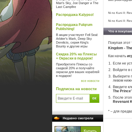
Man's Sky, Joe Danger и The
Last Campfire
Ni no Kuni II: R
Распродажа Kalypso!
Ni no Kuni II: R
Распродажа Fulqrum
Publishing!
Что я покупаю
В акции участвуют Fell Seal:
Arbiter's Mark, Deep Sky
Derelicts, серия King's
Покупая этот 
Bounty и другие игры
Kingdom - The
Скидка 20% на Плексы
Как начать
иг
+ Окраски в подарок!
Если не ус
Приобретите Плексы со
скидкой 20% и получайте
Войдите в 
окраски для ваших кораблей
в подарок!
Выберите п
левом нижн
все новости
Введите кл
Подписка на новости
The Prince'
После этог
Revenant K
* – для предв
Недавно смотрели