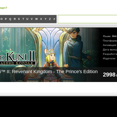
тает?
O
P
Q
R
S
T
U
V
W
X
Y
Z
#
Анг
Языки:
Платформ
Активация
Дата выхо
Разработч
Издатели:
i™ II: Revenant Kingdom - The Prince's Edition
2998