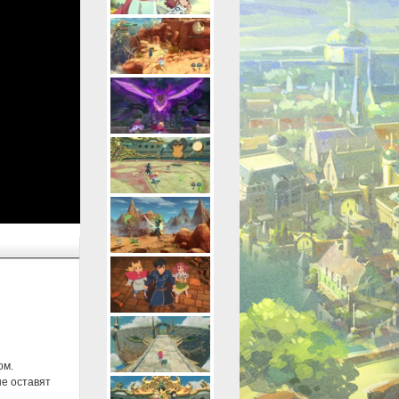
ом.
е оставят