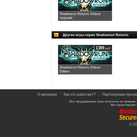
Shadowrun Returns Deluxe
Upgrade
Другие игры серии Shadowrun Returns
1389
руб
Shadowrun Returns Deluxe
Edition
О магазине
|
Как это работает?
|
Партнерская прогр
Все продаваемые игры получены по прямым 
Мы гарантируем 
© 2