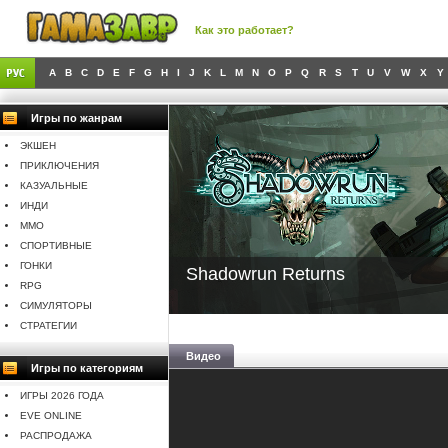
Как это работает?
A
B
C
D
E
F
G
H
I
J
K
L
M
N
O
P
Q
R
S
T
U
V
W
X
Y
Игры по жанрам
ЭКШЕН
ПРИКЛЮЧЕНИЯ
КАЗУАЛЬНЫЕ
ИНДИ
MMO
СПОРТИВНЫЕ
ГОНКИ
Shadowrun Returns
RPG
СИМУЛЯТОРЫ
СТРАТЕГИИ
Видео
Игры по категориям
ИГРЫ 2026 ГОДА
EVE ONLINE
РАСПРОДАЖА