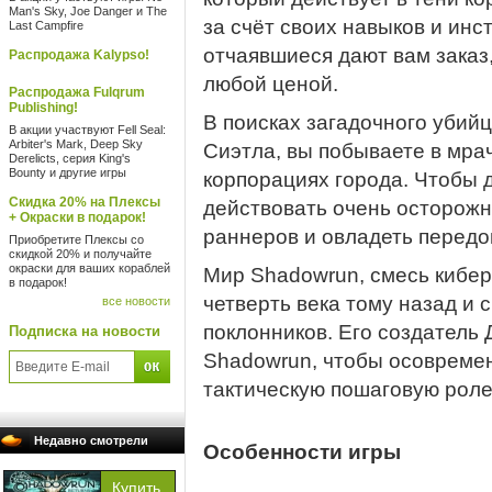
Man's Sky, Joe Danger и The
за счёт своих навыков и инс
Last Campfire
отчаявшиеся дают вам заказ
Распродажа Kalypso!
любой ценой.
Распродажа Fulqrum
Publishing!
В поисках загадочного убий
В акции участвуют Fell Seal:
Arbiter's Mark, Deep Sky
Сиэтла, вы побываете в мр
Derelicts, серия King's
Bounty и другие игры
корпорациях города. Чтобы 
Скидка 20% на Плексы
действовать очень осторожн
+ Окраски в подарок!
раннеров и овладеть передо
Приобретите Плексы со
скидкой 20% и получайте
окраски для ваших кораблей
Мир Shadowrun, смесь кибер
в подарок!
четверть века тому назад и 
все новости
поклонников. Его создатель
Подписка на новости
Shadowrun, чтобы осовремен
тактическую пошаговую роле
Недавно смотрели
Особенности игры