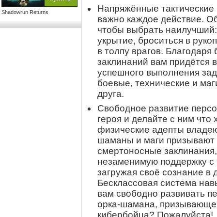
Напряжённые тактические б
Shadowrun Returns
важно каждое действие. О
чтобы выбрать наилучший:
укрытие, броситься в рук
в толпу врагов. Благодаря
заклинаний вам придётся в
успешного выполнения зад
боевые, технические и маг
друга.
Свободное развитие персо
героя и делайте с ним что
физические адепты владе
шаманы и маги призывают
смертоносные заклинания,
незаменимую поддержку с
загружая своё сознание в
Бесклассовая система нав
вам свободно развивать пе
орка-шамана, призывающего
кибербойца? Пожалуйста!