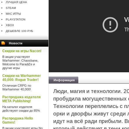
ЛУЧШАЯ ЦЕНА
STEAM
MAC ИГРЫ
PLAYSTATION
XBOX
ДЕШЕВЛЕ 100 РУБ
Новости
Скидки на игры Nacon!
В акции участвуют
Warhammer: Chaosbane,
Welcome to ParadiZe и
другие игры
Скидки на Warhammer
40,000: Rogue Trader!
Информация
Отличная CRPG по
Warhammer 40,000!
Люди, магия и технологии. 2
Распродажа издателя
пробудила могущественных с
META Publishing!
Технологии переплелись с п
На каталог издателя
действуют скидки до 85%
орки и дворфы живут среди 
Распродажа Hello
идут на всё ради прибыли. 
Games!
который действует в тени к
В акции участвуют игры No