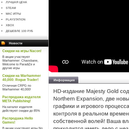
ЛУЧШАЯ ЦЕНА
STEAM
MAC ИГРЫ
PLAYSTATION
XBOX
ДЕШЕВЛЕ 100 РУБ
Новости
Скидки на игры Nacon!
В акции участвуют
Warhammer: Chaosbane,
Welcome to ParadiZe и
другие игры
Скидки на Warhammer
40,000: Rogue Trader!
Информация
Отличная CRPG по
Warhammer 40,000!
HD-издание Majesty Gold со
Распродажа издателя
Northern Expansion, две нов
META Publishing!
графики и игрового процесса
На каталог издателя
действуют скидки до 85%
контроля в реальном времен
Распродажа Hello
собственной волей! Ваша вл
Games!
приходится иметь дело с н
В акции участвуют игры No