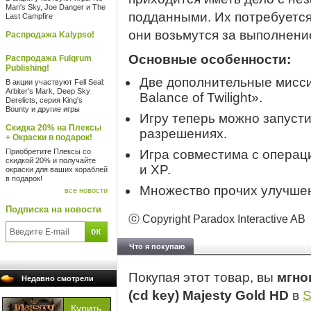
Man's Sky, Joe Danger и The
подданными. Их потребуется 
Last Campfire
они возьмутся за выполнен
Распродажа Kalypso!
Основные особенности:
Распродажа Fulqrum
Publishing!
Две дополнительные миссии
В акции участвуют Fell Seal:
Arbiter's Mark, Deep Sky
Balance of Twilight».
Derelicts, серия King's
Bounty и другие игры
Игру теперь можно запуст
Скидка 20% на Плексы
разрешениях.
+ Окраски в подарок!
Приобретите Плексы со
Игра совместима с операц
скидкой 20% и получайте
и XP.
окраски для ваших кораблей
в подарок!
Множество прочих улучшен
все новости
Подписка на новости
ⓒ Copyright Paradox Interactive AB
Что я покупаю
Покупая этот товар, вы
мгно
Недавно смотрели
(cd key) Majesty Gold HD
в
S