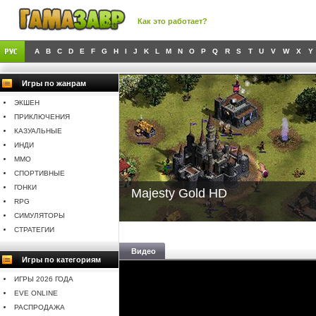
Как это работает?
A
B
C
D
E
F
G
H
I
J
K
L
M
N
O
P
Q
R
S
T
U
V
W
X
Y
Игры по жанрам
ЭКШЕН
ПРИКЛЮЧЕНИЯ
КАЗУАЛЬНЫЕ
ИНДИ
MMO
СПОРТИВНЫЕ
ГОНКИ
Majesty Gold HD
RPG
СИМУЛЯТОРЫ
СТРАТЕГИИ
Видео
Игры по категориям
ИГРЫ 2026 ГОДА
EVE ONLINE
РАСПРОДАЖА