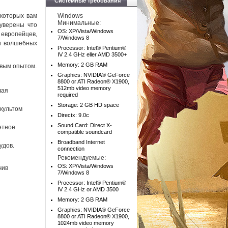
Системные требования
 которых вам
Windows
Минимальные:
 уверены что
OS: XP/Vista/Windows
европейцев,
7/Windows 8
 и волшебных
Processor: Intel® Pentium®
IV 2.4 GHz eller AMD 3500+
Memory: 2 GB RAM
овым опытом.
Graphics: NVIDIA® GeForce
8800 or ATI Radeon® X1900,
512mb video memory
чая
required
Storage: 2 GB HD space
культом
Directx: 9.0c
Sound Card: Direct X-
етное
compatible soundcard
Broadband Internet
удов.
connection
Рекомендуемые:
OS: XP/Vista/Windows
чив
7/Windows 8
Processor: Intel® Pentium®
IV 2.4 GHz or AMD 3500
Memory: 2 GB RAM
Graphics: NVIDIA® GeForce
8800 or ATI Radeon® X1900,
1024mb video memory