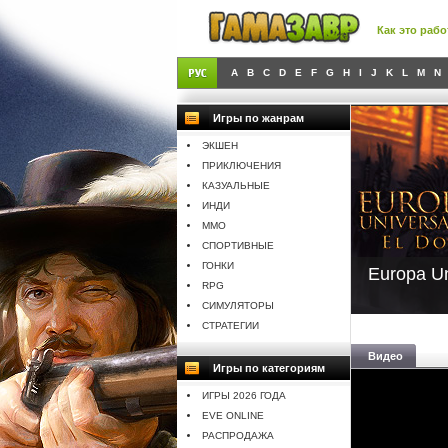
Как это рабо
A
B
C
D
E
F
G
H
I
J
K
L
M
N
Игры по жанрам
ЭКШЕН
ПРИКЛЮЧЕНИЯ
КАЗУАЛЬНЫЕ
ИНДИ
MMO
СПОРТИВНЫЕ
ГОНКИ
Europa Un
RPG
СИМУЛЯТОРЫ
СТРАТЕГИИ
Видео
Игры по категориям
ИГРЫ 2026 ГОДА
EVE ONLINE
РАСПРОДАЖА