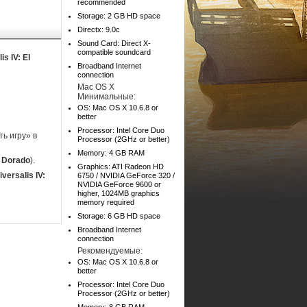
recommended
Storage: 2 GB HD space
Directx: 9.0c
Sound Card: Direct X-
compatible soundcard
s IV: El
Broadband Internet
connection
Mac OS X
Минимальные:
OS: Mac OS X 10.6.8 or
better
Processor: Intel Core Duo
ь игру» в
Processor (2GHz or better)
Memory: 4 GB RAM
l Dorado
).
Graphics: ATI Radeon HD
versalis IV:
6750 / NVIDIA GeForce 320 /
NVIDIA GeForce 9600 or
higher, 1024MB graphics
memory required
Storage: 6 GB HD space
Broadband Internet
connection
Рекомендуемые:
OS: Mac OS X 10.6.8 or
better
Processor: Intel Core Duo
Processor (2GHz or better)