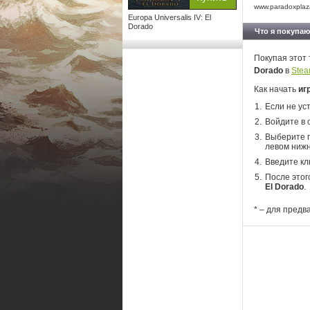
www.paradoxplaz
Europa Universalis IV: El
Dorado
Что я покупаю
Покупая этот 
Dorado
в
Ste
Как начать
иг
Если не ус
Войдите в 
Выберите п
левом нижн
Введите кл
После этог
El Dorado
.
* – для предв