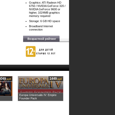
Graphics: ATI Radeon HD
6750 / NVIDIA GeForce 320 /
NVIDIA GeForce 9600 or
higher, 1024MB graphics
memory required
Storage: 6 GB HD space
Broadband Internet
connection
Возрастной рейтинг
3049
1449
руб
руб
Europa Universalis IV: Empire
Founder Pack