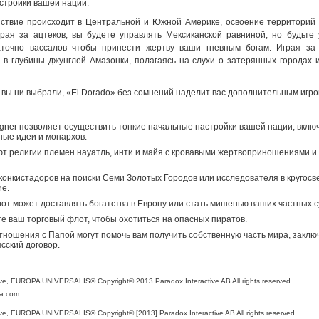
стройки вашей нации.
ствие происходит в Центральной и Южной Америке, освоение территорий
грая за ацтеков, вы будете управлять Мексиканской равниной, но будьте
аточно вассалов чтобы принести жертву ваши гневным богам. Играя за 
 в глубины джунглей Амазонки, полагаясь на слухи о затерянных городах
ь вы ни выбрали, «El Dorado» без сомнений наделит вас дополнительным игр
:
igner позволяет осуществить тонкие начальные настройки вашей нации, вклю
ые идеи и монархов.
т религии племен науатль, инти и майя с кровавыми жертвоприношениями и 
конкистадоров на поиски Семи Золотых Городов или исследователя в кругосв
е.
от может доставлять богатства в Европу или стать мишенью ваших частных с
е ваш торговый флот, чтобы охотиться на опасных пиратов.
ношения с Папой могут помочь вам получить собственную часть мира, заклю
сский договор.
ive, EUROPA UNIVERSALIS® Copyright© 2013 Paradox Interactive AB All rights reserved.
a.com
ive, EUROPA UNIVERSALIS® Copyright© [2013] Paradox Interactive AB All rights reserved.