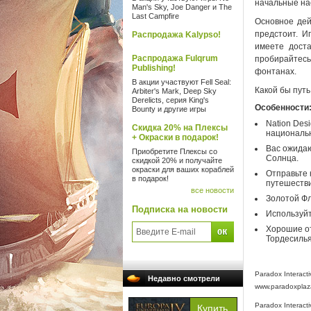
начальные на
Man's Sky, Joe Danger и The
Last Campfire
Основное дей
предстоит. И
Распродажа Kalypso!
имеете дост
Распродажа Fulqrum
пробирайтесь
Publishing!
фонтанах.
В акции участвуют Fell Seal:
Какой бы пут
Arbiter's Mark, Deep Sky
Derelicts, серия King's
Особенности
Bounty и другие игры
Nation Des
Скидка 20% на Плексы
национальн
+ Окраски в подарок!
Вас ожидаю
Приобретите Плексы со
Солнца.
скидкой 20% и получайте
окраски для ваших кораблей
Отправьте 
в подарок!
путешестви
все новости
Золотой Фл
Подписка на новости
Используйт
Хорошие от
Тордесилья
Paradox Interact
Недавно смотрели
www.paradoxplaz
Paradox Interact