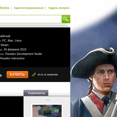
|
|
Войти
Зарегистрироваться
Задать вопрос
лийский
PC
Mac
Linux
а:
,
,
Steam
:
26 февраля 2015
да:
Paradox Development Studio
ики:
Paradox Interactive
КУПИТЬ
есть в наличии
УБ
Скриншоты