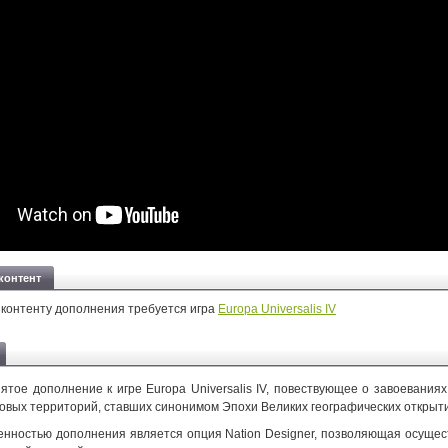
контент
 контенту дополнения требуется игра
Europa Universalis IV
ятое дополнение к игре Europa Universalis IV, повествующее о завоеваниях
новых территорий, ставших синонимом Эпохи Великих географических открыт
енностью дополнения является опция Nation Designer, позволяющая осущес