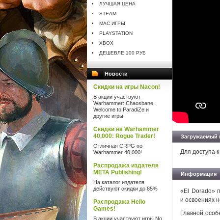
ЛУЧШАЯ ЦЕНА
STEAM
MAC ИГРЫ
PLAYSTATION
XBOX
ДЕШЕВЛЕ 100 РУБ
Новости
Скидки на игры Nacon!
В акции участвуют
Warhammer: Chaosbane,
Welcome to ParadiZe и
другие игры
Скидки на Warhammer
40,000: Rogue Trader!
Загружаемый 
Отличная CRPG по
Для доступа к
Warhammer 40,000!
Распродажа издателя
META Publishing!
Информация
На каталог издателя
действуют скидки до 85%
«El Dorado» п
и освоениях 
Распродажа Hello
Games!
Главной особ
В акции участвуют игры No