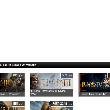
ы серии Europa Universalis
829
559
руб
руб
Europa Universalis III: Divine
alis III Complete
Wind
Europa Universalis IV
559
3659
3249
руб
руб