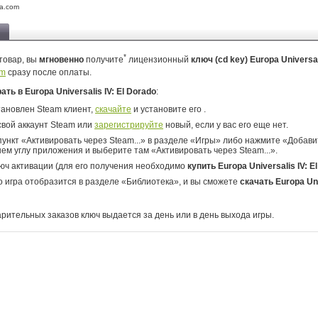
a.com
*
товар, вы
мгновенно
получите
лицензионный
ключ (cd key) Europa Universali
am
сразу после оплаты.
рать в Europa Universalis IV: El Dorado
:
тановлен Steam клиент,
скачайте
и установите его .
свой аккаунт Steam или
зарегистрируйте
новый, если у вас его еще нет.
ункт «Активировать через Steam...» в разделе «Игры» либо нажмите «Добавит
ем углу приложения и выберите там «Активировать через Steam...».
юч активации (для его получения необходимо
купить Europa Universalis IV: E
о игра отобразится в разделе «Библиотека», и вы сможете
скачать Europa Uni
арительных заказов ключ выдается за день или в день выхода игры.