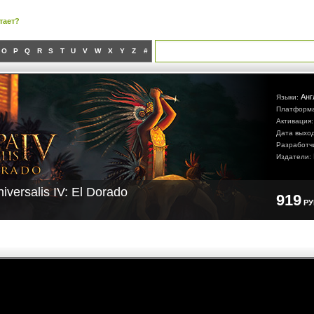
тает?
O
P
Q
R
S
T
U
V
W
X
Y
Z
#
Анг
Языки:
Платформ
Активация
Дата выхо
Разработч
Издатели:
iversalis IV: El Dorado
919
Р