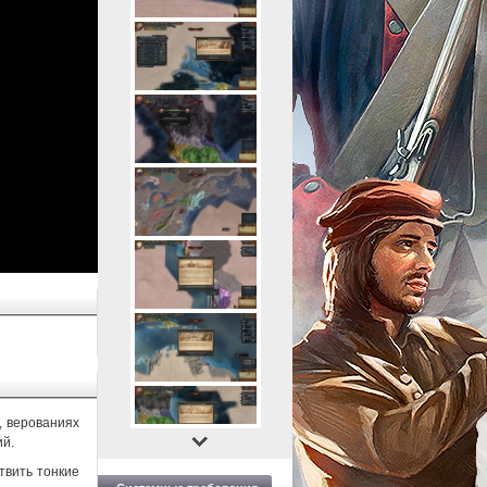
, верованиях
ий.
твить тонкие