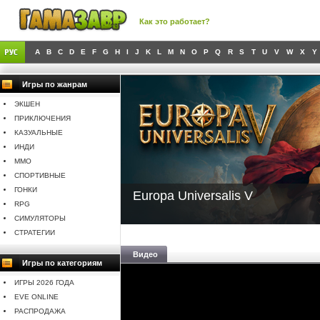
Как это работает?
A
B
C
D
E
F
G
H
I
J
K
L
M
N
O
P
Q
R
S
T
U
V
W
X
Y
Игры по жанрам
ЭКШЕН
ПРИКЛЮЧЕНИЯ
КАЗУАЛЬНЫЕ
ИНДИ
MMO
СПОРТИВНЫЕ
ГОНКИ
Europa Universalis V
RPG
СИМУЛЯТОРЫ
СТРАТЕГИИ
Видео
Игры по категориям
ИГРЫ 2026 ГОДА
EVE ONLINE
РАСПРОДАЖА