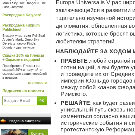
Europa Universalis V расшир
Man's Sky, Joe Danger и The
Last Campfire
заключающейся в развитии и
Распродажа Kalypso!
тщательно изученной истори
дипломатия, обновленная во
Распродажа Fulqrum
Publishing!
логистика, которые бросят 
В акции участвуют Fell Seal:
Arbiter's Mark, Deep Sky
любителям стратегий.
Derelicts, серия King's
Bounty и другие игры
НАБЛЮДАЙТЕ ЗА ХОДОМ 
Скидка 20% на Плексы
+ Окраски в подарок!
ПРАВЬТЕ
любой страной н
Приобретите Плексы со
сотни наций, а вы будете 
скидкой 20% и получайте
и проведете их от Средни
окраски для ваших кораблей
в подарок!
империи Юань до городов-
все новости
между собой кланов феод
Подписка на новости
Римского.
РЕШАЙТЕ
, как будет раз
уникальный путь сквозь но
изменяться согласно ваши
Недавно смотрели
исторические события и си
протестантскую Реформаци