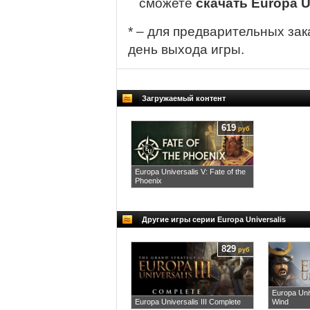
сможете
скачать Europa U
* – для предварительных зак
день выхода игры.
Загружаемый контент
619
руб
Europa Universalis V: Fate of the
Phoenix
Другие игры серии Europa Universalis
829
руб
Europa Univ
Europa Universalis III Complete
Wind