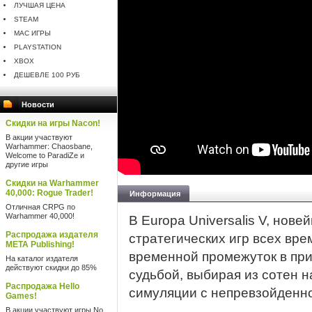
ЛУЧШАЯ ЦЕНА
STEAM
MAC ИГРЫ
PLAYSTATION
XBOX
ДЕШЕВЛЕ 100 РУБ
Новости
Скидки на игры Nacon!
В акции участвуют
Warhammer: Chaosbane,
Welcome to ParadiZe и
другие игры
Скидки на Warhammer
40,000: Rogue Trader!
Информация
Отличная CRPG по
Warhammer 40,000!
В Europa Universalis V, нов
Распродажа издателя
стратегических игр всех вре
META Publishing!
временной промежуток в при
На каталог издателя
действуют скидки до 85%
судьбой, выбирая из сотен н
Распродажа Hello
симуляции с непревзойденно
Games!
В акции участвуют игры No