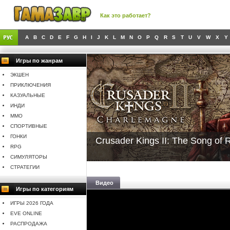
Как это работает?
A
B
C
D
E
F
G
H
I
J
K
L
M
N
O
P
Q
R
S
T
U
V
W
X
Y
Игры по жанрам
ЭКШЕН
ПРИКЛЮЧЕНИЯ
КАЗУАЛЬНЫЕ
ИНДИ
MMO
СПОРТИВНЫЕ
ГОНКИ
Crusader Kings II: The Song of 
RPG
СИМУЛЯТОРЫ
СТРАТЕГИИ
Видео
Игры по категориям
ИГРЫ 2026 ГОДА
EVE ONLINE
РАСПРОДАЖА