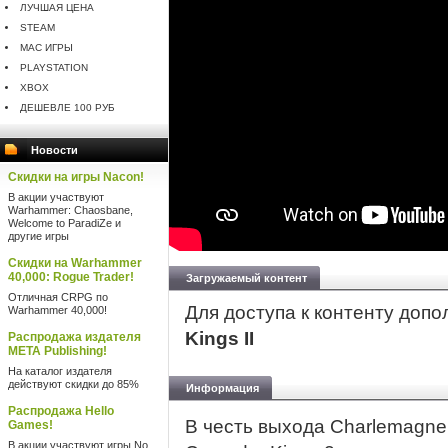
ЛУЧШАЯ ЦЕНА
STEAM
MAC ИГРЫ
PLAYSTATION
XBOX
ДЕШЕВЛЕ 100 РУБ
Новости
Скидки на игры Nacon!
В акции участвуют
Warhammer: Chaosbane,
Welcome to ParadiZe и
другие игры
Скидки на Warhammer
40,000: Rogue Trader!
Загружаемый контент
Отличная CRPG по
Для доступа к контенту доп
Warhammer 40,000!
Kings II
Распродажа издателя
META Publishing!
На каталог издателя
действуют скидки до 85%
Информация
Распродажа Hello
В честь выхода Charlemagne
Games!
В акции участвуют игры No