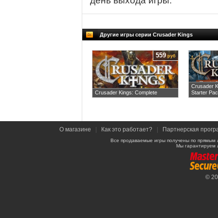
день выхода игры.
Другие игры серии Crusader Kings
559
руб
Crusader K
Crusader Kings: Complete
Starter Pa
О магазине
|
Как это работает?
|
Партнерская прогр
Все продаваемые игры получены по прямым 
Мы гарантируем 
© 2