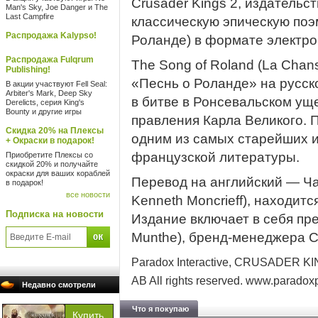
Crusader Kings 2, издательс
Man's Sky, Joe Danger и The
Last Campfire
классическую эпическую поэм
Распродажа Kalypso!
Роланде) в формате электро
Распродажа Fulqrum
The Song of Roland (La Chan
Publishing!
«Песнь о Роланде» на русско
В акции участвуют Fell Seal:
Arbiter's Mark, Deep Sky
в битве в Ронсевальском уще
Derelicts, серия King's
Bounty и другие игры
правления Карла Великого. П
Скидка 20% на Плексы
одним из самых старейших 
+ Окраски в подарок!
французской литературы.
Приобретите Плексы со
скидкой 20% и получайте
окраски для ваших кораблей
Перевод на английский — Ча
в подарок!
все новости
Kenneth Moncrieff), находит
Подписка на новости
Издание включает в себя пр
Munthe), бренд-менеджера Cru
Paradox Interactive, CRUSADER KIN
AB All rights reserved. www.parado
Недавно смотрели
Что я покупаю