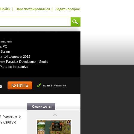
|
|
Войти
Зарегистрироваться
Задать вопрос
лийский
PC
а:
Steam
:
14 февраля 2012
да:
Paradox Development Studio
ики:
Paradox Interactive
КУПИТЬ
есть в наличии
УБ
Скриншоты
й Римским. И
ть Святую