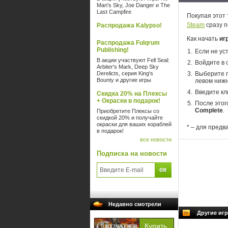
Man's Sky, Joe Danger и The
Last Campfire
Покупая этот 
Steam
сразу п
Распродажа Kalypso!
Как начать
иг
Распродажа Fulqrum
Publishing!
Если не ус
В акции участвуют Fell Seal:
Войдите в 
Arbiter's Mark, Deep Sky
Derelicts, серия King's
Выберите п
Bounty и другие игры
левом нижн
Введите кл
Скидка 20% на Плексы
+ Окраски в подарок!
После этог
Complete
.
Приобретите Плексы со
скидкой 20% и получайте
окраски для ваших кораблей
* – для предв
в подарок!
все новости
Подписка на новости
Недавно смотрели
Другие игр