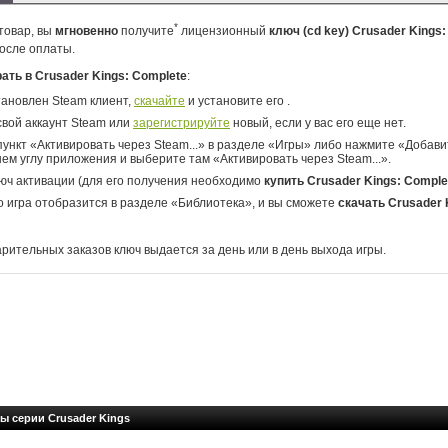
*
товар, вы
мгновенно
получите
лицензионный
ключ (cd key) Crusader Kings
осле оплаты.
рать в Crusader Kings: Complete
:
тановлен Steam клиент,
скачайте
и установите его .
свой аккаунт Steam или
зарегистрируйте
новый, если у вас его еще нет.
ункт «Активировать через Steam...» в разделе «Игры» либо нажмите «Добавит
ем углу приложения и выберите там «Активировать через Steam...».
юч активации (для его получения необходимо
купить Crusader Kings: Comple
о игра отобразится в разделе «Библиотека», и вы сможете
скачать Crusader 
арительных заказов ключ выдается за день или в день выхода игры.
ы серии Crusader Kings