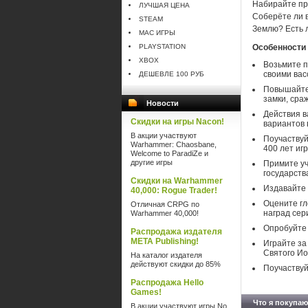
Набирайте пр
ЛУЧШАЯ ЦЕНА
Соберёте ли в
STEAM
Землю? Есть л
MAC ИГРЫ
PLAYSTATION
Особенности 
XBOX
Возьмите п
своими вас
ДЕШЕВЛЕ 100 РУБ
Повышайте 
замки, сра
Новости
Действия в
Скидки на игры Nacon!
вариантов 
В акции участвуют
Поучаствуй
Warhammer: Chaosbane,
400 лет иг
Welcome to ParadiZe и
другие игры
Примите уч
государств
Скидки на Warhammer
Издавайте 
40,000: Rogue Trader!
Оцените гл
Отличная CRPG по
наград сери
Warhammer 40,000!
Опробуйте 
Распродажа издателя
META Publishing!
Играйте за
Святого Ио
На каталог издателя
действуют скидки до 85%
Поучаствуй
Распродажа Hello
Games!
Что я покупаю
В акции участвуют игры No