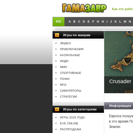
Как это рабо
A
B
C
D
E
F
G
H
I
J
K
L
M
N
Игры по жанрам
ЭКШЕН
ПРИКЛЮЧЕНИЯ
КАЗУАЛЬНЫЕ
ИНДИ
MMO
СПОРТИВНЫЕ
ГОНКИ
Crusader 
RPG
СИМУЛЯТОРЫ
СТРАТЕГИИ
Информация
Игры по категориям
Европа погру
ИГРЫ 2026 ГОДА
в это время П
EVE ONLINE
Землю.
РАСПРОДАЖА