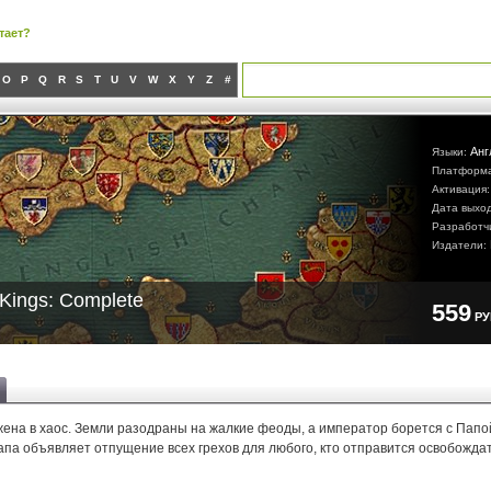
тает?
O
P
Q
R
S
T
U
V
W
X
Y
Z
#
Анг
Языки:
Платформ
Активация
Дата выхо
Разработч
Издатели:
Kings: Complete
559
Р
жена в хаос. Земли разодраны на жалкие феоды, а император борется с Папо
апа объявляет отпущение всех грехов для любого, кто отправится освобожда