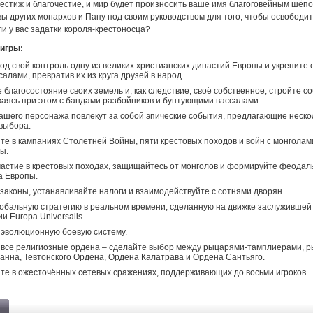
естиж и благочестие, и мир будет произносить ваше имя благоговейным шёпо
ы других монархов и Папу под своим руководством для того, чтобы освободи
и у вас задатки короля-крестоносца?
игры:
од свой контроль одну из великих христианских династий Европы и укрепите 
салами, превратив их из круга друзей в народ.
благосостояние своих земель и, как следствие, своё собственное, стройте с
жаясь при этом с бандами разбойников и бунтующими вассалами.
ашего персонажа повлекут за собой эпические события, предлагающие неско
выбора.
те в кампаниях Столетней Войны, пяти крестовых походов и войн с монголам
ры.
астие в крестовых походах, защищайтесь от монголов и формируйте феода
а Европы.
законы, устанавливайте налоги и взаимодействуйте с сотнями дворян.
обальную стратегию в реальном времени, сделанную на движке заслужившей
и Europa Universalis.
эволюционную боевую систему.
 все религиозные ордена – сделайте выбор между рыцарями-тамплиерами, 
анна, Тевтонского Ордена, Ордена Калатрава и Ордена Сантьяго.
те в ожесточённых сетевых сражениях, поддерживающих до восьми игроков.