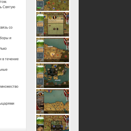
том.
ть Святую
связь со
оборы и
лько
и в течение
льные
 множество
рыцарями