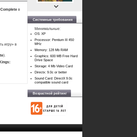
: Complete
в
Системные требования
Минимальные:
OS: XP
Processor: Pentium III 450
MHz
ь игру» в
Memory: 128 Mb RAM
te
).
Graphics: 600 MB Free Hard
Drive Space
Kings:
Storage: 4 Mb Video Card
Directx: 9.0c or better
Sound Card: DirectX 9.0c
compatible sound card
Возрастной рейтинг