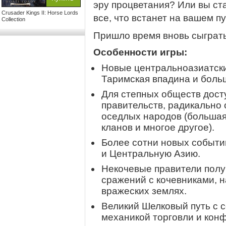
эру процветания? Или вы с
Crusader Kings II: Horse Lords
все, что встанет на вашем п
Collection
Пришло время вновь сыграть
Особенности игры:
Новые центральноазиатски
Таримская впадина и боль
Для степных обществ дос
правительств, радикально
оседлых народов (большая
кланов и многое другое).
Более сотни новых событий
и Центральную Азию.
Некочевые правители полу
сражений с кочевниками, н
вражеских землях.
Великий Шелковый путь с 
механикой торговли и конф