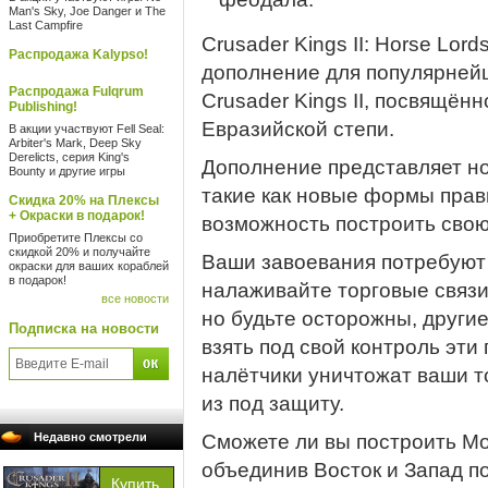
Man's Sky, Joe Danger и The
Last Campfire
Crusader Kings II: Horse Lo
Распродажа Kalypso!
дополнение для популярней
Распродажа Fulqrum
Crusader Kings II, посвящён
Publishing!
Евразийской степи.
В акции участвуют Fell Seal:
Arbiter's Mark, Deep Sky
Derelicts, серия King's
Дополнение представляет но
Bounty и другие игры
такие как новые формы прав
Скидка 20% на Плексы
+ Окраски в подарок!
возможность построить сво
Приобретите Плексы со
скидкой 20% и получайте
Ваши завоевания потребую
окраски для ваших кораблей
в подарок!
налаживайте торговые связи
все новости
но будьте осторожны, други
Подписка на новости
взять под свой контроль эт
налётчики уничтожат ваши т
из под защиту.
Недавно смотрели
Сможете ли вы построить Мо
объединив Восток и Запад п