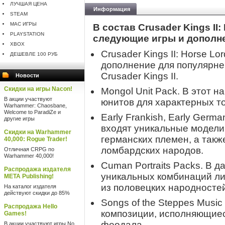
ЛУЧШАЯ ЦЕНА
Информация
STEAM
MAC ИГРЫ
В состав Crusader Kings II:
PLAYSTATION
следующие игры и дополн
XBOX
Crusader Kings II: Horse L
ДЕШЕВЛЕ 100 РУБ
дополнение для популярне
Crusader Kings II.
Новости
Скидки на игры Nacon!
Mongol Unit Pack. В этот 
В акции участвуют
юнитов для характерных то
Warhammer: Chaosbane,
Welcome to ParadiZe и
Early Frankish, Early German
другие игры
входят уникальные модели
Скидки на Warhammer
германских племен, а такж
40,000: Rogue Trader!
ломбардских народов.
Отличная CRPG по
Warhammer 40,000!
Cuman Portraits Packs. В 
Распродажа издателя
уникальных комбинаций ли
META Publishing!
из половецких народносте
На каталог издателя
действуют скидки до 85%
Songs of the Steppes Musi
Распродажа Hello
композиции, исполняющиес
Games!
феодала.
В акции участвуют игры No