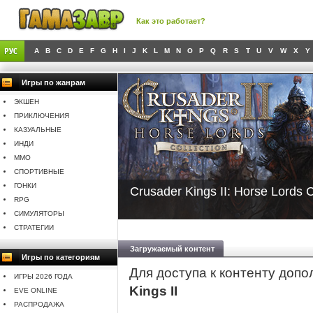
Как это работает?
A
B
C
D
E
F
G
H
I
J
K
L
M
N
O
P
Q
R
S
T
U
V
W
X
Y
Игры по жанрам
ЭКШЕН
ПРИКЛЮЧЕНИЯ
КАЗУАЛЬНЫЕ
ИНДИ
MMO
СПОРТИВНЫЕ
ГОНКИ
Crusader Kings II: Horse Lords C
RPG
СИМУЛЯТОРЫ
СТРАТЕГИИ
Загружаемый контент
Игры по категориям
Для доступа к контенту доп
ИГРЫ 2026 ГОДА
Kings II
EVE ONLINE
РАСПРОДАЖА