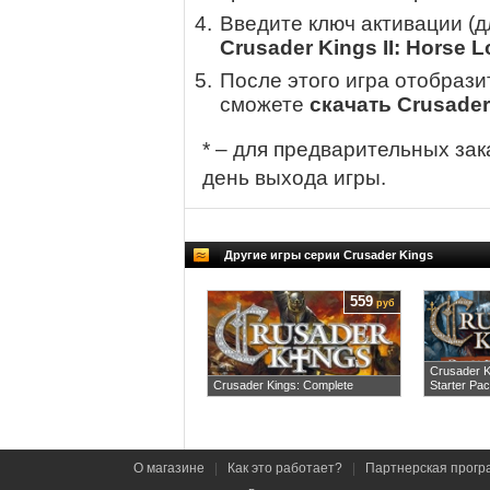
Введите ключ активации (
Crusader Kings II: Horse L
После этого игра отобрази
сможете
скачать Crusader 
* – для предварительных зак
день выхода игры.
Другие игры серии Crusader Kings
559
руб
Crusader K
Crusader Kings: Complete
Starter Pa
О магазине
|
Как это работает?
|
Партнерская прогр