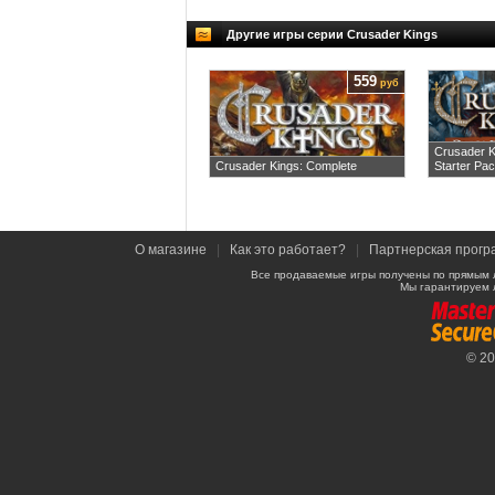
Другие игры серии Crusader Kings
559
руб
Crusader K
Crusader Kings: Complete
Starter Pa
О магазине
|
Как это работает?
|
Партнерская прогр
Все продаваемые игры получены по прямым 
Мы гарантируем 
© 2