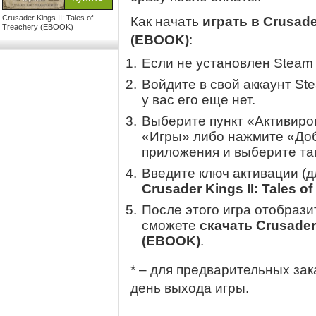
Crusader Kings II: Tales of
Как начать
играть в Crusader
Treachery (EBOOK)
(EBOOK)
:
Если не установлен Steam
Войдите в свой аккаунт St
у вас его еще нет.
Выберите пункт «Активиров
«Игры» либо нажмите «Доб
приложения и выберите там
Введите ключ активации (
Crusader Kings II: Tales o
После этого игра отобрази
сможете
скачать Crusader 
(EBOOK)
.
* – для предварительных зак
день выхода игры.