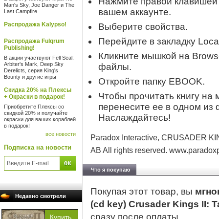
Нажмите правой клавишей м
Man's Sky, Joe Danger и The
вашем аккаунте.
Last Campfire
Распродажа Kalypso!
Выберите свойства.
Перейдите в закладку Loca
Распродажа Fulqrum
Publishing!
Кликните мышкой на Browse
В акции участвуют Fell Seal:
Arbiter's Mark, Deep Sky
файлы.
Derelicts, серия King's
Bounty и другие игры
Откройте папку EBOOK.
Скидка 20% на Плексы
Чтобы прочитать книгу на 
+ Окраски в подарок!
перенесите ее в одном из 
Приобретите Плексы со
скидкой 20% и получайте
Наслаждайтесь!
окраски для ваших кораблей
в подарок!
все новости
Paradox Interactive, CRUSADER KIN
Подписка на новости
AB All rights reserved. www.parado
Что я покупаю
Покупая этот товар, вы
мгно
Недавно смотрели
(cd key) Crusader Kings II:
сразу после оплаты.