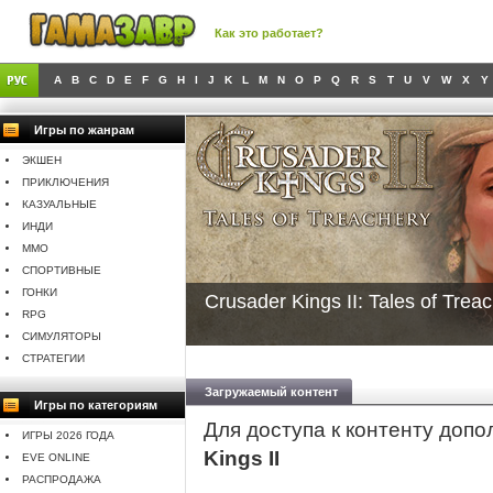
Как это работает?
A
B
C
D
E
F
G
H
I
J
K
L
M
N
O
P
Q
R
S
T
U
V
W
X
Y
Игры по жанрам
ЭКШЕН
ПРИКЛЮЧЕНИЯ
КАЗУАЛЬНЫЕ
ИНДИ
MMO
СПОРТИВНЫЕ
ГОНКИ
Crusader Kings II: Tales of Tre
RPG
СИМУЛЯТОРЫ
СТРАТЕГИИ
Загружаемый контент
Игры по категориям
Для доступа к контенту доп
ИГРЫ 2026 ГОДА
Kings II
EVE ONLINE
РАСПРОДАЖА