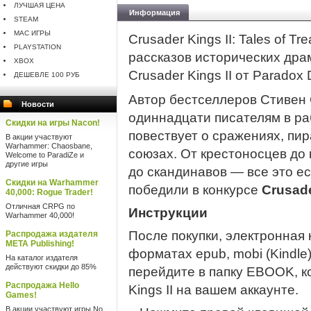
ЛУЧШАЯ ЦЕНА
Информация
STEAM
MAC ИГРЫ
Crusader Kings II: Tales of 
PLAYSTATION
рассказов исторических дра
XBOX
Crusader Kings II от Paradox
ДЕШЕВЛЕ 100 РУБ
Автор бестселлеров Стивен 
Новости
одиннадцати писателям в ра
Скидки на игры Nacon!
повествует о сражениях, пир
В акции участвуют
Warhammer: Chaosbane,
союзах. От крестоносцев до 
Welcome to ParadiZe и
другие игры
до скандинавов — все это ест
Скидки на Warhammer
победили в конкурсе
Crusade
40,000: Rogue Trader!
Отличная CRPG по
Инструкции
Warhammer 40,000!
После покупки, электронная 
Распродажа издателя
META Publishing!
форматах epub, mobi (Kindle)
На каталог издателя
действуют скидки до 85%
перейдите в папку EBOOK, ко
Распродажа Hello
Kings II на вашем аккаунте.
Games!
В акции участвуют игры No