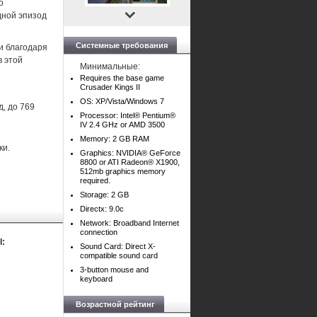
о
дной эпизод
Системные требования
и благодаря
в этой
Минимальные:
Requires the base game
Crusader Kings II
OS: XP/Vista/Windows 7
, до 769
Processor: Intel® Pentium®
IV 2.4 GHz or AMD 3500
Memory: 2 GB RAM
ки.
Graphics: NVIDIA® GeForce
8800 or ATI Radeon® X1900,
512mb graphics memory
required.
Storage: 2 GB
Directx: 9.0c
Network: Broadband Internet
connection
I:
Sound Card: Direct X-
compatible sound card
3-button mouse and
keyboard
Возрастной рейтинг