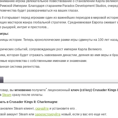
 вниманию игрока увлекательное повествование о становлении Карла Великог
Римской Империи. Благодаря стараниям Paradox Development Studios, очере
ловечества будет разворачиваться на ваших глазах.
s II открывает перед игроками один из важнейших периодов в мировой истори
ящих мастеров жанра глобальной стратегии. Средневековая Европа оживает 
е рыцарей, интриг и престолов...
игры:
ницы истории. Теперь хронологические рамки игры сдвинуты на 100 лет назад
рических событий, сопровождающих рост империи Карла Великого.
ика, которая будет отражать завоевания династии, деяния во имя веры и бра
мые королевства с собственными именами и знаменами.
нная система регентства.
*
товар, вы
мгновенно
получите
лицензионный
ключ (cd key) Crusader Kings I
в
Steam
сразу после оплаты.
рать в Crusader Kings II: Charlemagne
:
тановлен Steam клиент,
скачайте
и установите его .
свой аккаунт Steam или
зарегистрируйте
новый, если у вас его еще нет.