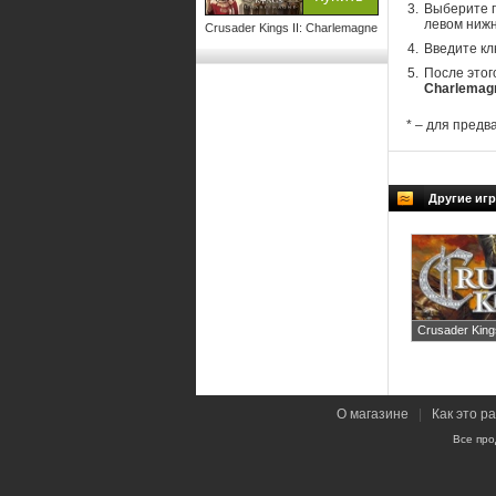
Выберите п
левом нижн
Crusader Kings II: Charlemagne
Введите кл
После этог
Charlemag
* – для предв
Другие игр
Crusader King
О магазине
|
Как это р
Все про