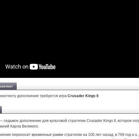
контент
 контенту дополнения требуется игра
Crusader Kings II
 седьмое дополнение для культовой стратегии Crusader Kings II, которое пог
ваний Карла Великого.
ение переносит временные рамки стратегии на 100 лет назад, в 769 год н.э.,