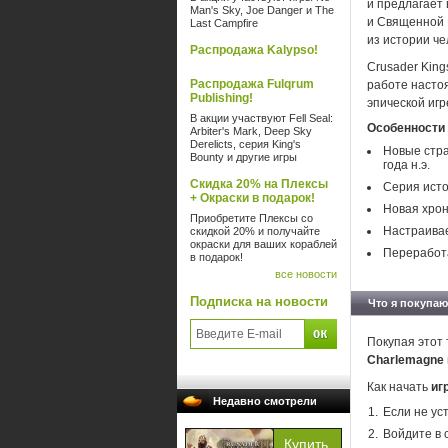
и предлагает
Man's Sky, Joe Danger и The
и Священной 
Last Campfire
из истории че
Распродажа Kalypso!
Crusader King
Распродажа Fulqrum
работе насто
Publishing!
эпической игр
В акции участвуют Fell Seal:
Особенности 
Arbiter's Mark, Deep Sky
Derelicts, серия King's
Новые стра
Bounty и другие игры
года н.э.
Скидка 20% на Плексы
Серия исто
+ Окраски в подарок!
Новая хрон
Приобретите Плексы со
Настраивае
скидкой 20% и получайте
окраски для ваших кораблей
Переработа
в подарок!
все новости
Подписка на новости
Что я покупаю
Покупая этот 
Charlemagne
Как начать
иг
Недавно смотрели
Если не ус
Войдите в 