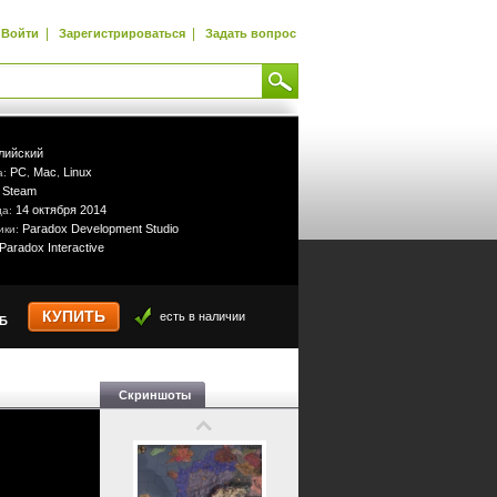
|
|
Войти
Зарегистрироваться
Задать вопрос
лийский
PC
Mac
Linux
а:
,
,
Steam
:
14 октября 2014
да:
Paradox Development Studio
ики:
Paradox Interactive
КУПИТЬ
есть в наличии
УБ
Скриншоты