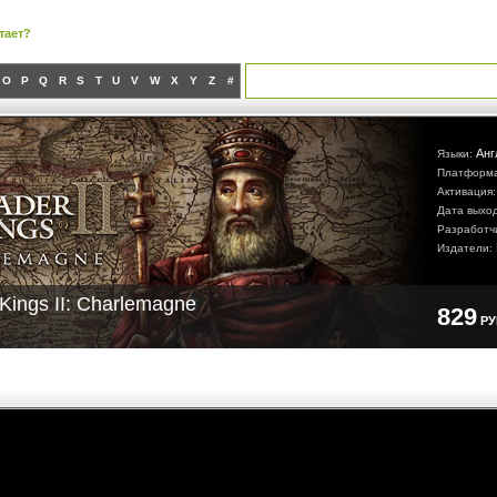
тает?
O
P
Q
R
S
T
U
V
W
X
Y
Z
#
Анг
Языки:
Платформ
Активация
Дата выхо
Разработч
Издатели:
Kings II: Charlemagne
829
Р