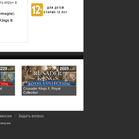
ь игру» в
lemagne
).
ings II:
4228
2669
руб
руб
al
Crusader Kings II: Royal
Collection
кансии
|
Задать вопрос
оворам.