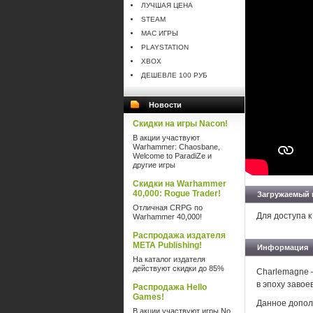
ЛУЧШАЯ ЦЕНА
STEAM
MAC ИГРЫ
PLAYSTATION
XBOX
ДЕШЕВЛЕ 100 РУБ
Новости
Скидки на игры Nacon!
В акции участвуют
Warhammer: Chaosbane,
Welcome to ParadiZe и
другие игры
Скидки на Warhammer
40,000: Rogue Trader!
Загружаемый 
Отличная CRPG по
Для доступа к
Warhammer 40,000!
Распродажа издателя
META Publishing!
Информация
На каталог издателя
действуют скидки до 85%
Charlemagne —
в эпоху завое
Распродажа Hello
Games!
Данное дополн
В акции участвуют игры No