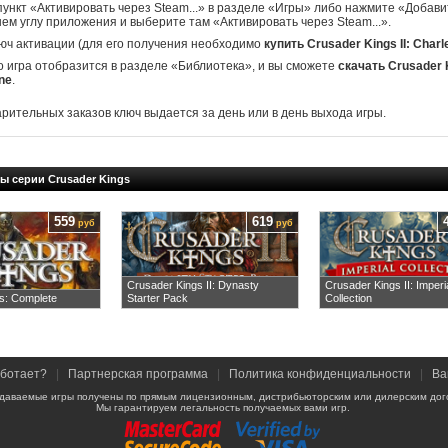
ункт «Активировать через Steam...» в разделе «Игры» либо нажмите «Добавит
ем углу приложения и выберите там «Активировать через Steam...».
юч активации (для его получения необходимо
купить Crusader Kings II: Char
о игра отобразится в разделе «Библиотека», и вы сможете
скачать Crusader K
ne
.
арительных заказов ключ выдается за день или в день выхода игры.
ы серии Crusader Kings
559
619
руб
руб
Crusader Kings II: Dynasty
Crusader Kings II: Imperi
s: Complete
Starter Pack
Collection
аботает?
|
Партнерская программа
|
Политика конфиденциальности
|
Ва
даваемые игры получены по прямым лицензионным, дистрибьюторским или дилерским дог
Мы гарантируем легальность получаемых вами игр.