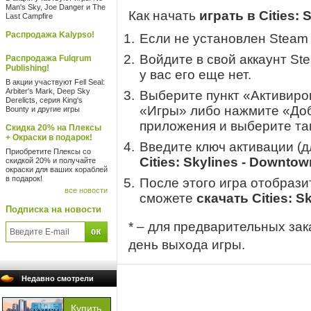
Man's Sky, Joe Danger и The
Как начать
играть в Cities:
Last Campfire
Распродажа Kalypso!
Если не установлен Steam
Войдите в свой аккаунт St
Распродажа Fulqrum
Publishing!
у вас его еще нет.
В акции участвуют Fell Seal:
Arbiter's Mark, Deep Sky
Выберите пункт «Активиров
Derelicts, серия King's
«Игры» либо нажмите «Доб
Bounty и другие игры
приложения и выберите там
Скидка 20% на Плексы
+ Окраски в подарок!
Введите ключ активации (
Приобретите Плексы со
Cities: Skylines - Downto
скидкой 20% и получайте
окраски для ваших кораблей
в подарок!
После этого игра отобрази
все новости
сможете
скачать Cities: S
Подписка на новости
* – для предварительных зак
день выхода игры.
Недавно смотрели