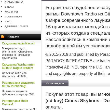
ЛУЧШАЯ ЦЕНА
Устройтесь поудобнее и забу
STEAM
MAC ИГРЫ
ритмы Downtown Radio из Cit
PLAYSTATION
в мире современного лаунжа
XBOX
16 оригинальных мелодий с 
ДЕШЕВЛЕ 100 РУБ
из которых создана специал
Новости
Расслабляйтесь в компании 
Скидки на игры Nacon!
подобранной им успокаивающе
В акции участвуют
Warhammer: Chaosbane,
© 2015-2019 and published by Parad
Welcome to ParadiZe и
другие игры
PARADOX INTERACTIVE are trademark
Скидки на Warhammer
Interactive AB in Europe, the U.S., an
40,000: Rogue Trader!
Отличная CRPG по
and copyrights are property of their 
Warhammer 40,000!
Распродажа издателя
Что я покупаю
META Publishing!
На каталог издателя
Покупая этот товар, вы
мгно
действуют скидки до 85%
(cd key) Cities: Skylines -
Распродажа Hello
Games!
оплаты.
В акции участвуют игры No