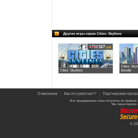
Другие игры серии Cities: Skylines
1759
527
руб
Cities: Sky
Cities: Skylines
Bundle
О магазине
|
Как это работает?
|
Партнерская прогр
Все продаваемые игры получены по прямым 
Мы гарантируем 
© 2