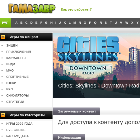
Как это работает?
A
B
C
D
E
F
G
H
I
J
K
L
M
N
O
P
Q
R
S
T
U
V
W
X
Y
Игры по жанрам
ЭКШЕН
ПРИКЛЮЧЕНИЯ
КАЗУАЛЬНЫЕ
ИНДИ
MMO
СПОРТИВНЫЕ
ГОНКИ
Cities: Skylines - Downtown Rad
RPG
СИМУЛЯТОРЫ
СТРАТЕГИИ
Загружаемый контент
Игры по категориям
Для доступа к контенту доп
ИГРЫ 2026 ГОДА
EVE ONLINE
РАСПРОДАЖА
Информация