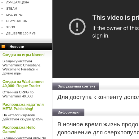
ЛУЧШАЯ ЦЕНА
STEAM
MAC ИГРЫ
PLAYSTATION
XBOX
ДЕШЕВЛЕ 100 РУБ
Новости
Скидки на игры Nacon!
В акции участвуют
Warhammer: Chaosbane,
Welcome to ParadiZe и
другие игры
Скидки на Warhammer
40,000: Rogue Trader!
Загружаемый контент
Отличная CRPG по
Для доступа к контенту доп
Warhammer 40,000!
Распродажа издателя
META Publishing!
Информация
На каталог издателя
действуют скидки до 85%
В ночное время жизнь продол
Распродажа Hello
дополнение для сверхпопуля
Games!
В акции участвуют игры No