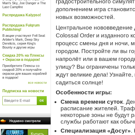
градостроительного симулято
Man's Sky, Joe Danger и The
Last Campfire
дополнением игра становит
Распродажа Kalypso!
новых возможностей.
Распродажа Fulqrum
Центральное нововведение 
Publishing!
Colossal Order и изданного к
В акции участвуют Fell Seal:
Arbiter's Mark, Deep Sky
процесс смены дня и ночи, 
Derelicts, серия King's
Bounty и другие игры
городом. Постройте ли вы го
Скидка 20% на Плексы
напролёт или в вашем город
+ Окраски в подарок!
улицу? Вы ограничены тольк
Приобретите Плексы со
скидкой 20% и получайте
ждут великие дела! Узнайте, 
окраски для ваших кораблей
в подарок!
садиться солнце!
все новости
Подписка на новости
Особенности игры:
Смена времени суток
. Де
расписание жителей. Траф
некоторые зоны не будут р
службы работают как обыч
Недавно смотрели
Специализация «Досуг»
.