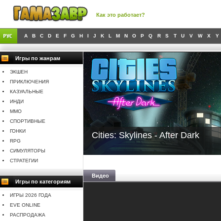
Как это работает?
A
B
C
D
E
F
G
H
I
J
K
L
M
N
O
P
Q
R
S
T
U
V
W
X
Y
Игры по жанрам
ЭКШЕН
ПРИКЛЮЧЕНИЯ
КАЗУАЛЬНЫЕ
ИНДИ
MMO
СПОРТИВНЫЕ
ГОНКИ
Cities: Skylines - After Dark
RPG
СИМУЛЯТОРЫ
СТРАТЕГИИ
Видео
Игры по категориям
ИГРЫ 2026 ГОДА
EVE ONLINE
РАСПРОДАЖА