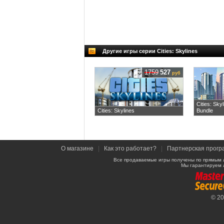
Другие игры серии Cities: Skylines
1759
527
руб
Cities: Sky
Cities: Skylines
Bundle
О магазине
|
Как это работает?
|
Партнерская прогр
Все продаваемые игры получены по прямым 
Мы гарантируем 
© 2