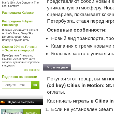
представляют собой новый в
Man's Sky, Joe Danger и The
Last Campfire
уникальную атмосферу. Нова
Распродажа Kalypso!
сценариев, показывает ключ
Петербурга, ставя перед иг
Распродажа Fulqrum
Publishing!
Основные особенности:
В акции участвуют Fell Seal:
Arbiter's Mark, Deep Sky
Derelicts, серия King's
Новый вид транспорта, тр
Bounty и другие игры
Кампания с тремя новыми 
Скидка 20% на Плексы
+ Окраски в подарок!
Большая карта с уникальн
Приобретите Плексы со
скидкой 20% и получайте
окраски для ваших кораблей
в подарок!
Что я покупаю
все новости
Подписка на новости
Покупая этот товар, вы
мгно
(cd key) Cities in Motion: St
оплаты.
Как начать
играть в Cities i
Недавно смотрели
Если не установлен Steam