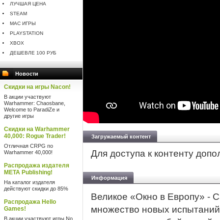
ЛУЧШАЯ ЦЕНА
STEAM
MAC ИГРЫ
PLAYSTATION
XBOX
ДЕШЕВЛЕ 100 РУБ
Новости
Скидки на игры Nacon!
В акции участвуют
Warhammer: Chaosbane,
Welcome to ParadiZe и
другие игры
Скидки на Warhammer
40,000: Rogue Trader!
Загружаемый контент
Отличная CRPG по
Для доступа к контенту доп
Warhammer 40,000!
Распродажа издателя
META Publishing!
Информация
На каталог издателя
действуют скидки до 85%
Великое «Окно в Европу» - С
Распродажа Hello
множество новых испытаний
Games!
В акции участвуют игры No