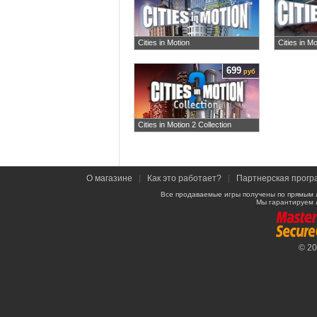
Cities in Motion
Cities in Mo
699
руб
Cities in Motion 2 Collection
О магазине
|
Как это работает?
|
Партнерская прогр
Все продаваемые игры получены по прямым 
Мы гарантируем 
© 2