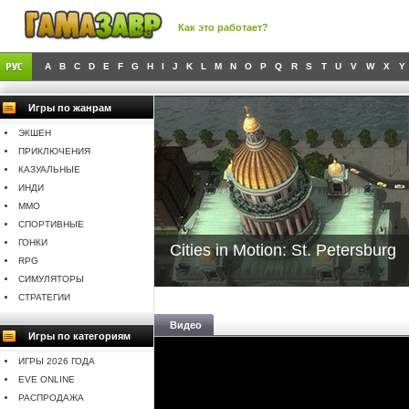
Как это работает?
A
B
C
D
E
F
G
H
I
J
K
L
M
N
O
P
Q
R
S
T
U
V
W
X
Y
Игры по жанрам
ЭКШЕН
ПРИКЛЮЧЕНИЯ
КАЗУАЛЬНЫЕ
ИНДИ
MMO
СПОРТИВНЫЕ
ГОНКИ
Cities in Motion: St. Petersburg
RPG
СИМУЛЯТОРЫ
СТРАТЕГИИ
Видео
Игры по категориям
ИГРЫ 2026 ГОДА
EVE ONLINE
РАСПРОДАЖА