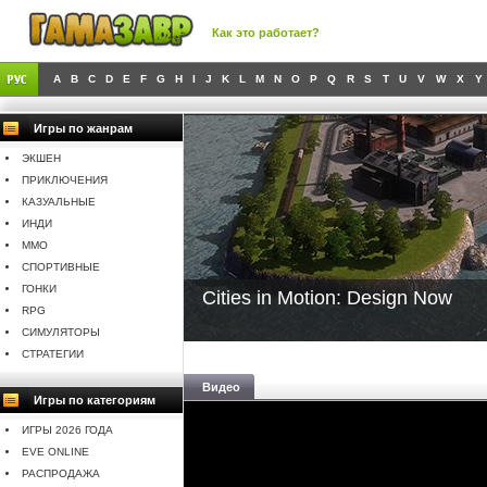
Как это работает?
A
B
C
D
E
F
G
H
I
J
K
L
M
N
O
P
Q
R
S
T
U
V
W
X
Y
Игры по жанрам
ЭКШЕН
ПРИКЛЮЧЕНИЯ
КАЗУАЛЬНЫЕ
ИНДИ
MMO
СПОРТИВНЫЕ
ГОНКИ
Cities in Motion: Design Now
RPG
СИМУЛЯТОРЫ
СТРАТЕГИИ
Видео
Игры по категориям
ИГРЫ 2026 ГОДА
EVE ONLINE
РАСПРОДАЖА