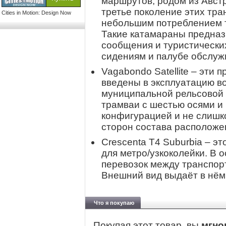
маршрутов, родом из Авст
третье поколение этих тра
Cities in Motion: Design Now
небольшим потреблением т
Такие катамараны предназ
сообщения и туристически
сидениям и палубе обслуж
Vagabondo Satellite – эти
введены в эксплуатацию в
муниципальной рельсовой 
трамваи с шестью осями и
конфигурацией и не слишк
сторон состава расположе
Crescenta T4 Suburbia – э
для метро/узкоколейки. В 
перевозок между транспор
Внешний вид выдаёт в нём 
Что я покупаю
Покупая этот товар, вы
мгно