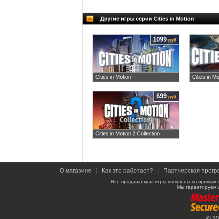
Другие игры серии Cities in Motion
1099
руб
Cities in Motion
Cities in Mo
699
руб
Cities in Motion 2 Collection
О магазине
|
Как это работает?
|
Партнерская прогр
Все продаваемые игры получены по прямым 
Мы гарантируем 
© 2