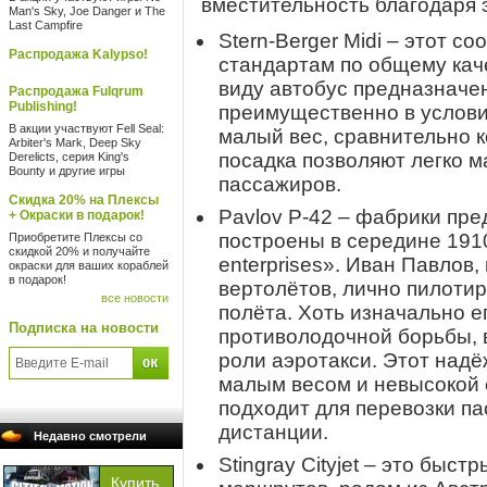
вместительность благодаря
Man's Sky, Joe Danger и The
Last Campfire
Stern-Berger Midi – этот 
Распродажа Kalypso!
стандартам по общему кач
виду автобус предназначе
Распродажа Fulqrum
Publishing!
преимущественно в условия
В акции участвуют Fell Seal:
малый вес, сравнительно к
Arbiter's Mark, Deep Sky
посадка позволяют легко 
Derelicts, серия King's
Bounty и другие игры
пассажиров.
Скидка 20% на Плексы
Pavlov P-42 – фабрики пре
+ Окраски в подарок!
построены в середине 1910
Приобретите Плексы со
скидкой 20% и получайте
enterprises». Иван Павлов
окраски для ваших кораблей
в подарок!
вертолётов, лично пилотир
все новости
полёта. Хоть изначально е
Подписка на новости
противолодочной борьбы, в
роли аэротакси. Этот над
малым весом и невысокой 
подходит для перевозки па
дистанции.
Недавно смотрели
Stingray Cityjet – это быс