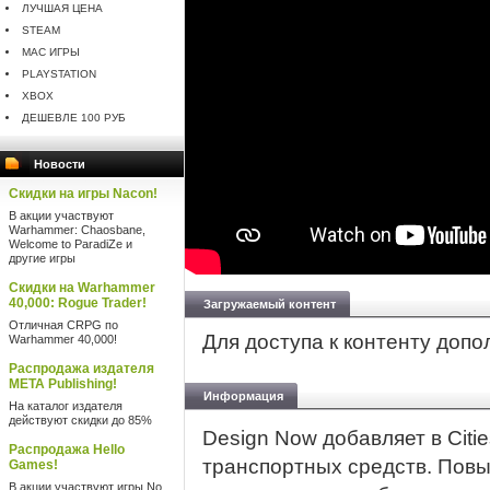
ЛУЧШАЯ ЦЕНА
STEAM
MAC ИГРЫ
PLAYSTATION
XBOX
ДЕШЕВЛЕ 100 РУБ
Новости
Скидки на игры Nacon!
В акции участвуют
Warhammer: Chaosbane,
Welcome to ParadiZe и
другие игры
Скидки на Warhammer
40,000: Rogue Trader!
Загружаемый контент
Отличная CRPG по
Для доступа к контенту доп
Warhammer 40,000!
Распродажа издателя
META Publishing!
Информация
На каталог издателя
действуют скидки до 85%
Design Now добавляет в Citie
Распродажа Hello
транспортных средств. Повы
Games!
В акции участвуют игры No