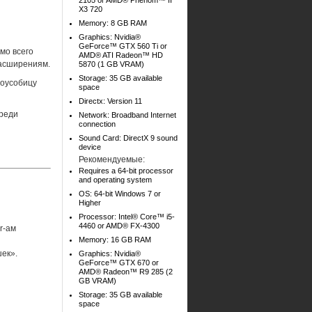
2105 or AMD® Phenom™ II
X3 720
Memory: 8 GB RAM
Graphics: Nvidia®
GeForce™ GTX 560 Ti or
мо всего
AMD® ATI Radeon™ HD
расширениям.
5870 (1 GB VRAM)
Storage: 35 GB available
доусобицу
space
Directx: Version 11
среди
Network: Broadband Internet
connection
Sound Card: DirectX 9 sound
device
Рекомендуемые:
Requires a 64-bit processor
and operating system
OS: 64-bit Windows 7 or
Higher
Processor: Intel® Core™ i5-
4460 or AMD® FX-4300
r-ам
Memory: 16 GB RAM
ек».
Graphics: Nvidia®
GeForce™ GTX 670 or
AMD® Radeon™ R9 285 (2
GB VRAM)
Storage: 35 GB available
space