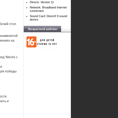
Directx: Version 11
Network: Broadband Internet
connection
Sound Card: DirectX 9 sound
device
бочий стол
Возрастной рейтинг
 знаменитой
жениях на
яд 'Mechs с
.
 и
 для победы
ности
рить и