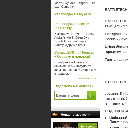
Man's Sky, Joe Danger и The
Last Campfire
BATTLETECH 
Распродажа Kalypso!
BATTLETECH 
Распродажа Fulqrum
текущего игро
Publishing!
В акции участвуют Fell Seal:
Flashpoint
- З
Arbiter's Mark, Deep Sky
Великих Домов
Derelicts, серия King's
Bounty и другие игры
Urban Warfar
городских зас
Скидка 20% на Плексы
+ Окраски в подарок!
Третье расш
Приобретите Плексы со
скидкой 20% и получайте
окраски для ваших кораблей
в подарок!
все новости
BATTLETECH -
Подписка на новости
Издание Digi
эксклюзивный
ознакомиться
СОДЕРЖАНИ
Недавно смотрели
Цифровой 
Погрузитес