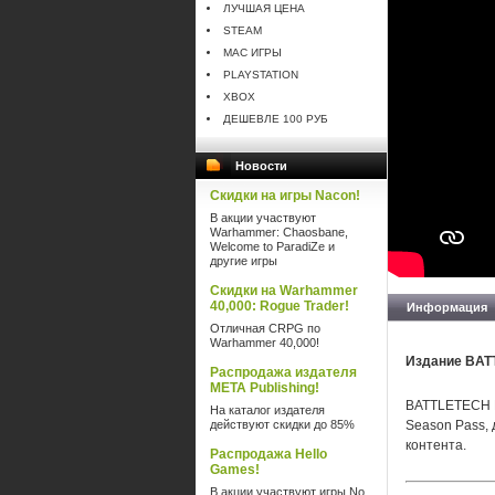
ЛУЧШАЯ ЦЕНА
STEAM
MAC ИГРЫ
PLAYSTATION
XBOX
ДЕШЕВЛЕ 100 РУБ
Новости
Скидки на игры Nacon!
В акции участвуют
Warhammer: Chaosbane,
Welcome to ParadiZe и
другие игры
Скидки на Warhammer
40,000: Rogue Trader!
Информация
Отличная CRPG по
Warhammer 40,000!
Издание BATT
Распродажа издателя
META Publishing!
BATTLETECH Me
На каталог издателя
действуют скидки до 85%
Season Pass,
контента.
Распродажа Hello
Games!
В акции участвуют игры No