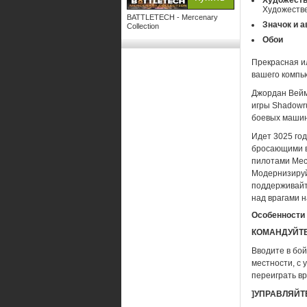
Художест
Художеств
BATTLETECH - Mercenary
Значок и 
Collection
Обои
Прекрасная и
вашего компь
Джордан Вейм
игры Shadowru
боевых машин
Идет 3025 год
бросающими в
пилотами Mec
Модернизируй
поддерживайт
над врагами н
Особенности 
КОМАНДУЙТЕ
Вводите в бой
местности, с
переиграть вр
]УПРАВЛЯЙТ