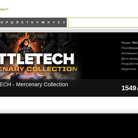
тает?
O
P
Q
R
S
T
U
V
W
X
Y
Z
#
Анг
Языки:
Платформ
Активация
Дата выхо
Разработч
Издатели:
CH - Mercenary Collection
1549