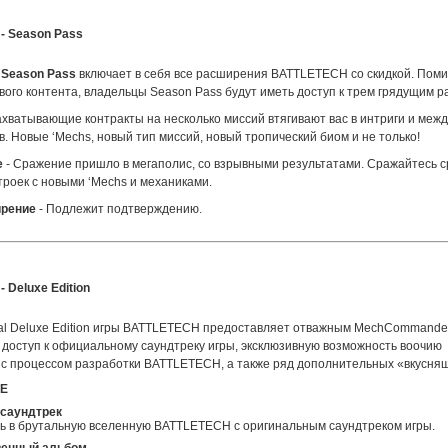
- Season Pass
Season Pass
включает в себя все расширения BATTLETECH со скидкой. Поми
вого контента, владельцы Season Pass будут иметь доступ к трем грядущим 
ахватывающие контракты на несколько миссий втягивают вас в интриги и меж
. Новые ‘Mechs, новый тип миссий, новый тропический биом и не только!
e
- Сражение пришло в мегаполис, со взрывными результатами. Сражайтесь 
троек с новыми ‘Mechs и механиками.
ирение
- Подлежит подтверждению.
 Deluxe Edition
tal Deluxe Edition игры BATTLETECH предоставляет отважным MechCommande
 доступ к официальному саундтреку игры, эксклюзивную возможность воочию
 с процессом разработки BATTLETECH, а также ряд дополнительных «вкусняш
Е
саундтрек
ь в брутальную вселенную BATTLETECH с оригинальным саундтреком игры.