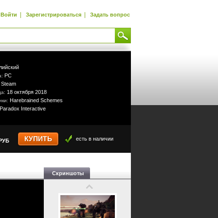
|
|
Войти
Зарегистрироваться
Задать вопрос
лийский
PC
а:
Steam
:
18 октября 2018
да:
Harebrained Schemes
ики:
Paradox Interactive
КУПИТЬ
есть в наличии
РУБ
Скриншоты