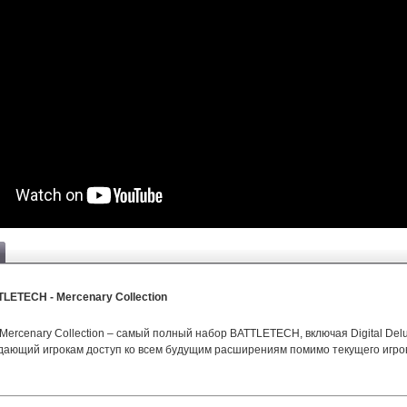
LETECH - Mercenary Collection
rcenary Collection – самый полный набор BATTLETECH, включая Digital Delux
 дающий игрокам доступ ко всем будущим расширениям помимо текущего игро