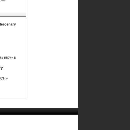
ners.
Mercenary
ь игру» в
ry
CH -