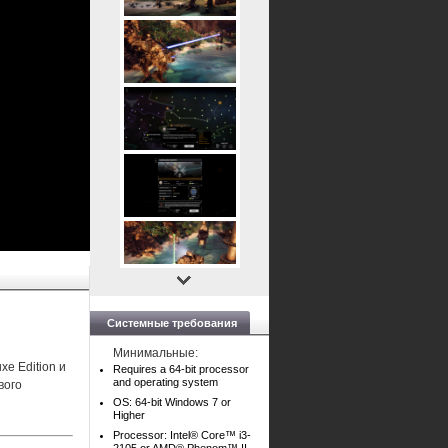
Системные требования
Минимальные:
e Edition и
Requires a 64-bit processor
and operating system
вого
OS: 64-bit Windows 7 or
Higher
Processor: Intel® Core™ i3-