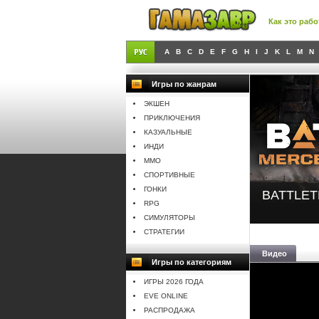
Как это рабо
A
B
C
D
E
F
G
H
I
J
K
L
M
N
Игры по жанрам
ЭКШЕН
ПРИКЛЮЧЕНИЯ
КАЗУАЛЬНЫЕ
ИНДИ
MMO
СПОРТИВНЫЕ
ГОНКИ
BATTLETE
RPG
СИМУЛЯТОРЫ
СТРАТЕГИИ
Видео
Игры по категориям
ИГРЫ 2026 ГОДА
EVE ONLINE
РАСПРОДАЖА