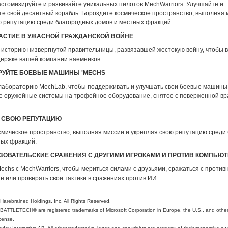
астомизируйте и развивайте уникальных пилотов MechWarriors. Улучшайте и
те свой десантный корабль. Бороздите космическое пространство, выполняя 
ю репутацию среди благородных домов и местных фракций.
АСТИЕ В УЖАСНОЙ ГРАЖДАНСКОЙ ВОЙНЕ
 историю низвергнутой правительницы, развязавшей жестокую войну, чтобы в
держке вашей компании наемников.
РУЙТЕ БОЕВЫЕ МАШИНЫ 'MECHS
лабораторию MechLab, чтобы поддерживать и улучшать свои боевые машины
 оружейные системы на трофейное оборудование, снятое с поверженной вр
 СВОЮ РЕПУТАЦИЮ
смическое пространство, выполняя миссии и укрепляя свою репутацию среди
ных фракций.
ОВАТЕЛЬСКИЕ СРАЖЕНИЯ С ДРУГИМИ ИГРОКАМИ И ПРОТИВ КОМПЬЮТ
echs с MechWarriors, чтобы мериться силами с друзьями, сражаться с против
 или проверять свои тактики в сражениях против ИИ.
arebrained Holdings, Inc. All Rights Reserved.
BATTLETECH® are registered trademarks of Microsoft Corporation in Europe, the U.S., and other
cense.