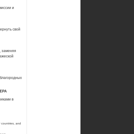
миссии и
ернуть свой
, заменяя
ажеской
 благородных
ЕРА
никами в
 countries, and