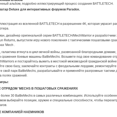
венный альбом
енный альбом, подробно иллюстрирующий процесс создания BATTLETECH.
аватар Deluxe для интерактивных форумов Paradox.
ллюстрация из вселенной BATTLETECH в разрешении 4K, которая украсит ра
ютера.
ан, дизайнер оригинальной серии BATTLETECH/MechWarrior и разработчики
n Returns, выпустили игру нового поколения с тактическими пошаговыми сра
ах 'Mech .
, галактика втянута в цикл вечной войны, развязанной благородными домами,
 сражения боевые машины BattleMechs. Возьмите под свое командование отр
hWarriors и постарайтесь выжить в жестокой межзвездной гражданской войне
те свою базу, заключайте контракты с феодальными лордами, ремонтируйте
е свой парк BattleMechs, разрабатывайте и применяйте разгромные тактики
а полях сражений.
игры:
 ОТРЯДОМ 'MECHS В ПОШАГОВЫХ СРАЖЕНИЯХ
 более 30 BattleMechs в самых различных комбинациях. Используйте особен
 умом выбирайте позиции, оружие и специальные способности, чтобы перехит
агов.
Е КОМПАНИЕЙ НАЕМНИКОВ