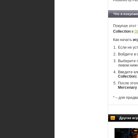
Published by Para
Что я покупаю
Покупая этот 
Collection
в
S
Как начать
иг
Если не ус
Войдите в 
Выберите п
левом нижн
Введите кл
Collection
).
После этог
Mercenary 
* – для предв
Другие иг