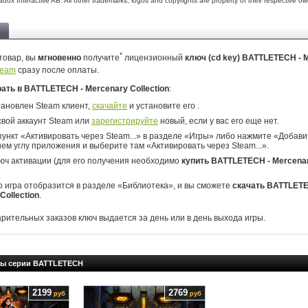
dox Interactive AB. All other trademarks, logos and copyrights are property of their respective ow
*
товар, вы
мгновенно
получите
лицензионный
ключ (cd key) BATTLETECH - 
team
сразу после оплаты.
рать в BATTLETECH - Mercenary Collection
:
тановлен Steam клиент,
скачайте
и установите его .
свой аккаунт Steam или
зарегистрируйте
новый, если у вас его еще нет.
ункт «Активировать через Steam...» в разделе «Игры» либо нажмите «Добавит
ем углу приложения и выберите там «Активировать через Steam...».
юч активации (для его получения необходимо
купить BATTLETECH - Mercena
о игра отобразится в разделе «Библиотека», и вы сможете
скачать BATTLETE
Collection
.
арительных заказов ключ выдается за день или в день выхода игры.
ры серии BATTLETECH
2199
2769
руб
руб