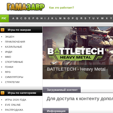
Как это работает?
A
B
C
D
E
F
G
H
I
J
K
L
M
N
O
P
Q
R
S
T
U
V
W
X
Y
Игры по жанрам
ЭКШЕН
ПРИКЛЮЧЕНИЯ
КАЗУАЛЬНЫЕ
ИНДИ
MMO
СПОРТИВНЫЕ
ГОНКИ
BATTLETECH - Heavy Metal
RPG
СИМУЛЯТОРЫ
СТРАТЕГИИ
Загружаемый контент
Игры по категориям
Для доступа к контенту доп
ИГРЫ 2026 ГОДА
EVE ONLINE
РАСПРОДАЖА
Информация