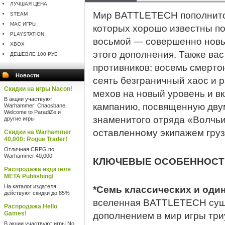
ЛУЧШАЯ ЦЕНА
Мир BATTLETECH пополнитс
STEAM
MAC ИГРЫ
которых хорошо известны по
PLAYSTATION
восьмой — совершенно новы
XBOX
этого дополнения. Также ва
ДЕШЕВЛЕ 100 РУБ
противников: восемь смерто
Новости
сеять безграничный хаос и 
Скидки на игры Nacon!
мехов на новый уровень и 
В акции участвуют
кампанию, посвященную дву
Warhammer: Chaosbane,
Welcome to ParadiZe и
знаменитого отряда «Волчьи
другие игры
оставленному экипажем груз
Скидки на Warhammer
40,000: Rogue Trader!
Отличная CRPG по
Warhammer 40,000!
КЛЮЧЕВЫЕ ОСОБЕННОСТ
Распродажа издателя
META Publishing!
На каталог издателя
*Семь классических и один
действуют скидки до 85%
вселенная BATTLETECH сущес
Распродажа Hello
Games!
дополнением в мир игры тр
В акции участвуют игры No