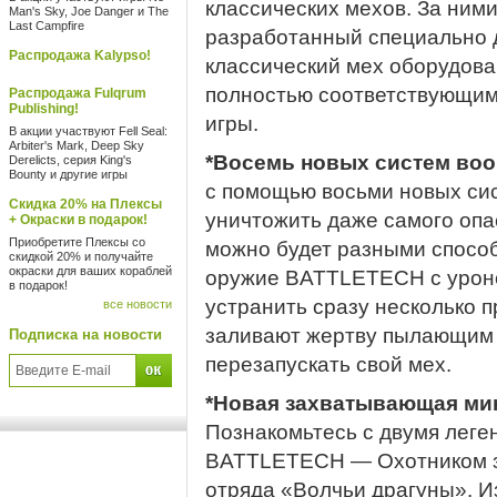
классических мехов. За ним
Man's Sky, Joe Danger и The
Last Campfire
разработанный специально 
Распродажа Kalypso!
классический мех оборудов
полностью соответствующим
Распродажа Fulqrum
Publishing!
игры.
В акции участвуют Fell Seal:
Arbiter's Mark, Deep Sky
*Восемь новых систем воо
Derelicts, серия King's
Bounty и другие игры
с помощью восьми новых си
Скидка 20% на Плексы
уничтожить даже самого опас
+ Окраски в подарок!
Приобретите Плексы со
можно будет разными способ
скидкой 20% и получайте
окраски для ваших кораблей
оружие BATTLETECH с уроно
в подарок!
устранить сразу несколько 
все новости
заливают жертву пылающим 
Подписка на новости
перезапускать свой мех.
*Новая захватывающая мин
Познакомьтесь с двумя лег
BATTLETECH — Охотником за
отряда «Волчьи драгуны». И