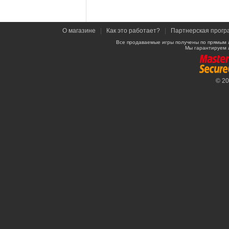
О магазине
|
Как это работает?
|
Партнерская прогр
Все продаваемые игры получены по прямым 
Мы гарантируем 
© 2