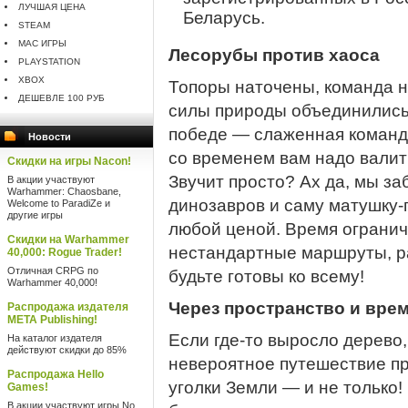
ЛУЧШАЯ ЦЕНА
Беларусь.
STEAM
MAC ИГРЫ
Лесорубы против хаоса
PLAYSTATION
XBOX
Топоры наточены, команда н
ДЕШЕВЛЕ 100 РУБ
силы природы объединились 
победе — слаженная командн
Новости
со временем вам надо валить 
Скидки на игры Nacon!
Звучит просто? Ах да, мы за
В акции участвуют
Warhammer: Chaosbane,
динозавров и саму матушку-
Welcome to ParadiZe и
другие игры
любой ценой. Время огранич
Скидки на Warhammer
нестандартные маршруты, р
40,000: Rogue Trader!
Отличная CRPG по
будьте готовы ко всему!
Warhammer 40,000!
Через пространство и вре
Распродажа издателя
META Publishing!
Если где-то выросло дерево,
На каталог издателя
действуют скидки до 85%
невероятное путешествие пр
Распродажа Hello
уголки Земли — и не только
Games!
В акции участвуют игры No