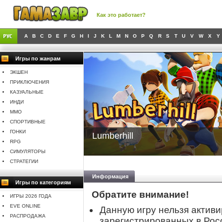
Как это работает?
A
B
C
D
E
F
G
H
I
J
K
L
M
N
O
P
Q
R
S
T
U
V
W
X
Y
Игры по жанрам
ЭКШЕН
ПРИКЛЮЧЕНИЯ
КАЗУАЛЬНЫЕ
ИНДИ
MMO
СПОРТИВНЫЕ
ГОНКИ
Lumberhill
RPG
СИМУЛЯТОРЫ
СТРАТЕГИИ
Информация
Игры по категориям
Обратите внимание!
ИГРЫ 2026 ГОДА
EVE ONLINE
Данную игру нельзя активи
РАСПРОДАЖА
зарегистрированных в Рос