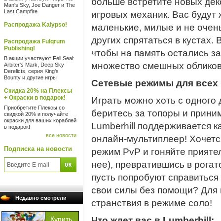
больше встретите новых дек
Man's Sky, Joe Danger и The
Last Campfire
игровых механик. Вас будут
Распродажа Kalypso!
маленькие, милые и не очень
других спрятаться в кустах. 
Распродажа Fulqrum
Publishing!
чтобы на память остались з
В акции участвуют Fell Seal:
множество смешных обликов
Arbiter's Mark, Deep Sky
Derelicts, серия King's
Bounty и другие игры
Сетевые режимы для всех
Скидка 20% на Плексы
+ Окраски в подарок!
Играть можно хоть с одного 
Приобретите Плексы со
беритесь за топоры и приним
скидкой 20% и получайте
окраски для ваших кораблей
Lumberhill поддерживается к
в подарок!
все новости
онлайн-мультиплеер! Хочет
Подписка на новости
режим PvP и гоняйте приятел
нее), превратившись в рогат
пусть попробуют справиться
свои силы без помощи? Для 
Недавно смотрели
странствия в режиме соло!
Что ждет вас в Lumberhill: