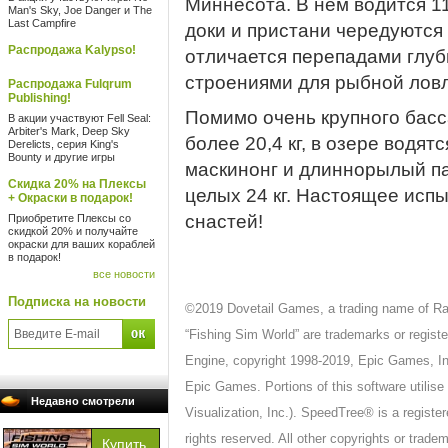
Миннесота. В нем водится 1
Man's Sky, Joe Danger и The
Last Campfire
доки и пристани чередуются
Распродажа Kalypso!
отличается перепадами глуб
строениями для рыбной ловл
Распродажа Fulqrum
Publishing!
Помимо очень крупного басс
В акции участвуют Fell Seal:
Arbiter's Mark, Deep Sky
более 20,4 кг, в озере водят
Derelicts, серия King's
Bounty и другие игры
маскинонг и длиннорылый па
Скидка 20% на Плексы
целых 24 кг. Настоящее исп
+ Окраски в подарок!
снастей!
Приобретите Плексы со
скидкой 20% и получайте
окраски для ваших кораблей
в подарок!
все новости
Подписка на новости
©2019 Dovetail Games, a trading name of Ra
“Fishing Sim World” are trademarks or regist
Engine, copyright 1998-2019, Epic Games, Inc.
Epic Games. Portions of this software utili
Недавно смотрели
Visualization, Inc.). SpeedTree® is a register
rights reserved. All other copyrights or trade