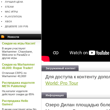
ЛУЧШАЯ ЦЕНА
STEAM
MAC ИГРЫ
PLAYSTATION
XBOX
ДЕШЕВЛЕ 100 РУБ
Новости
Скидки на игры Nacon!
В акции участвуют
Warhammer: Chaosbane,
Welcome to ParadiZe и
другие игры
Скидки на Warhammer
40,000: Rogue Trader!
Загружаемый контент
Отличная CRPG по
Для доступа к контенту доп
Warhammer 40,000!
World: Pro Tour
Распродажа издателя
META Publishing!
На каталог издателя
действуют скидки до 85%
Информация
Распродажа Hello
Озеро Дилан площадью более
Games!
В акции участвуют игры No