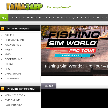
Как это работает?
A
B
C
D
E
F
G
H
I
J
K
L
M
N
O
P
Q
R
S
T
U
V
W
X
Y
Игры по жанрам
ЭКШЕН
ПРИКЛЮЧЕНИЯ
КАЗУАЛЬНЫЕ
ИНДИ
MMO
СПОРТИВНЫЕ
ГОНКИ
Fishing Sim World®: Pro Tour –
RPG
СИМУЛЯТОРЫ
СТРАТЕГИИ
Видео
Игры по категориям
ИГРЫ 2026 ГОДА
EVE ONLINE
РАСПРОДАЖА