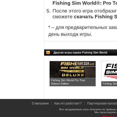
Fishing Sim World®: Pro T
После этого игра отобрази
сможете
скачать Fishing 
* – для предварительных зак
день выхода игры.
Другие игры серии Fishing Sim World
590
118
руб
Fishing Sim World Pro Tour
Deluxe Edition
Fishing Sim
О магазине
|
Как это работает?
|
Партнерская прогр
Все продаваемые игры получены по прямым 
Мы гарантируем 