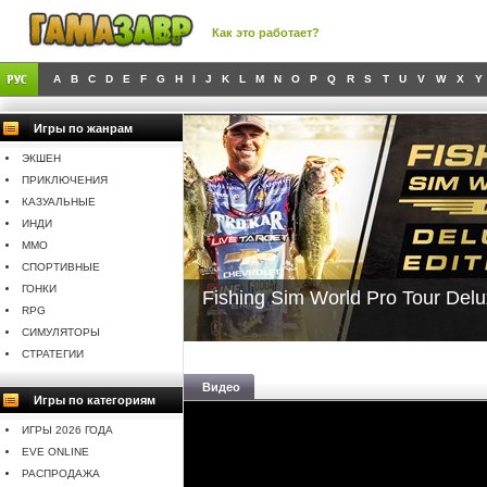
Как это работает?
A
B
C
D
E
F
G
H
I
J
K
L
M
N
O
P
Q
R
S
T
U
V
W
X
Y
Игры по жанрам
ЭКШЕН
ПРИКЛЮЧЕНИЯ
КАЗУАЛЬНЫЕ
ИНДИ
MMO
СПОРТИВНЫЕ
ГОНКИ
Fishing Sim World Pro Tour Delu
RPG
СИМУЛЯТОРЫ
СТРАТЕГИИ
Видео
Игры по категориям
ИГРЫ 2026 ГОДА
EVE ONLINE
РАСПРОДАЖА