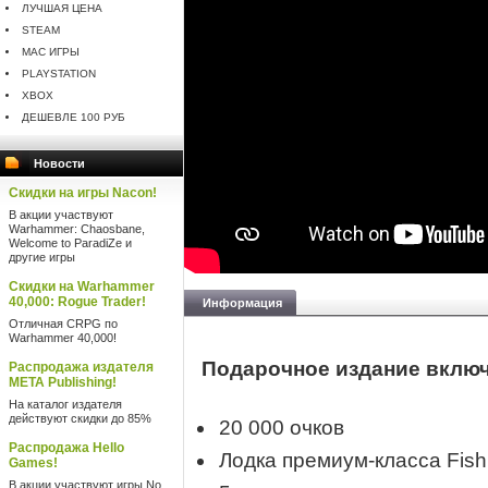
ЛУЧШАЯ ЦЕНА
STEAM
MAC ИГРЫ
PLAYSTATION
XBOX
ДЕШЕВЛЕ 100 РУБ
Новости
Скидки на игры Nacon!
В акции участвуют
Warhammer: Chaosbane,
Welcome to ParadiZe и
другие игры
Скидки на Warhammer
40,000: Rogue Trader!
Информация
Отличная CRPG по
Warhammer 40,000!
Подарочное издание включ
Распродажа издателя
META Publishing!
На каталог издателя
действуют скидки до 85%
20 000 очков
Распродажа Hello
Лодка премиум-класса Fish
Games!
В акции участвуют игры No