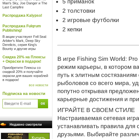
5 приманок
Man's Sky, Joe Danger и The
Last Campfire
2 толстовки
Распродажа Kalypso!
2 игровые футболки
Распродажа Fulqrum
2 кепки
Publishing!
В акции участвуют Fell Seal:
Arbiter's Mark, Deep Sky
Derelicts, серия King's
Bounty и другие игры
Скидка 20% на Плексы
В игре Fishing Sim World: P
+ Окраски в подарок!
режим карьеры, в котором в
Приобретите Плексы со
скидкой 20% и получайте
путь к элитным состязаниям
окраски для ваших кораблей
в подарок!
рыболовов со всего мира, уд
все новости
попутно открывая предложен
Подписка на новости
карьерные достижения и при
ИГРАЙТЕ В СВОЕМ СТИЛЕ
Настраиваемая сетевая игра
Недавно смотрели
устанавливать правила для 
друзьями. Выбирайте разли