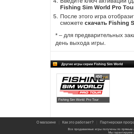
Введите ключ активации (
Fishing Sim World Pro Tou
После этого игра отобрази
сможете
скачать Fishing S
* – для предварительных зак
день выхода игры.
Другие игры серии Fishing Sim World
450
руб
Fishing Sim World: Pro Tour
О магазине
|
Как это работает?
|
Партнерская прогр
Все продаваемые игры получены по прямым 
Мы гарантируем 