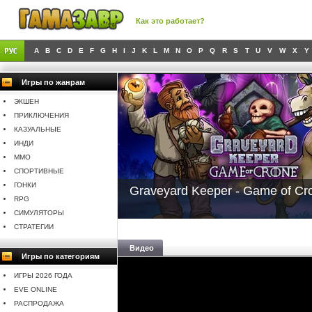
Как это работает?
A
B
C
D
E
F
G
H
I
J
K
L
M
N
O
P
Q
R
S
T
U
V
W
X
Y
Игры по жанрам
ЭКШЕН
ПРИКЛЮЧЕНИЯ
КАЗУАЛЬНЫЕ
ИНДИ
MMO
СПОРТИВНЫЕ
ГОНКИ
Graveyard Keeper - Game of Cr
RPG
СИМУЛЯТОРЫ
СТРАТЕГИИ
Видео
Игры по категориям
ИГРЫ 2026 ГОДА
EVE ONLINE
РАСПРОДАЖА