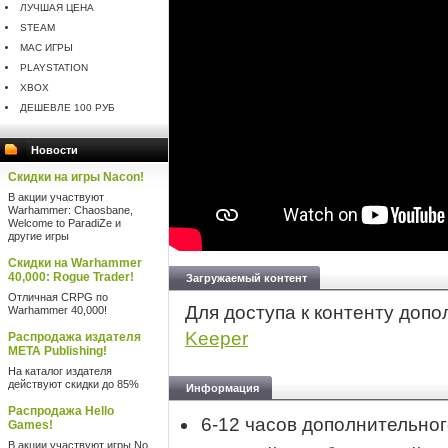
ЛУЧШАЯ ЦЕНА
STEAM
MAC ИГРЫ
PLAYSTATION
XBOX
ДЕШЕВЛЕ 100 РУБ
Новости
Скидки на игры Nacon!
В акции участвуют
Warhammer: Chaosbane,
Welcome to ParadiZe и
другие игры
Скидки на Warhammer
40,000: Rogue Trader!
Загружаемый контент
Отличная CRPG по
Для доступа к контенту доп
Warhammer 40,000!
Keeper
Распродажа издателя
META Publishing!
На каталог издателя
действуют скидки до 85%
Информация
Распродажа Hello
6-12 часов дополнительног
Games!
В акции участвуют игры No