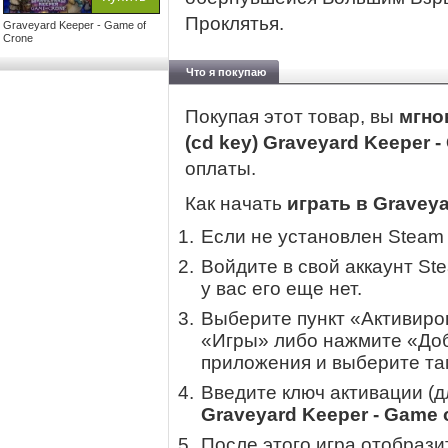
Проклятья.
Graveyard Keeper - Game of
Crone
Что я покупаю
Покупая этот товар, вы
мгно
(cd key) Graveyard Keeper 
оплаты.
Как начать
играть в Graveya
Если не установлен Steam
Войдите в свой аккаунт St
у вас его еще нет.
Выберите пункт «Активиров
«Игры» либо нажмите «Доб
приложения и выберите там
Введите ключ активации (
Graveyard Keeper - Game 
После этого игра отобрази