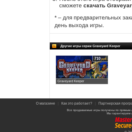
сможете
скачать Graveyar
* – для предварительных зак
день выхода игры.
Другие игры серии Graveyard Keeper
710
руб
Graveyard Keeper
О магазине
|
Как это работает?
|
Партнерская прогр
Все продаваемые игры получены по прямым 
Мы гарантируем 