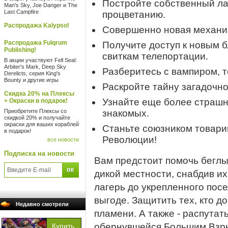
Постройте собственный ла
Man's Sky, Joe Danger и The
Last Campfire
процветанию.
Распродажа Kalypso!
Совершенно новая механик
Распродажа Fulqrum
Получите доступ к новым б
Publishing!
свиткам телепортации.
В акции участвуют Fell Seal:
Arbiter's Mark, Deep Sky
Разберитесь с вампиром,
Derelicts, серия King's
Bounty и другие игры
Раскройте тайну загадочно
Скидка 20% на Плексы
Узнайте еще более страшн
+ Окраски в подарок!
Приобретите Плексы со
знакомых.
скидкой 20% и получайте
окраски для ваших кораблей
Станьте союзником товари
в подарок!
Революции!
все новости
Подписка на новости
Вам предстоит помочь беглы
дикой местности, снабдив и
лагерь до укрепленного посе
выгоде. Защитить тех, кто д
Недавно смотрели
пламени. А также - распутат
обернувшейся Большим Взр