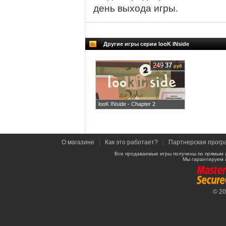
день выхода игры.
Другие игры серии looK INside
249
37
руб
looK INside - Chapter 2
О магазине
|
Как это работает?
|
Партнерская прогр
Все продаваемые игры получены по прямым 
Мы гарантируем 
© 2