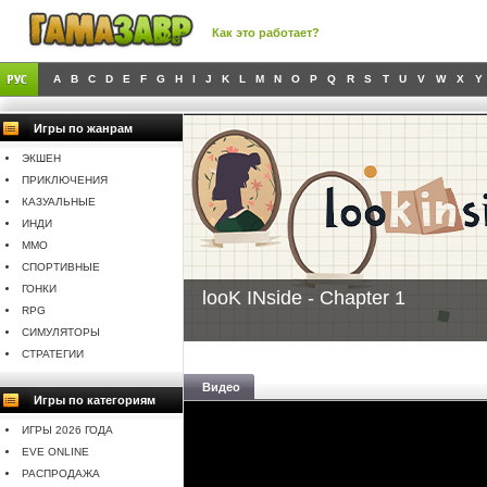
Как это работает?
A
B
C
D
E
F
G
H
I
J
K
L
M
N
O
P
Q
R
S
T
U
V
W
X
Y
Игры по жанрам
ЭКШЕН
ПРИКЛЮЧЕНИЯ
КАЗУАЛЬНЫЕ
ИНДИ
MMO
СПОРТИВНЫЕ
ГОНКИ
looK INside - Chapter 1
RPG
СИМУЛЯТОРЫ
СТРАТЕГИИ
Видео
Игры по категориям
ИГРЫ 2026 ГОДА
EVE ONLINE
РАСПРОДАЖА