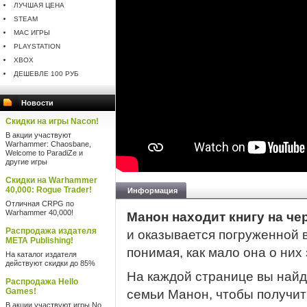
ЛУЧШАЯ ЦЕНА
STEAM
MAC ИГРЫ
PLAYSTATION
XBOX
ДЕШЕВЛЕ 100 РУБ
Новости
Скидки на игры Nacon!
В акции участвуют
Warhammer: Chaosbane,
Welcome to ParadiZe и
другие игры
Скидки на Warhammer
40,000: Rogue Trader!
Информация
Отличная CRPG по
Warhammer 40,000!
Манон находит книгу на че
Распродажа издателя
и оказывается погруженной 
META Publishing!
понимая, как мало она о них 
На каталог издателя
действуют скидки до 85%
На каждой странице вы найд
Распродажа Hello
Games!
семьи Манон, чтобы получит
В акции участвуют игры No