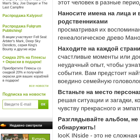
этот человек в разные пери
Man's Sky, Joe Danger и The
Last Campfire
Наносите имена на лица и
Распродажа Kalypso!
родственниками
Распродажа Fulqrum
просматривая их воспоминан
Publishing!
генеалогическое древо Мано
В акции участвуют Fell Seal:
Arbiter's Mark, Deep Sky
Derelicts, серия King's
Находите на каждой стран
Bounty и другие игры
счастливые моменты или до
Скидка 20% на Плексы
+ Окраски в подарок!
неудачный опыт, чтобы узнат
Приобретите Плексы со
события. Вам предстоит найт
скидкой 20% и получайте
окраски для ваших кораблей
воедино семейную головоло
в подарок!
все новости
Встаньте на место персона
Подписка на новости
решая ситуации и загадки, к
чувству прекрасного и эмпат
Разглядывайте альбом, не 
Недавно смотрели
обнаружить!
looK INside - это не сложная