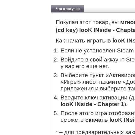
Что я покупаю
Покупая этот товар, вы
мгно
(cd key) looK INside - Chapt
Как начать
играть в looK INs
Если не установлен Steam
Войдите в свой аккаунт St
у вас его еще нет.
Выберите пункт «Активиров
«Игры» либо нажмите «Доб
приложения и выберите там
Введите ключ активации (
looK INside - Chapter 1
).
После этого игра отобрази
сможете
скачать looK INsi
* – для предварительных зак