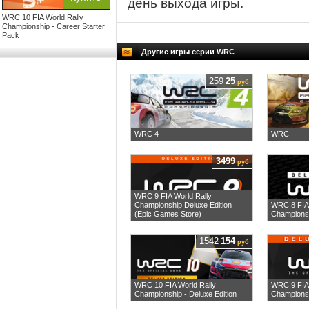
день выхода игры.
WRC 10 FIA World Rally
Championship - Career Starter
Pack
Другие игры серии WRC
259
25
руб
WRC 4
WRC
3499
руб
WRC 9 FIA World Rally
Championship Deluxe Edition
WRC 8 FIA 
(Epic Games Store)
Championsh
1542
154
руб
WRC 10 FIA World Rally
WRC 9 FIA 
Championship - Deluxe Edition
Championsh