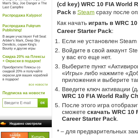
(cd key) WRC 10 FIA World R
Man's Sky, Joe Danger и The
Last Campfire
Pack
в
Steam
сразу после оп
Распродажа Kalypso!
Как начать
играть в WRC 10 
Распродажа Fulqrum
Career Starter Pack
:
Publishing!
В акции участвуют Fell Seal:
Если не установлен Steam
Arbiter's Mark, Deep Sky
Derelicts, серия King's
Bounty и другие игры
Войдите в свой аккаунт St
у вас его еще нет.
Скидка 20% на Плексы
+ Окраски в подарок!
Выберите пункт «Активиров
Приобретите Плексы со
скидкой 20% и получайте
«Игры» либо нажмите «Доб
окраски для ваших кораблей
приложения и выберите там
в подарок!
все новости
Введите ключ активации (
Подписка на новости
WRC 10 FIA World Rally Ch
После этого игра отобрази
сможете
скачать WRC 10 F
Career Starter Pack
.
Недавно смотрели
* – для предварительных зак