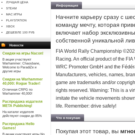
ЛУЧШАЯ ЦЕНА
Информация
STEAM
MAC ИГРЫ
Начните карьеру сразу с ше
PLAYSTATION
команду мечту, которая прив
XBOX
включает набор эксклюзивны
ДЕШЕВЛЕ 100 РУБ
собственной уникальной лив
Новости
FIA World Rally Championship ©202
Скидки на игры Nacon!
Racing. An official product of the FI
В акции участвуют
Warhammer: Chaosbane,
WRC Promoter GmbH and the Fédérati
Welcome to ParadiZe и
другие игры
Manufacturers, vehicles, names, bran
Скидки на Warhammer
game are trademarks and/or copyrighte
40,000: Rogue Trader!
Отличная CRPG по
rights reserved. Warning: This is a vi
Warhammer 40,000!
imitate the vehicle movements shown 
Распродажа издателя
life. Remember: drive safely!
META Publishing!
На каталог издателя
действуют скидки до 85%
Что я покупаю
Распродажа Hello
Games!
Покупая этот товар, вы
мгно
В акции участвуют игры No