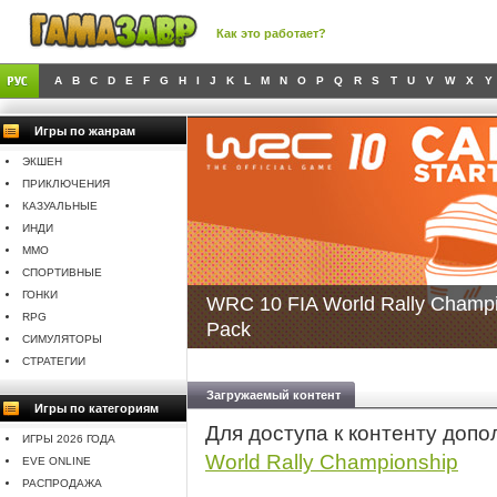
Как это работает?
A
B
C
D
E
F
G
H
I
J
K
L
M
N
O
P
Q
R
S
T
U
V
W
X
Y
Игры по жанрам
ЭКШЕН
ПРИКЛЮЧЕНИЯ
КАЗУАЛЬНЫЕ
ИНДИ
MMO
СПОРТИВНЫЕ
ГОНКИ
WRC 10 FIA World Rally Champio
RPG
Pack
СИМУЛЯТОРЫ
СТРАТЕГИИ
Загружаемый контент
Игры по категориям
Для доступа к контенту доп
ИГРЫ 2026 ГОДА
World Rally Championship
EVE ONLINE
РАСПРОДАЖА