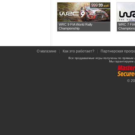
999
99
руб
WRC 9 FIA World Rally
WRC 7 FIA 
Championship
Champions
О магазине
|
Как это работает?
|
Партнерская прогр
Все продаваемые игры получены по прямым 
Мы гарантируем 
© 2