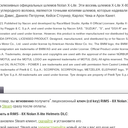
склюзивных официальных шлемов Nolan X-Lite. Эти восемь шлемов X-Lite X-8
 углеродного волокна, являются точными копиями шлемов, которые надевали
Чаз Дэвис, Данило Петруччи, Кейси Стоунер, Карлос Чека и Арон Канет.
 Published by Nacon and developed by RaceWard Studio. Aprilia ® Official Licensee. Aprilia ® i
by Piaggio & C. S.p.A. and used under license by Nacon SAS. "SUZUKI", "S", and “GSX-R” are 
oration and used under license. However, this product is neither manufactured nor distributed b
DA OFFICIAL LICENSED PRODUCT. Designed, manufactured, and distributed by or for Nacon SA.
a Motor Co., Ltd. used under license by American Honda Motor Co. Inc. The BMW logo, the BMW
signation are trademarks of BMW AG and are used under License. Official Product under license
p.A. Trademarks, design patents and copyrights are used with the approval of the owner NÜR
MOTUL and the MOTUL LOGO are registered trademarks of MOTUL (SA). All rights reserved. 
d OIL IN ACTION – POWER 1 are trademarks and are used with permission from Castrol Limite
e trademarks of Pirelli & C. S.p.A.; SCORPION, SCORPION logo, METZELER, ELEPHANT logo, “F
lli Tyre S.p.A. All trademarks are used under license. Tyre designs are property of Pirelli Tyre S.
*
товар, вы
мгновенно
получите
лицензионный
ключ (cd key) RiMS - 8X Nolan X
в
Steam
сразу после оплаты.
рать в RiMS - 8X Nolan X-lite Helmets DLC
:
тановлен Steam клиент,
скачайте
и установите его .
свой аккаунт Steam или
зарегистрируйте
новый, если у вас его еще нет.