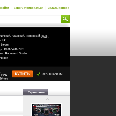
|
|
Войти
Зарегистрироваться
Задать вопрос
лийский,
Арабский,
Испанский,
еще..
PC
а:
Steam
:
19 августа 2021
да:
Raceward Studio
ики:
Nacon
7
КУПИТЬ
есть в наличии
РУБ
16-авг
Скриншоты