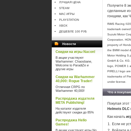
ЛУЧШАЯ ЦЕНА
Получите 8 эк
STEAM
сделанные из
MAC ИГРЫ
гонщики, как 
PLAYSTATION
RiMS Racing ©2021
XBOX
trademark owned 
ДЕШЕВЛЕ 100 РУБ
Suzuki Motor Corp
Corporation. HON
Новости
property of Hond
the BMW model de
Скидки на игры Nacon!
Motor Holding S.
В акции участвуют
GmbH & Co. KG. 
Warhammer: Chaosbane,
Welcome to ParadiZe и
logo, POWER 1 an
другие игры
PIRELLI logo ar
Скидки на Warhammer
trademarks of Pire
40,000: Rogue Trader!
under license.
Отличная CRPG по
Warhammer 40,000!
Что я покупаю
Распродажа издателя
META Publishing!
Покупая этот 
На каталог издателя
Helmets DLC
действуют скидки до 85%
Как начать
иг
Распродажа Hello
Если не ус
Games!
В акции участвуют игры No
Войдите в 