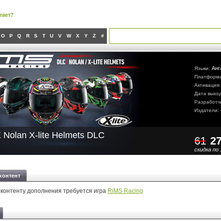
тает?
O
P
Q
R
S
T
U
V
W
X
Y
Z
#
Анг
Языки:
Платформ
Активация
Дата выхо
Разработч
Издатели:
 Nolan X-lite Helmets DLC
61
2
скидка по 
контент
 контенту дополнения требуется игра
RiMS Racing