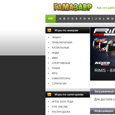
Как это рабо
A
B
C
D
E
F
G
H
I
J
K
L
M
N
Игры по жанрам
ЭКШЕН
ПРИКЛЮЧЕНИЯ
КАЗУАЛЬНЫЕ
ИНДИ
MMO
СПОРТИВНЫЕ
ГОНКИ
RiMS - 8X
RPG
СИМУЛЯТОРЫ
СТРАТЕГИИ
Загружаемый 
Игры по категориям
Для доступа к
ИГРЫ 2026 ГОДА
EVE ONLINE
Информация
РАСПРОДАЖА