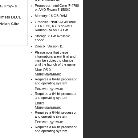
Processor: Intel Core i7-4790
ь игру» в
or AMD Ryzen 5 1500X
Memory: 16 GB RAM
Helmets DLC
).
Graphics: NVIDIA GeForce
olan X-lite
GTX 1060, 6 GB or AMD
Radeon RX 580, 4 GB
Storage: 8 GB available
space
Directx: Version 11
Please note that these
informations aren't final and
may be subject to change
until the launch of the game.
Mac OS X
Минимальные:
Requires a 64-bit processor
and operating system
Рекомендуемые:
Requires a 64-bit processor
and operating system
Linux
Минимальные:
Requires a 64-bit processor
and operating system
Рекомендуемые:
Requires a 64-bit processor
and operating system