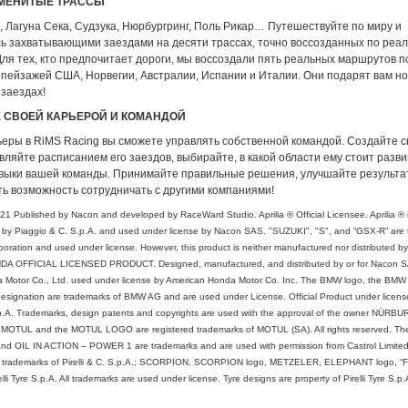
МЕНИТЫЕ ТРАССЫ
 Лагуна Сека, Судзука, Нюрбургринг, Поль Рикар… Путешествуйте по миру и
ь захватывающими заездами на десяти трассах, точно воссозданных по реа
ля тех, кто предпочитает дороги, мы воссоздали пять реальных маршрутов 
пейзажей США, Норвегии, Австралии, Испании и Италии. Они подарят вам но
 заездах!
 СВОЕЙ КАРЬЕРОЙ И КОМАНДОЙ
ьеры в RiMS Racing вы сможете управлять собственной командой. Создайте с
вляйте расписанием его заездов, выбирайте, в какой области ему стоит разви
выки вашей команды. Принимайте правильные решения, улучшайте результа
ть возможность сотрудничать с другими компаниями!
 Published by Nacon and developed by RaceWard Studio. Aprilia ® Official Licensee. Aprilia ® i
by Piaggio & C. S.p.A. and used under license by Nacon SAS. "SUZUKI", "S", and “GSX-R” are 
oration and used under license. However, this product is neither manufactured nor distributed b
DA OFFICIAL LICENSED PRODUCT. Designed, manufactured, and distributed by or for Nacon SA.
a Motor Co., Ltd. used under license by American Honda Motor Co. Inc. The BMW logo, the BMW
signation are trademarks of BMW AG and are used under License. Official Product under license
p.A. Trademarks, design patents and copyrights are used with the approval of the owner NÜR
MOTUL and the MOTUL LOGO are registered trademarks of MOTUL (SA). All rights reserved. 
d OIL IN ACTION – POWER 1 are trademarks and are used with permission from Castrol Limite
e trademarks of Pirelli & C. S.p.A.; SCORPION, SCORPION logo, METZELER, ELEPHANT logo, “F
lli Tyre S.p.A. All trademarks are used under license. Tyre designs are property of Pirelli Tyre S.