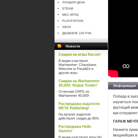
ЛУЧШАЯ ЦЕНА
STEAM
MAC ИГРЫ
PLAYSTATION
XBOX
ДЕШЕВЛЕ 100 РУБ
Новости
Скидки на игры Nacon!
В акции участвуют
Warhammer: Chaosbane,
Welcome to ParadiZe и
другие игры
Скидки на Warhammer
40,000: Rogue Trader!
Информация
Отличная CRPG по
Warhammer 40,000!
Победа в заез
научиться пон
Распродажа издателя
крутящий мом
META Publishing!
как отправлят
На каталог издателя
действуют скидки до 85%
ГАРАЖ МЕЧ
Распродажа Hello
Начните прик
Games!
мощнейших в м
В акции участвуют игры No