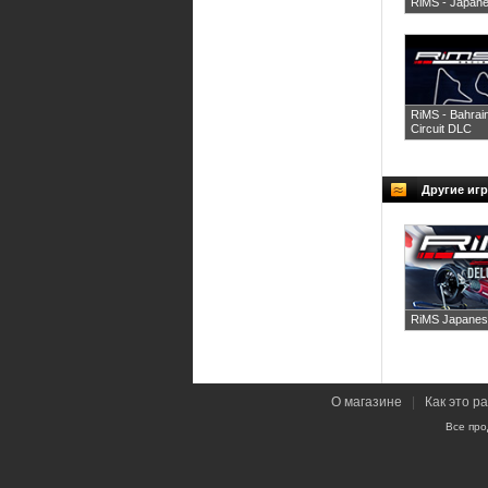
RiMS - Japan
RiMS - Bahrain
Circuit DLC
Другие игр
RiMS Japanese
О магазине
|
Как это р
Все про