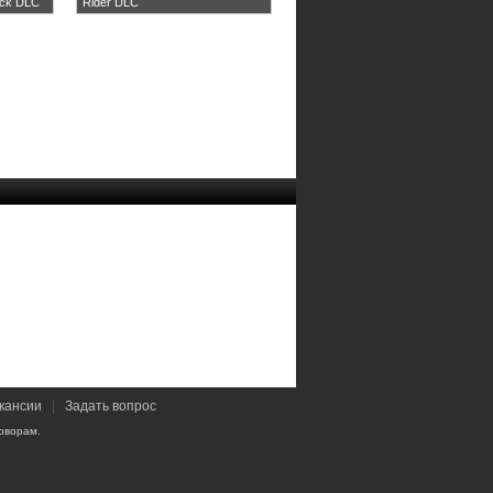
ack DLC
Rider DLC
кансии
|
Задать вопрос
оворам.