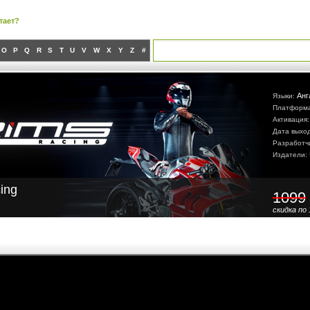
тает?
O
P
Q
R
S
T
U
V
W
X
Y
Z
#
Анг
Языки:
Платформ
Активация
Дата выхо
Разработч
Издатели:
ing
1099
скидка по 