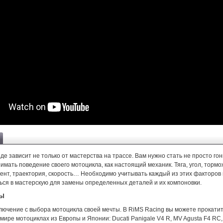
де зависит не только от мастерства на трассе. Вам нужно стать не просто гон
имать поведение своего мотоцикла, как настоящий механик. Тяга, угол, тормо
ент, траектория, скорость… Необходимо учитывать каждый из этих факторов 
ься в мастерскую для замены определенных деталей и их компоновки.
ТЫ
лючение с выбора мотоцикла своей мечты. В RiMS Racing вы можете прокатит
ире мотоциклах из Европы и Японии: Ducati Panigale V4 R, MV Agusta F4 RC, A