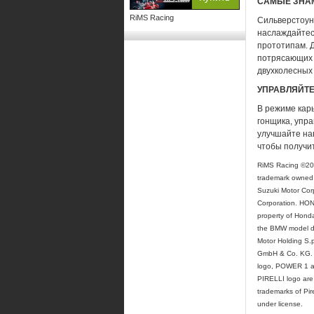
САМЫЕ ЗНА
RiMS Racing
Сильверстоун,
наслаждайтес
прототипам. Д
потрясающих 
двухколесных
УПРАВЛЯЙТЕ
В режиме кар
гонщика, упра
улучшайте на
чтобы получи
RiMS Racing ©2021
trademark owned 
Suzuki Motor Corp
Corporation. HON
property of Hond
the BMW model de
Motor Holding S.
GmbH & Co. KG. 
logo, POWER 1 an
PIRELLI logo ar
trademarks of Pire
under license.