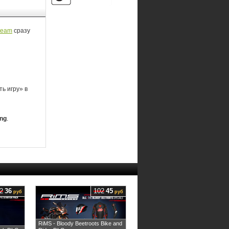
team
сразу
ь игру» в
ing
.
2
36
102
45
руб
руб
RiMS - Bloody Beetroots Bike and