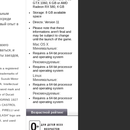
GTX 1060, 6 GB or AMD
Radeon RX 580, 4 GB
Storage: 8 GB available
льным
space
посреди
Directx: Version 11
вый опыт в
Please note that these
informations aren't final and
may be subject to change
until the launch of the game.
Mac OS X
воего
Минимальные:
ваться, и
Requires a 64-bit processor
ты заездов,
and operating system
Рекомендуемые:
Requires a 64-bit processor
s a registered
and operating system
trademarks of
Linux
y Suzuki Motor
Минимальные:
 Intellectual
Requires a 64-bit processor
and operating system
 word mark and
Рекомендуемые:
 of Ducati
Requires a 64-bit processor
BURGRING 1927
and operating system
The CASTROL
d. PIRELLI and
Возрастной рейтинг
LASH” logo are
p.A. and used