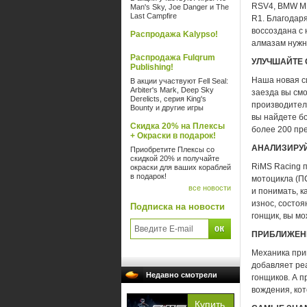
RSV4, BMW M 
Man's Sky, Joe Danger и The
Last Campfire
R1. Благодар
воссоздана с
Распродажа Kalypso!
алмазам нужн
Распродажа Fulqrum
УЛУЧШАЙТЕ 
Publishing!
Наша новая с
В акции участвуют Fell Seal:
Arbiter's Mark, Deep Sky
заезда вы см
Derelicts, серия King's
производитель
Bounty и другие игры
вы найдете б
Скидка 20% на Плексы
более 200 пр
+ Окраски в подарок!
АНАЛИЗИРУЙ
Приобретите Плексы со
скидкой 20% и получайте
RiMS Racing 
окраски для ваших кораблей
в подарок!
мотоцикла (П
все новости
и понимать, к
износ, состо
Подписка на новости
гонщик, вы мо
ПРИБЛИЖЕН
Механика при
добавляет ре
Недавно смотрели
гонщиков. А 
вождения, кот