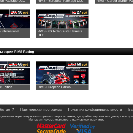
ese Package DLC
RiMS - European Package DLC
RiMS - Career Starter P
200
90
61
27
руб
руб
 International
RiMS - 8X Nolan X-lite Helmets
DLC
ы серии RiMS Racing
1363
68
1363
68
руб
руб
 Edition
RiMS European Edition
аботает?
|
Партнерская программа
|
Политика конфиденциальности
|
Ва
даваемые игры получены по прямым лицензионным, дистрибьюторским или дилерским дог
Мы гарантируем легальность получаемых вами игр.