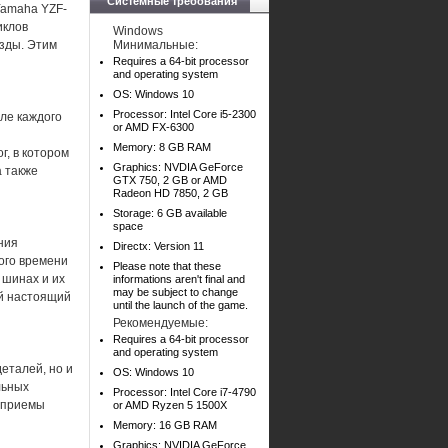
Системные требования
Yamaha YZF-
иклов
Windows
езды. Этим
Минимальные:
Requires a 64-bit processor
and operating system
OS: Windows 10
Processor: Intel Core i5-2300
ле каждого
or AMD FX-6300
Memory: 8 GB RAM
г, в котором
Graphics: NVDIA GeForce
а также
GTX 750, 2 GB or AMD
Radeon HD 7850, 2 GB
Storage: 6 GB available
space
ния
Directx: Version 11
ого времени
Please note that these
 шинах и их
informations aren't final and
may be subject to change
ый настоящий
until the launch of the game.
Рекомендуемые:
Requires a 64-bit processor
and operating system
еталей, но и
OS: Windows 10
льных
Processor: Intel Core i7-4790
ь приемы
or AMD Ryzen 5 1500X
Memory: 16 GB RAM
Graphics: NVIDIA GeForce