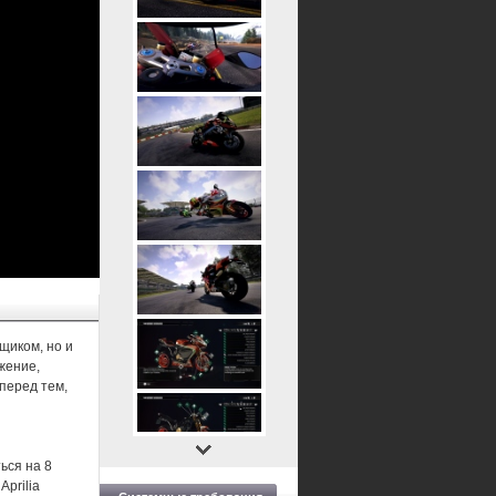
щиком, но и
жение,
перед тем,
ься на 8
prilia