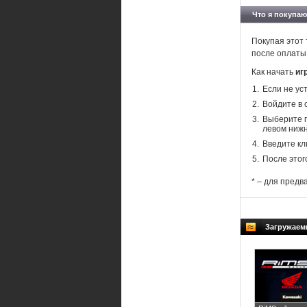
Что я покупаю
Покупая этот 
после оплаты
Как начать
иг
Если не ус
Войдите в 
Выберите п
левом нижн
Введите кл
После этог
* – для предв
Загружаем