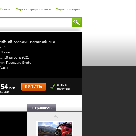
|
|
Войти
Зарегистрироваться
Задать вопрос
лийский,
Арабский,
Испанский,
еще..
PC
а:
Steam
:
19 августа 2021
да:
Raceward Studio
ики:
Nacon
54
есть в
КУПИТЬ
РУБ
наличии
16-авг
Скриншоты