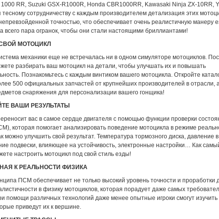
1000 RR, Suzuki GSX-R1000R, Honda CBR1000RR, Kawasaki Ninja ZX-10RR, 
я тесному сотрудничеству с каждым производителем детализация этих мотоц
 непревзойденной точностью, что обеспечивает очень реалистичную манеру 
а всего пара огранок, чтобы они стали настоящими бриллиантами!
СВОЙ МОТОЦИКЛ
истема механики еще не встречалась ни в одном симуляторе мотоциклов. Пос
ожете разбирать ваш мотоцикл на детали, чтобы улучшать их и повышать
ность. Познакомьтесь с каждым винтиком вашего мотоцикла. Откройте катало
олее 500 официальных запчастей от крупнейших производителей в отрасли, 
едметов снаряжения для персонализации вашего гонщика!
ТЕ ВАШИ РЕЗУЛЬТАТЫ
переносит вас в самое сердце двигателя с помощью функции проверки состоя
СМ), которая помогает анализировать поведение мотоцикла в режиме реальн
ак можно улучшить свой результат. Температура тормозного диска, давление в
яние подвески, влияющее на устойчивость, электронные настройки… Как сам
жете настроить мотоцикл под свой стиль езды!
НАЯ К РЕАЛЬНОСТИ ФИЗИКА
нципа ПСМ обеспечивает не только высокий уровень точности и проработки д
алистичности в физику мотоциклов, которая порадует даже самых требовате
при помощи различных технологий даже менее опытные игроки смогут изучит
орые приведут их к вершине.