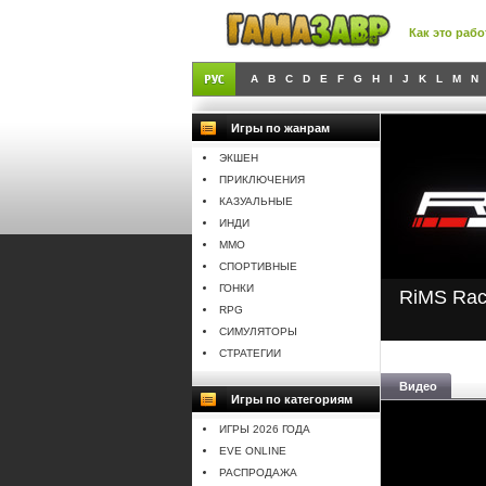
Как это рабо
A
B
C
D
E
F
G
H
I
J
K
L
M
N
Игры по жанрам
ЭКШЕН
ПРИКЛЮЧЕНИЯ
КАЗУАЛЬНЫЕ
ИНДИ
MMO
СПОРТИВНЫЕ
ГОНКИ
RiMS Rac
RPG
СИМУЛЯТОРЫ
СТРАТЕГИИ
Видео
Игры по категориям
ИГРЫ 2026 ГОДА
EVE ONLINE
РАСПРОДАЖА