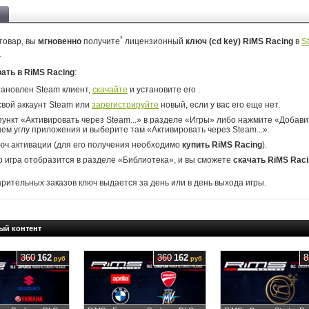
*
товар, вы
мгновенно
получите
лицензионный
ключ (cd key) RiMS Racing
в
S
.
рать в RiMS Racing
:
тановлен Steam клиент,
скачайте
и установите его .
свой аккаунт Steam или
зарегистрируйте
новый, если у вас его еще нет.
ункт «Активировать через Steam...» в разделе «Игры» либо нажмите «Добавит
ем углу приложения и выберите там «Активировать через Steam...».
юч активации (для его получения необходимо
купить RiMS Racing
).
о игра отобразится в разделе «Библиотека», и вы сможете
скачать RiMS Rac
арительных заказов ключ выдается за день или в день выхода игры.
ый контент
360
162
360
162
8
руб
руб