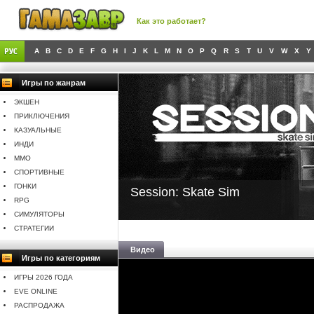
Как это работает?
A
B
C
D
E
F
G
H
I
J
K
L
M
N
O
P
Q
R
S
T
U
V
W
X
Y
Игры по жанрам
ЭКШЕН
ПРИКЛЮЧЕНИЯ
КАЗУАЛЬНЫЕ
ИНДИ
MMO
СПОРТИВНЫЕ
ГОНКИ
Session: Skate Sim
RPG
СИМУЛЯТОРЫ
СТРАТЕГИИ
Видео
Игры по категориям
ИГРЫ 2026 ГОДА
EVE ONLINE
РАСПРОДАЖА