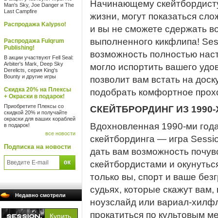
Начинающему скейтбордисту 
Man's Sky, Joe Danger и The
Last Campfire
жизни, могут показаться сло
Распродажа Kalypso!
и вы не сможете сдержать во
выполненного кикфлипа! Sess
Распродажа Fulqrum
Publishing!
возможность полностью наст
В акции участвуют Fell Seal:
Arbiter's Mark, Deep Sky
могло испортить вашего удо
Derelicts, серия King's
Bounty и другие игры
позволит вам встать на доск
Скидка 20% на Плексы
подобрать комфортное прох
+ Окраски в подарок!
Приобретите Плексы со
СКЕЙТБРОРДИНГ ИЗ 1990-
скидкой 20% и получайте
окраски для ваших кораблей
Вдохновленная 1990-ми год
в подарок!
все новости
скейтбординга — игра Sessio
Подписка на новости
дать вам возможность почув
скейтбордистами и окунуться
только вы, спорт и ваше бе
судьях, которые скажут вам,
Недавно смотрели
ноузслайд или вариал-хилфл
прокатиться по культовым м