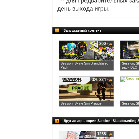
* – для предварительных зак
день выхода игры.
Загружаемый контент
200
руб
Session: Skate Sim Brandalised
Session: S
Pack
pack DLC
320
224
руб
Session: Skate Sim Prague
Session: Sk
Другие игры серии Session: Skateboarding
1238
руб