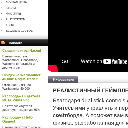
ЛУЧШАЯ ЦЕНА
STEAM
MAC ИГРЫ
PLAYSTATION
XBOX
ДЕШЕВЛЕ 100 РУБ
Новости
Скидки на игры Nacon!
В акции участвуют
Warhammer: Chaosbane,
Welcome to ParadiZe и
другие игры
Скидки на Warhammer
40,000: Rogue Trader!
Информация
Отличная CRPG по
Warhammer 40,000!
РЕАЛИСТИЧНЫЙ ГЕЙМПЛ
Распродажа издателя
Благодаря dual stick control
META Publishing!
На каталог издателя
Учитесь ими управлять и пе
действуют скидки до 85%
скейтборде. А поможет вам 
Распродажа Hello
Games!
физика, разработанная для 
В акции участвуют игры No