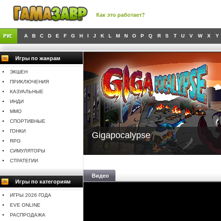
Как это работает?
A
B
C
D
E
F
G
H
I
J
K
L
M
N
O
P
Q
R
S
T
U
V
W
X
Y
Игры по жанрам
ЭКШЕН
ПРИКЛЮЧЕНИЯ
КАЗУАЛЬНЫЕ
ИНДИ
MMO
СПОРТИВНЫЕ
ГОНКИ
Gigapocalypse
RPG
СИМУЛЯТОРЫ
СТРАТЕГИИ
Видео
Игры по категориям
ИГРЫ 2026 ГОДА
EVE ONLINE
РАСПРОДАЖА