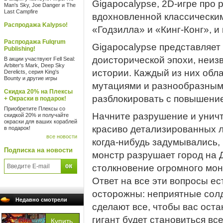
Gigapocalypse, 2D-игре про 
Man's Sky, Joe Danger и The
Last Campfire
вдохновленной классически
Распродажа Kalypso!
«Годзилла» и «Кинг-Конг», 
Распродажа Fulqrum
Gigapocalypse представляет
Publishing!
доисторической эпохи, неиз
В акции участвуют Fell Seal:
Arbiter's Mark, Deep Sky
истории. Каждый из них обл
Derelicts, серия King's
Bounty и другие игры
мутациями и разнообразным
Скидка 20% на Плексы
разблокировать с повышение
+ Окраски в подарок!
Приобретите Плексы со
Начните разрушение и уничт
скидкой 20% и получайте
окраски для ваших кораблей
красиво детализированных л
в подарок!
все новости
когда-нибудь задумывались, к
Подписка на новости
монстр разрушает город на 
столкновение огромного мо
Ответ на все эти вопросы ес
осторожны: неприятные сол
Недавно смотрели
сделают все, чтобы вас оста
гигант будет становиться вс