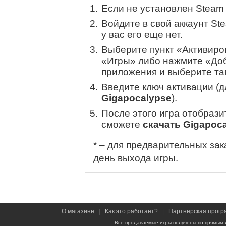
Если не установлен Steam
Войдите в свой аккаунт St
у вас его еще нет.
Выберите пункт «Активиров
«Игры» либо нажмите «Доб
приложения и выберите там
Введите ключ активации (
Gigapocalypse
).
После этого игра отобрази
сможете
скачать Gigapoc
* – для предварительных зак
день выхода игры.
О магазине
|
Как это работает?
|
Партнерская прогр
Все продаваемые игры получены по прямым 