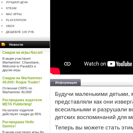
ЛУЧШАЯ ЦЕНА
STEAM
MAC ИГРЫ
PLAYSTATION
XBOX
ДЕШЕВЛЕ 100 РУБ
Новости
Скидки на игры Nacon!
В акции участвуют
Warhammer: Chaosbane,
Welcome to ParadiZe и
другие игры
Скидки на Warhammer
40,000: Rogue Trader!
Информация
Отличная CRPG по
Warhammer 40,000!
Будучи маленькими детьми, 
Распродажа издателя
представляли как они изверг
META Publishing!
всесильными и разрушали вс
На каталог издателя
действуют скидки до 85%
детских воспоминаний для мн
Распродажа Hello
Games!
Теперь вы можете стать эти
В акции участвуют игры No