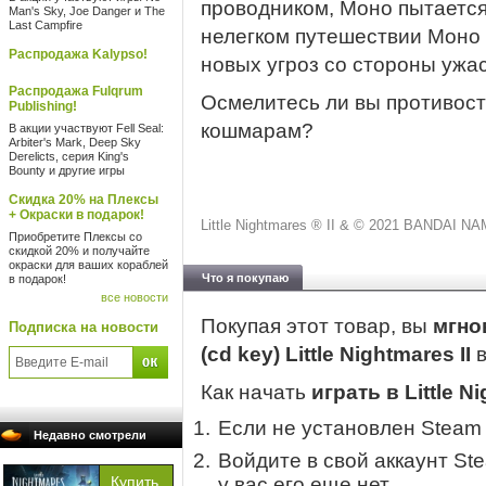
проводником, Моно пытается
Man's Sky, Joe Danger и The
Last Campfire
нелегком путешествии Моно 
Распродажа Kalypso!
новых угроз со стороны ужа
Распродажа Fulqrum
Осмелитесь ли вы противос
Publishing!
кошмарам?
В акции участвуют Fell Seal:
Arbiter's Mark, Deep Sky
Derelicts, серия King's
Bounty и другие игры
Скидка 20% на Плексы
+ Окраски в подарок!
Little Nightmares ® II & © 2021 BANDAI NAM
Приобретите Плексы со
скидкой 20% и получайте
окраски для ваших кораблей
Что я покупаю
в подарок!
все новости
Покупая этот товар, вы
мгно
Подписка на новости
(cd key) Little Nightmares II
Как начать
играть в Little Ni
Если не установлен Steam
Недавно смотрели
Войдите в свой аккаунт St
у вас его еще нет.