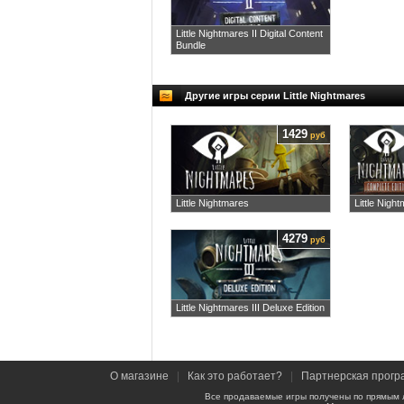
Little Nightmares II Digital Content
Bundle
Другие игры серии Little Nightmares
1429
руб
Little Nightmares
Little Nigh
4279
руб
Little Nightmares III Deluxe Edition
О магазине
|
Как это работает?
|
Партнерская прогр
Все продаваемые игры получены по прямым 