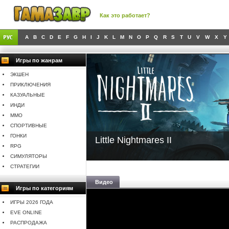
Как это работает?
A
B
C
D
E
F
G
H
I
J
K
L
M
N
O
P
Q
R
S
T
U
V
W
X
Y
Игры по жанрам
ЭКШЕН
ПРИКЛЮЧЕНИЯ
КАЗУАЛЬНЫЕ
ИНДИ
MMO
СПОРТИВНЫЕ
ГОНКИ
Little Nightmares II
RPG
СИМУЛЯТОРЫ
СТРАТЕГИИ
Видео
Игры по категориям
ИГРЫ 2026 ГОДА
EVE ONLINE
РАСПРОДАЖА