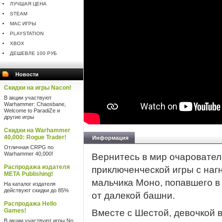
ЛУЧШАЯ ЦЕНА
STEAM
MAC ИГРЫ
PLAYSTATION
XBOX
ДЕШЕВЛЕ 100 РУБ
Новости
Скидки на игры Nacon!
В акции участвуют
Warhammer: Chaosbane,
Welcome to ParadiZe и
другие игры
Скидки на Warhammer
40,000: Rogue Trader!
Информация
Отличная CRPG по
Warhammer 40,000!
Вернитесь в мир очарователь
Распродажа издателя
приключенческой игры с наг
META Publishing!
мальчика Моно, попавшего 
На каталог издателя
действуют скидки до 85%
от далекой башни.
Распродажа Hello
Games!
Вместе с Шестой, девочкой 
В акции участвуют игры No