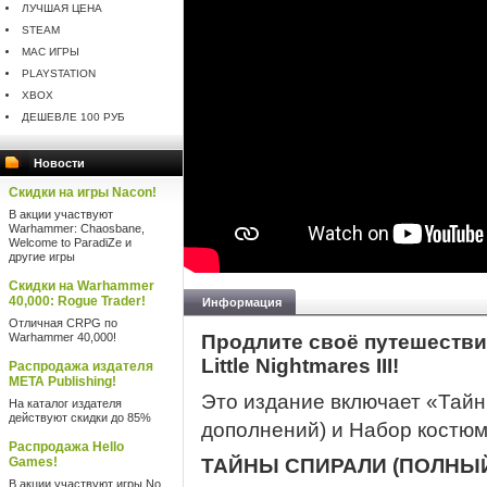
ЛУЧШАЯ ЦЕНА
STEAM
MAC ИГРЫ
PLAYSTATION
XBOX
ДЕШЕВЛЕ 100 РУБ
Новости
Скидки на игры Nacon!
В акции участвуют
Warhammer: Chaosbane,
Welcome to ParadiZe и
другие игры
Скидки на Warhammer
40,000: Rogue Trader!
Информация
Отличная CRPG по
Warhammer 40,000!
Продлите своё путешестви
Little Nightmares III!
Распродажа издателя
META Publishing!
Это издание включает «Тай
На каталог издателя
действуют скидки до 85%
дополнений) и Набор костюм
Распродажа Hello
Games!
ТАЙНЫ СПИРАЛИ (ПОЛНЫ
В акции участвуют игры No