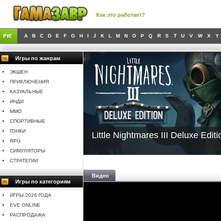
Как это работает?
A
B
C
D
E
F
G
H
I
J
K
L
M
N
O
P
Q
R
S
T
U
V
W
X
Y
Игры по жанрам
ЭКШЕН
ПРИКЛЮЧЕНИЯ
КАЗУАЛЬНЫЕ
ИНДИ
MMO
СПОРТИВНЫЕ
ГОНКИ
Little Nightmares III Deluxe Editi
RPG
СИМУЛЯТОРЫ
СТРАТЕГИИ
Видео
Игры по категориям
ИГРЫ 2026 ГОДА
EVE ONLINE
РАСПРОДАЖА