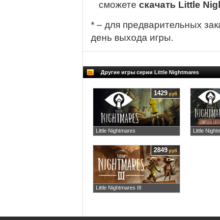
сможете
скачать Little Nig
* – для предварительных зак
день выхода игры.
Другие игры серии Little Nightmares
1429
руб
Little Nightmares
Little Nigh
2849
руб
Little Nightmares III