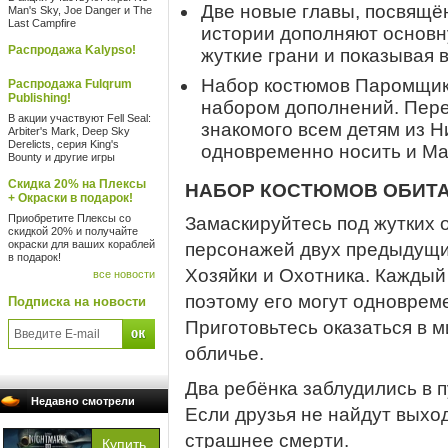
Две новые главы, посвящё
Man's Sky, Joe Danger и The
Last Campfire
истории дополняют основн
Распродажа Kalypso!
жуткие грани и показывая в
Набор костюмов Паромщика
Распродажа Fulqrum
Publishing!
набором дополнений. Пере
В акции участвуют Fell Seal:
знакомого всем детям из Н
Arbiter's Mark, Deep Sky
Derelicts, серия King's
одновременно носить и Ма
Bounty и другие игры
Скидка 20% на Плексы
НАБОР КОСТЮМОВ ОБИТ
+ Окраски в подарок!
Приобретите Плексы со
Замаскируйтесь под жутких 
скидкой 20% и получайте
окраски для ваших кораблей
персонажей двух предыдущих
в подарок!
Хозяйки и Охотника. Каждый 
все новости
поэтому его могут одноврем
Подписка на новости
Приготовьтесь оказаться в м
обличье.
Два ребёнка заблудились в п
Недавно смотрели
Если друзья не найдут выход
страшнее смерти.