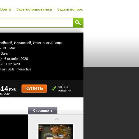
|
|
Войти
Зарегистрироваться
Задать вопрос
лийский,
Испанский,
Итальянский,
еще..
PC
Mac
а:
,
Steam
:
6 октября 2020
да:
Dire Wolf
ики:
Twin Sails Interactive
314
есть в
КУПИТЬ
РУБ
наличии
16-авг
Скриншоты