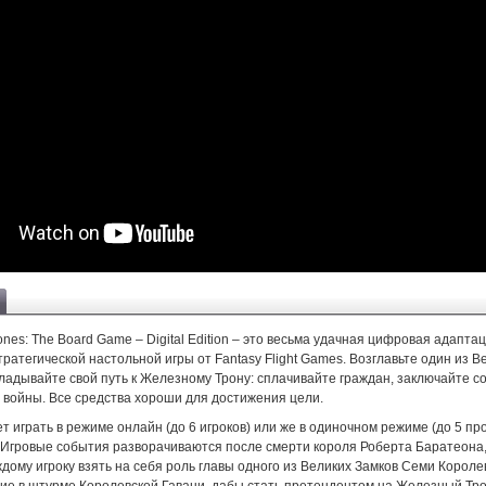
ones: The Board Game – Digital Edition – это весьма удачная цифровая адапта
ратегической настольной игры от Fantasy Flight Games. Возглавьте один из В
ладывайте свой путь к Железному Трону: сплачивайте граждан, заключайте с
 войны. Все средства хороши для достижения цели.
т играть в режиме онлайн (до 6 игроков) или же в одиночном режиме (до 5 пр
 Игровые события разворачиваются после смерти короля Роберта Баратеона,
дому игроку взять на себя роль главы одного из Великих Замков Семи Короле