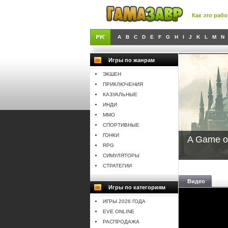
Как это рабо
A
B
C
D
E
F
G
H
I
J
K
L
M
N
Игры по жанрам
ЭКШЕН
ПРИКЛЮЧЕНИЯ
КАЗУАЛЬНЫЕ
ИНДИ
MMO
СПОРТИВНЫЕ
ГОНКИ
A Game of
RPG
СИМУЛЯТОРЫ
СТРАТЕГИИ
Видео
Игры по категориям
ИГРЫ 2026 ГОДА
EVE ONLINE
РАСПРОДАЖА