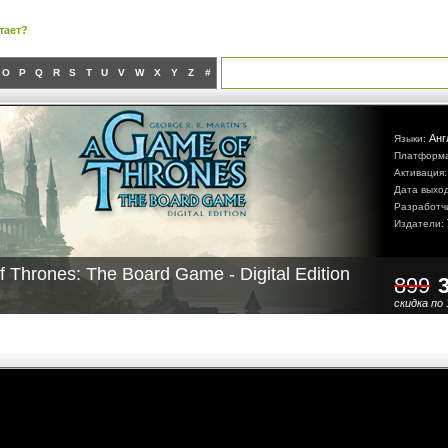
тает?
O
P
Q
R
S
T
U
V
W
X
Y
Z
#
Анг
Языки:
Платформ
Активация
Дата выхо
Разработч
Издатели:
 Thrones: The Board Game - Digital Edition
899
скидка по 