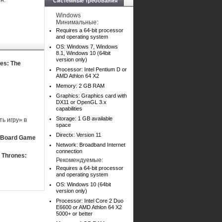
н.
Системные требования
Windows
Минимальные:
Requires a 64-bit processor
and operating system
OS: Windows 7, Windows
8.1, Windows 10 (64bit
version only)
es: The
Processor: Intel Pentium D or
AMD Athlon 64 X2
Memory: 2 GB RAM
Graphics: Graphics card with
DX11 or OpenGL 3.x
capabilities
Storage: 1 GB available
ь игру» в
space
Directx: Version 11
e Board Game
Network: Broadband Internet
connection
 Thrones:
Рекомендуемые:
Requires a 64-bit processor
and operating system
OS: Windows 10 (64bit
version only)
Processor: Intel Core 2 Duo
E6600 or AMD Athlon 64 X2
5000+ or better