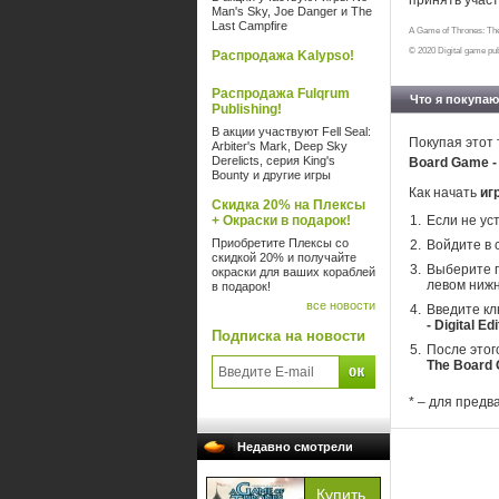
принять учас
Man's Sky, Joe Danger и The
Last Campfire
A Game of Thrones: The
© 2020 Digital game pu
Распродажа Kalypso!
Распродажа Fulqrum
Что я покупаю
Publishing!
В акции участвуют Fell Seal:
Покупая этот 
Arbiter's Mark, Deep Sky
Derelicts, серия King's
Board Game - 
Bounty и другие игры
Как начать
иг
Скидка 20% на Плексы
+ Окраски в подарок!
Если не ус
Приобретите Плексы со
Войдите в 
скидкой 20% и получайте
Выберите п
окраски для ваших кораблей
левом нижн
в подарок!
все новости
Введите кл
- Digital Edi
Подписка на новости
После этог
The Board G
* – для предв
Недавно смотрели