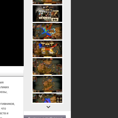
ция
еликих
оюзы,
отивников,
 что
вств и