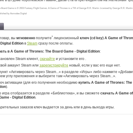
тие в штурме Королевской Гавани, дабы стать претендентом на Железный Тро
 Board Game is © 2003 Fantasy Flight Games. A Game of Thrones is a TM of George R.R. Martin. Licensed by George R.R. Martin
blished by Asmodee Digital
*
товар, вы
мгновенно
получите
лицензионный
ключ (cd key) A Game of Thron
Digital Edition
в
Steam
сразу после оплаты.
рать в A Game of Thrones: The Board Game - Digital Edition
:
тановлен Steam клиент,
скачайте
и установите его .
свой аккаунт Steam или
зарегистрируйте
новый, если у вас его еще нет.
ункт «Активировать через Steam...» в разделе «Игры» либо нажмите «Добавит
ем углу приложения и выберите там «Активировать через Steam...».
юч активации (для его получения необходимо
купить A Game of Thrones: Th
tion
).
о игра отобразится в разделе «Библиотека», и вы сможете
скачать A Game of
ame - Digital Edition
.
арительных заказов ключ выдается за день или в день выхода игры.