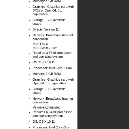
Memory: 4 GB RAM
Graphics: Graphics card with
DX11 or OpenGL 3.x
capabilities
Storage: 1 GB available
space
Directx: Version 11
Network: Broadband Internet
connection
Mac OS X
Минимальные:
Requires a 64-bit processor
and operating system
OS: OS X 10.11
Processor: Intel Core 2 Duo
Memory: 2 GB RAM
Graphics: Graphics card with
OpenGL 3.x capabilities
Storage: 1 GB available
space
Network: Broadband Internet
connection
Рекомендуемые:
Requires a 64-bit processor
and operating system
OS: OS X 10.11
Processor: Intel Core i3 or