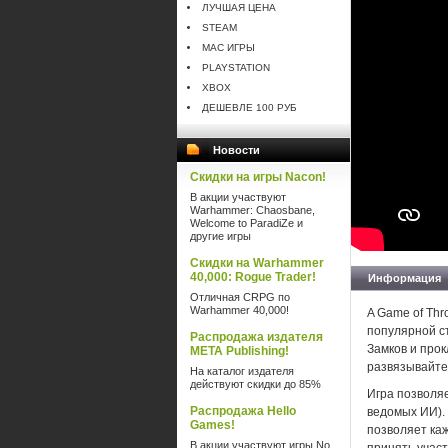
ЛУЧШАЯ ЦЕНА
STEAM
MAC ИГРЫ
PLAYSTATION
XBOX
ДЕШЕВЛЕ 100 РУБ
Новости
Скидки на игры Nacon!
В акции участвуют
Warhammer: Chaosbane,
Welcome to ParadiZe и
другие игры
Скидки на Warhammer
40,000: Rogue Trader!
Информация
Отличная CRPG по
Warhammer 40,000!
A Game of Thr
популярной ст
Распродажа издателя
Замков и прок
META Publishing!
развязывайте
На каталог издателя
действуют скидки до 85%
Игра позволяе
Распродажа Hello
ведомых ИИ).
Games!
позволяет каж
В акции участвуют игры No